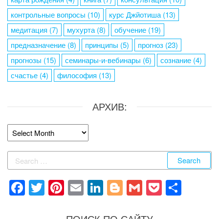
контрольные вопросы
(10)
курс Джйотиша
(13)
медитация
(7)
мухурта
(8)
обучение
(19)
предназначение
(8)
принципы
(5)
прогноз
(23)
прогнозы
(15)
семинары-и-вебинары
(6)
сознание
(4)
счастье
(4)
философия
(13)
АРХИВ:
Архив:
Search
for:
F
T
Pi
E
Li
Bl
G
P
S
a
wi
nt
m
n
o
m
o
h
ПОИСК ПО САЙТУ