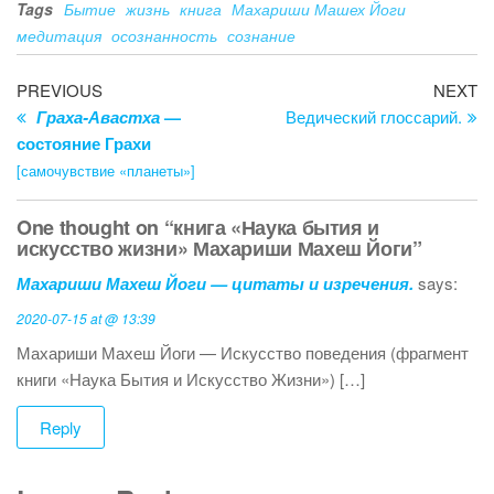
o
n
Tags
Бытие
жизнь
книга
Махариши Машех Йоги
o
медитация
осознанность
сознание
k
Post
Previous
Ne
PREVIOUS
NEXT
Post
Po
Граха-Авастха
—
Ведический глоссарий.
navigation
состояние Грахи
[самочувствие «планеты»]
One thought on “книга «Наука бытия и
искусство жизни» Махариши Махеш Йоги”
Махариши Махеш Йоги — цитаты и изречения.
says:
2020-07-15 at @ 13:39
Махариши Махеш Йоги — Искусство поведения (фрагмент
книги «Наука Бытия и Искусство Жизни») […]
Reply