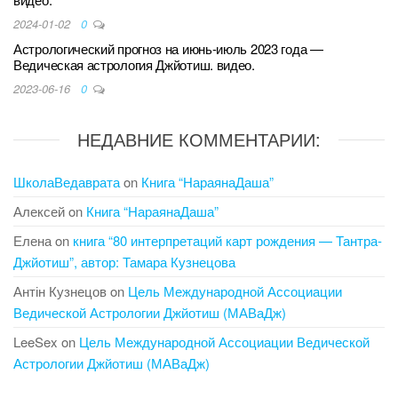
2024-01-02
0
Астрологический прогноз на июнь-июль 2023 года —
Ведическая астрология Джйотиш. видео.
2023-06-16
0
НЕДАВНИЕ КОММЕНТАРИИ:
ШколаВедаврата
on
Книга “НараянаДаша”
Алексей
on
Книга “НараянаДаша”
Елена
on
книга “80 интерпретаций карт рождения — Тантра-
Джйотиш”, автор: Тамара Кузнецова
Антін Кузнецов
on
Цель Международной Ассоциации
Ведической Астрологии Джйотиш (МАВаДж)
LeeSex
on
Цель Международной Ассоциации Ведической
Астрологии Джйотиш (МАВаДж)