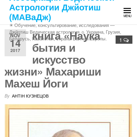
Skip
Астрологии Джйотиш
to
(МАВаДж)
MENU
the
☀ Обучение, консультирование, исследования —
content
книга «Наука
Джйотиш Ведическая астрология ☼ Украина, Грузия,
NOV
Беларусь, Казахстан, страны Балтии/Европы.
14
1
бытия и
2017
искусство
жизни» Махариши
Махеш Йоги
By
АНТІН КУЗНЕЦОВ