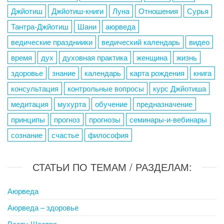
Джйотиш
Джйотиш-книги
Луна
Отношения
Сурья
Тантра-Джйотиш
Шани
аюрведа
ведические праздниики
ведический календарь
видео
время
дух
духовная практика
женщина
жизнь
здоровье
знание
календарь
карта рождения
книга
консультация
контрольные вопросы
курс Джйотиша
медитация
мухурта
обучение
предназначение
принципы
прогноз
прогнозы
семинары-и-вебинары
сознание
счастье
философия
СТАТЬИ ПО ТЕМАМ / РАЗДЕЛАМ:
Аюрведа
Аюрведа – здоровье
Васту-Шастра