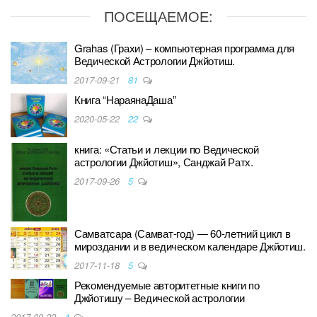
ПОСЕЩАЕМОЕ:
Grahas (Грахи) – компьютерная программа для
Ведической Астрологии Джйотиш.
2017-09-21
81
Книга “НараянаДаша”
2020-05-22
22
книга: «Статьи и лекции по Ведической
астрологии Джйотиш», Санджай Ратх.
2017-09-26
5
Самватсара (Самват-год) — 60-летний цикл в
мироздании и в ведическом календаре Джйотиш.
2017-11-18
5
Рекомендуемые авторитетные книги по
Джйотишу – Ведической астрологии
2017-09-22
4