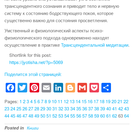
трансцендентного сознания и приводит тело и нервную
систему к состоянию бодрствующего покоя, которое
существенно важно для состояния просветления.
Умственный и физиологический аспекты психо-
физиологического подхода одновременно находят
осуществление в практике
Трансцендентальной медитации
.
Shortlink for this post:
https://jyotisha.net/?p=5069
Поделится этой страницей:
F
T
Pi
E
Li
Bl
G
P
S
a
wi
nt
m
n
o
m
o
h
Pages:
1
2
3
4
5
6
7
8
9
10
11
12
13
14
15
16
17
18
19
20
21
22
c
tt
er
ail
k
g
ail
ck
ar
23
24
25
26
27
28
29
30
31
32
33
34
35
36
37
38
39
40
41
42
43
e
er
e
e
g
et
e
44
45
46
47
48
49
50
51
52
53
54
55
56
57
58
59
60
61
62
63
64
b
st
dI
er
Posted in
Книги