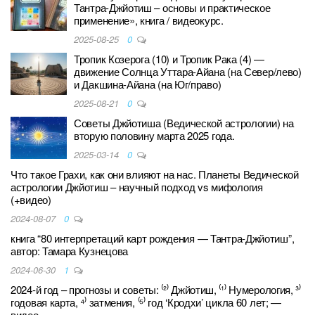
Тантра-Джйотиш – основы и практическое
применение», книга / видеокурс.
2025-08-25
0
Тропик Козерога (10) и Тропик Рака (4) —
движение Солнца Уттара-Айана (на Север/лево)
и Дакшина-Айана (на Юг/право)
2025-08-21
0
Советы Джйотиша (Ведической астрологии) на
вторую половину марта 2025 года.
2025-03-14
0
Что такое Грахи, как они влияют на нас. Планеты Ведической
астрологии Джйотиш – научный подход vs мифология
(+видео)
2024-08-07
0
книга “80 интерпретаций карт рождения — Тантра-Джйотиш”,
автор: Тамара Кузнецова
2024-06-30
1
2024-й год – прогнозы и советы: ⁽²⁾ Джйотиш, ⁽¹⁾ Нумерология, ³⁾
годовая карта, ⁴⁾ затмения, ⁽⁵⁾ год ‘Кродхи’ цикла 60 лет; —
видео.