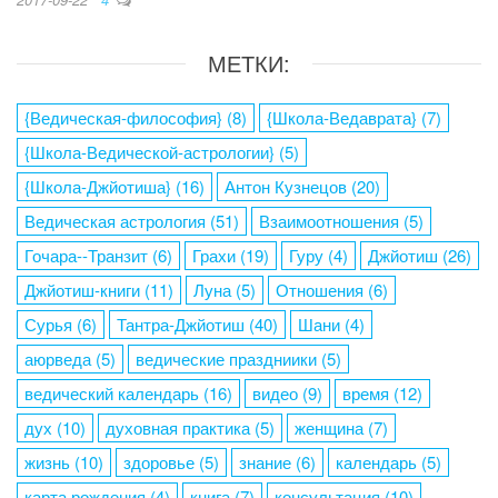
МЕТКИ:
{Ведическая-философия}
(8)
{Школа-Ведаврата}
(7)
{Школа-Ведической-астрологии}
(5)
{Школа-Джйотиша}
(16)
Антон Кузнецов
(20)
Ведическая астрология
(51)
Взаимоотношения
(5)
Гочара--Транзит
(6)
Грахи
(19)
Гуру
(4)
Джйотиш
(26)
Джйотиш-книги
(11)
Луна
(5)
Отношения
(6)
Сурья
(6)
Тантра-Джйотиш
(40)
Шани
(4)
аюрведа
(5)
ведические праздниики
(5)
ведический календарь
(16)
видео
(9)
время
(12)
дух
(10)
духовная практика
(5)
женщина
(7)
жизнь
(10)
здоровье
(5)
знание
(6)
календарь
(5)
карта рождения
(4)
книга
(7)
консультация
(10)