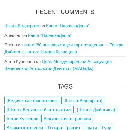
RECENT COMMENTS
ШколаВедаврата
on
Книга “НараянаДаша”
Алексей
on
Книга “НараянаДаша”
Елена
on
книга “80 интерпретаций карт рождения — Тантра-
Джйотиш”, автор: Тамара Кузнецова
Антін Кузнецов
on
Цель Международной Ассоциации
Ведической Астрологии Джйотиш (МАВаДж)
TAGS
{Ведическая-философия}
{Школа-Ведаврата}
{Школа-Ведической-астрологии}
{Школа-Джйотиша}
Антон Кузнецов
Ведическая астрология
Взаимоотношения
Гочара--Транзит
Грахи
Гуру