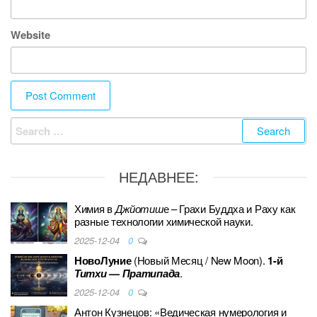
Website
Search
for:
НЕДАВНЕЕ:
Химия в
Джйотиш
е – Грахи Буддха и Раху как
разные технологии химической науки.
2025-12-04
0
НовоЛуние
(Новый Месяц / New Moon).
1-й
Титхи
—
Пратипада
.
2025-12-04
0
Антон Кузнецов: «Ведическая нумерология и