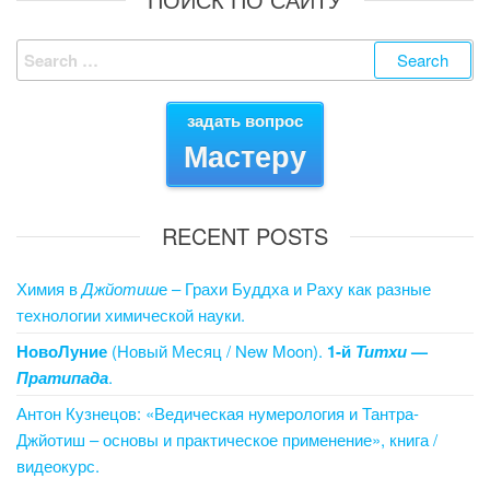
c
tt
er
ail
k
g
ail
ck
ar
e
er
e
e
g
et
e
Search
b
st
dI
er
for:
o
n
задать вопрос
o
Мастеру
k
RECENT POSTS
Химия в
Джйотиш
е – Грахи Буддха и Раху как разные
технологии химической науки.
НовоЛуние
(Новый Месяц / New Moon).
1-й
Титхи
—
Пратипада
.
Антон Кузнецов: «Ведическая нумерология и Тантра-
Джйотиш – основы и практическое применение», книга /
видеокурс.