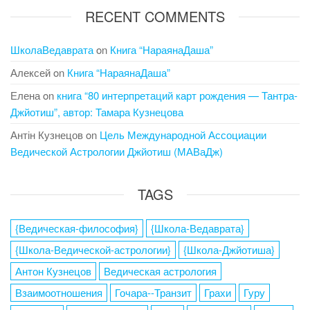
RECENT COMMENTS
ШколаВедаврата
on
Книга “НараянаДаша”
Алексей
on
Книга “НараянаДаша”
Елена
on
книга “80 интерпретаций карт рождения — Тантра-
Джйотиш”, автор: Тамара Кузнецова
Антін Кузнецов
on
Цель Международной Ассоциации
Ведической Астрологии Джйотиш (МАВаДж)
TAGS
{Ведическая-философия}
{Школа-Ведаврата}
{Школа-Ведической-астрологии}
{Школа-Джйотиша}
Антон Кузнецов
Ведическая астрология
Взаимоотношения
Гочара--Транзит
Грахи
Гуру