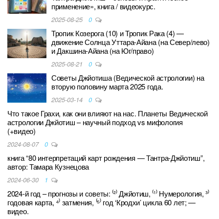
применение», книга / видеокурс.
2025-08-25
0
Тропик Козерога (10) и Тропик Рака (4) —
движение Солнца Уттара-Айана (на Север/лево)
и Дакшина-Айана (на Юг/право)
2025-08-21
0
Советы Джйотиша (Ведической астрологии) на
вторую половину марта 2025 года.
2025-03-14
0
Что такое Грахи, как они влияют на нас. Планеты Ведической
астрологии Джйотиш – научный подход vs мифология
(+видео)
2024-08-07
0
книга “80 интерпретаций карт рождения — Тантра-Джйотиш”,
автор: Тамара Кузнецова
2024-06-30
1
2024-й год – прогнозы и советы: ⁽²⁾ Джйотиш, ⁽¹⁾ Нумерология, ³⁾
годовая карта, ⁴⁾ затмения, ⁽⁵⁾ год ‘Кродхи’ цикла 60 лет; —
видео.