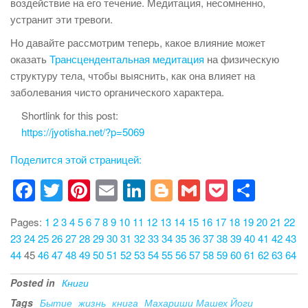
воздействие на его течение. Медитация, несомненно,
устранит эти тревоги.
Но давайте рассмотрим теперь, какое влияние может
оказать
Трансцендентальная медитация
на физическую
структуру тела, чтобы выяснить, как она влияет на
заболевания чисто органического характера.
Shortlink for this post:
https://jyotisha.net/?p=5069
Поделится этой страницей:
F
T
Pi
E
Li
Bl
G
P
S
a
wi
nt
m
n
o
m
o
h
Pages:
1
2
3
4
5
6
7
8
9
10
11
12
13
14
15
16
17
18
19
20
21
22
c
tt
er
ail
k
g
ail
ck
ar
23
24
25
26
27
28
29
30
31
32
33
34
35
36
37
38
39
40
41
42
43
e
er
e
e
g
et
e
44
45
46
47
48
49
50
51
52
53
54
55
56
57
58
59
60
61
62
63
64
b
st
dI
er
Posted in
Книги
o
n
Tags
Бытие
жизнь
книга
Махариши Машех Йоги