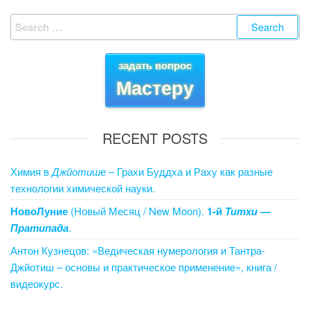
e
er
e
e
g
et
e
Search
b
st
dI
er
for:
o
n
задать вопрос
o
Мастеру
k
RECENT POSTS
Химия в
Джйотиш
е – Грахи Буддха и Раху как разные
технологии химической науки.
НовоЛуние
(Новый Месяц / New Moon).
1-й
Титхи
—
Пратипада
.
Антон Кузнецов: «Ведическая нумерология и Тантра-
Джйотиш – основы и практическое применение», книга /
видеокурс.