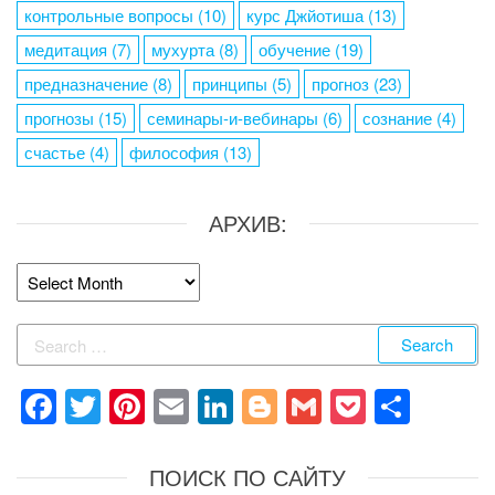
контрольные вопросы
(10)
курс Джйотиша
(13)
медитация
(7)
мухурта
(8)
обучение
(19)
предназначение
(8)
принципы
(5)
прогноз
(23)
прогнозы
(15)
семинары-и-вебинары
(6)
сознание
(4)
счастье
(4)
философия
(13)
АРХИВ:
Архив:
Search
for:
F
T
Pi
E
Li
Bl
G
P
S
a
wi
nt
m
n
o
m
o
h
c
tt
er
ail
k
g
ail
ck
ar
ПОИСК ПО САЙТУ