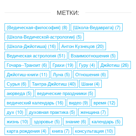
МЕТКИ:
{Ведическая-философия}
(8)
{Школа-Ведаврата}
(7)
{Школа-Ведической-астрологии}
(5)
{Школа-Джйотиша}
(16)
Антон Кузнецов
(20)
Ведическая астрология
(51)
Взаимоотношения
(5)
Гочара--Транзит
(6)
Грахи
(19)
Гуру
(4)
Джйотиш
(26)
Джйотиш-книги
(11)
Луна
(5)
Отношения
(6)
Сурья
(6)
Тантра-Джйотиш
(40)
Шани
(4)
аюрведа
(5)
ведические праздниики
(5)
ведический календарь
(16)
видео
(9)
время
(12)
дух
(10)
духовная практика
(5)
женщина
(7)
жизнь
(10)
здоровье
(5)
знание
(6)
календарь
(5)
карта рождения
(4)
книга
(7)
консультация
(10)