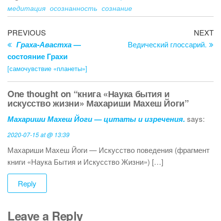
o
медитация
осознанность
сознание
k
Post
Previous
Ne
PREVIOUS
NEXT
Post
Po
Граха-Авастха
—
Ведический глоссарий.
navigation
состояние Грахи
[самочувствие «планеты»]
One thought on “книга «Наука бытия и
искусство жизни» Махариши Махеш Йоги”
Махариши Махеш Йоги — цитаты и изречения.
says:
2020-07-15 at @ 13:39
Махариши Махеш Йоги — Искусство поведения (фрагмент
книги «Наука Бытия и Искусство Жизни») […]
Reply
Leave a Reply