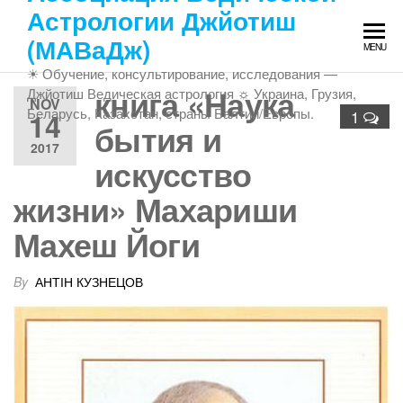
Skip
Астрологии Джйотиш
to
(МАВаДж)
MENU
the
☀ Обучение, консультирование, исследования —
content
книга «Наука
Джйотиш Ведическая астрология ☼ Украина, Грузия,
NOV
Беларусь, Казахстан, страны Балтии/Европы.
14
1
бытия и
2017
искусство
жизни» Махариши
Махеш Йоги
By
АНТІН КУЗНЕЦОВ