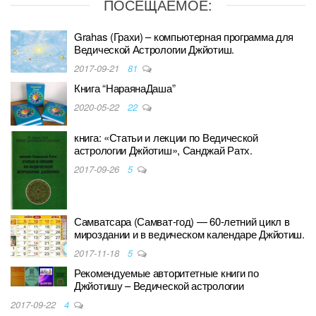
ПОСЕЩАЕМОЕ:
Grahas (Грахи) – компьютерная программа для
Ведической Астрологии Джйотиш.
2017-09-21
81
Книга “НараянаДаша”
2020-05-22
22
книга: «Статьи и лекции по Ведической
астрологии Джйотиш», Санджай Ратх.
2017-09-26
5
Самватсара (Самват-год) — 60-летний цикл в
мироздании и в ведическом календаре Джйотиш.
2017-11-18
5
Рекомендуемые авторитетные книги по
Джйотишу – Ведической астрологии
2017-09-22
4