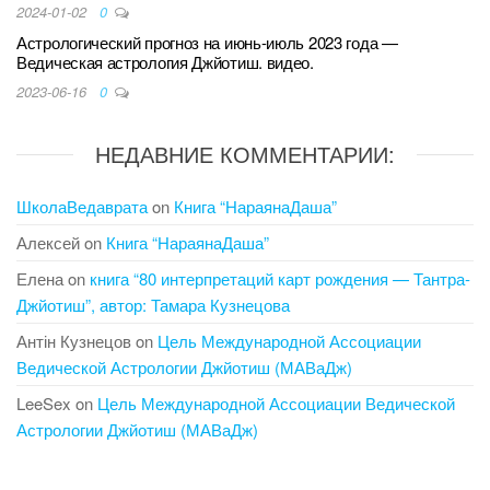
2024-01-02
0
Астрологический прогноз на июнь-июль 2023 года —
Ведическая астрология Джйотиш. видео.
2023-06-16
0
НЕДАВНИЕ КОММЕНТАРИИ:
ШколаВедаврата
on
Книга “НараянаДаша”
Алексей
on
Книга “НараянаДаша”
Елена
on
книга “80 интерпретаций карт рождения — Тантра-
Джйотиш”, автор: Тамара Кузнецова
Антін Кузнецов
on
Цель Международной Ассоциации
Ведической Астрологии Джйотиш (МАВаДж)
LeeSex
on
Цель Международной Ассоциации Ведической
Астрологии Джйотиш (МАВаДж)