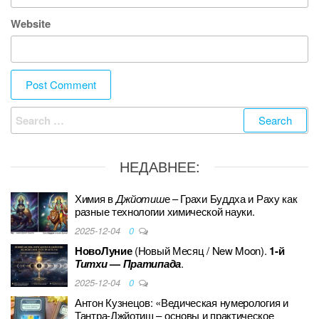
Website
Search
for:
НЕДАВНЕЕ:
Химия в
Джйотиш
е – Грахи Буддха и Раху как
разные технологии химической науки.
2025-12-04
0
НовоЛуние
(Новый Месяц / New Moon).
1-й
Титхи
—
Пратипада
.
2025-12-04
0
Антон Кузнецов: «Ведическая нумерология и
Тантра-Джйотиш – основы и практическое