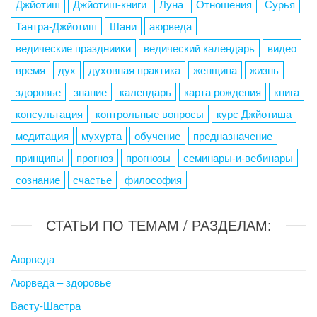
Джйотиш
Джйотиш-книги
Луна
Отношения
Сурья
Тантра-Джйотиш
Шани
аюрведа
ведические праздниики
ведический календарь
видео
время
дух
духовная практика
женщина
жизнь
здоровье
знание
календарь
карта рождения
книга
консультация
контрольные вопросы
курс Джйотиша
медитация
мухурта
обучение
предназначение
принципы
прогноз
прогнозы
семинары-и-вебинары
сознание
счастье
философия
СТАТЬИ ПО ТЕМАМ / РАЗДЕЛАМ:
Аюрведа
Аюрведа – здоровье
Васту-Шастра