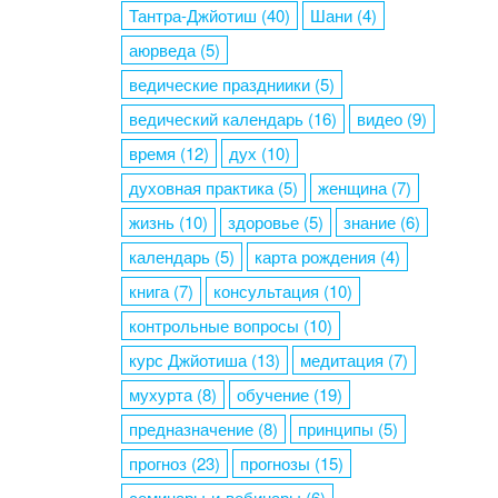
Тантра-Джйотиш
(40)
Шани
(4)
аюрведа
(5)
ведические праздниики
(5)
ведический календарь
(16)
видео
(9)
время
(12)
дух
(10)
духовная практика
(5)
женщина
(7)
жизнь
(10)
здоровье
(5)
знание
(6)
календарь
(5)
карта рождения
(4)
книга
(7)
консультация
(10)
контрольные вопросы
(10)
курс Джйотиша
(13)
медитация
(7)
мухурта
(8)
обучение
(19)
предназначение
(8)
принципы
(5)
прогноз
(23)
прогнозы
(15)
семинары-и-вебинары
(6)