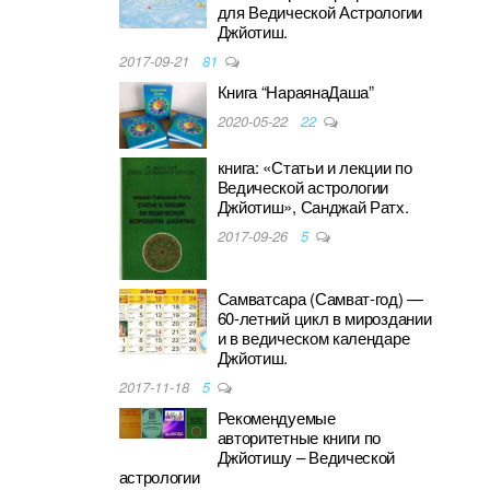
для Ведической Астрологии
Джйотиш.
2017-09-21
81
Книга “НараянаДаша”
2020-05-22
22
книга: «Статьи и лекции по
Ведической астрологии
Джйотиш», Санджай Ратх.
2017-09-26
5
Самватсара (Самват-год) —
60-летний цикл в мироздании
и в ведическом календаре
Джйотиш.
2017-11-18
5
Рекомендуемые
авторитетные книги по
Джйотишу – Ведической
астрологии