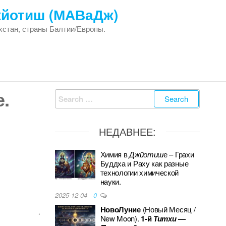
жйотиш (МАВаДж)
хстан, страны Балтии/Европы.
е.
Search
for:
НЕДАВНЕЕ:
Химия в
Джйотиш
е – Грахи
Буддха и Раху как разные
технологии химической
науки.
2025-12-04
0
НовоЛуние
(Новый Месяц /
‘
New Moon).
1-й
Титхи
—