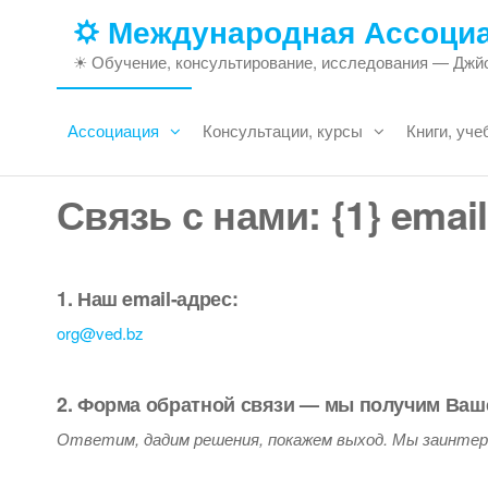
Skip
🌣 Международная Ассоци
to
☀ Обучение, консультирование, исследования — Джйо
the
content
Ассоциация
Консультации, курсы
Книги, уче
Связь с нами: {1} emai
1. Наш
email
-адрес:
org@ved.bz
2.
Форма обратной связи
— мы получим Ваше
Ответим, дадим решения, покажем выход. Мы заинтер