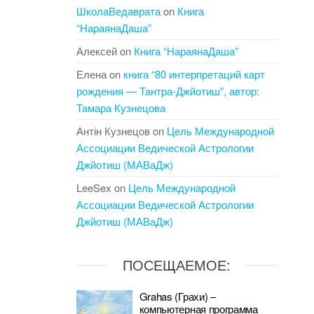
ШколаВедаврата
on
Книга
“НараянаДаша”
Алексей
on
Книга “НараянаДаша”
Елена
on
книга “80 интерпретаций карт
рождения — Тантра-Джйотиш”, автор:
Тамара Кузнецова
Антін Кузнецов
on
Цель Международной
Ассоциации Ведической Астрологии
Джйотиш (МАВаДж)
LeeSex
on
Цель Международной
Ассоциации Ведической Астрологии
Джйотиш (МАВаДж)
ПОСЕЩАЕМОЕ:
Grahas (Грахи) –
компьютерная программа