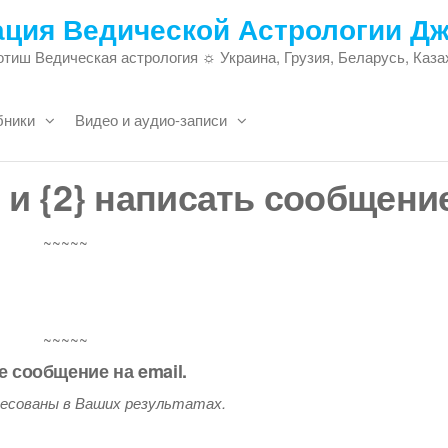
ация Ведической Астрологии Д
тиш Ведическая астрология ☼ Украина, Грузия, Беларусь, Каза
бники
Видео и аудио-записи
l и {2} написать сообщени
~~~~~
~~~~~
 сообщение на email.
есованы в Ваших результатах.