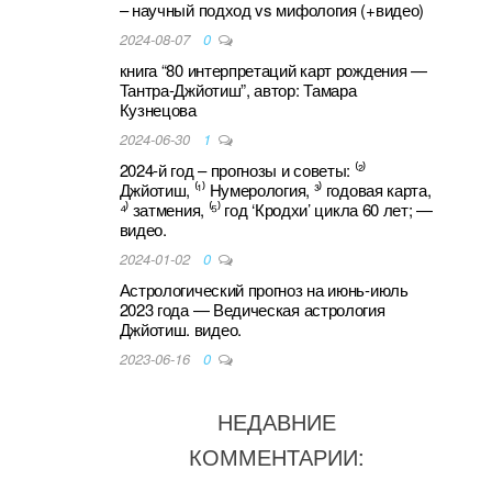
– научный подход vs мифология (+видео)
2024-08-07
0
книга “80 интерпретаций карт рождения —
Тантра-Джйотиш”, автор: Тамара
Кузнецова
2024-06-30
1
2024-й год – прогнозы и советы: ⁽²⁾
Джйотиш, ⁽¹⁾ Нумерология, ³⁾ годовая карта,
⁴⁾ затмения, ⁽⁵⁾ год ‘Кродхи’ цикла 60 лет; —
видео.
2024-01-02
0
Астрологический прогноз на июнь-июль
2023 года — Ведическая астрология
Джйотиш. видео.
2023-06-16
0
НЕДАВНИЕ
КОММЕНТАРИИ: