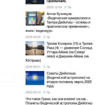
Пратипада
.
2025-12-04
0
Антон Кузнецов:
«Ведическая нумерология и
Тантра-Джйотиш – основы и
практическое применение»,
книга / видеокурс.
2025-08-25
0
Тропик Козерога (10) и Тропик
Рака (4) — движение Солнца
Уттара-Айана (на Север/
лево) и Дакшина-Айана (на
Юг/право)
2025-08-21
0
Советы Джйотиша
(Ведической астрологии) на
вторую половину марта 2025
года.
2025-03-14
0
Что такое Грахи, как они влияют на нас.
Планеты Ведической астрологии Джйотиш