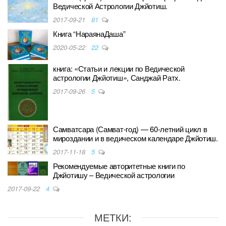
Ведической Астрологии Джйотиш.
2017-09-21
81
Книга “НараянаДаша”
2020-05-22
22
книга: «Статьи и лекции по Ведической
астрологии Джйотиш», Санджай Ратх.
2017-09-26
5
Самватсара (Самват-год) — 60-летний цикл в
мироздании и в ведическом календаре Джйотиш.
2017-11-18
5
Рекомендуемые авторитетные книги по
Джйотишу – Ведической астрологии
2017-09-22
4
МЕТКИ: