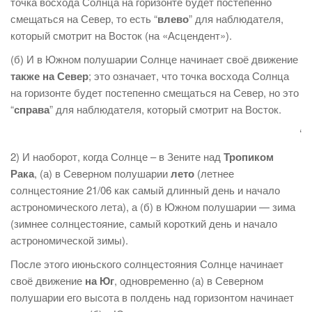
точка восхода Солнца на горизонте будет постепенно
смещаться на Север, то есть “
влево
” для наблюдателя,
который смотрит на Восток (на «Асцендент»).
(б) И в Южном полушарии Солнце начинает своё движение
также на Север
; это означает, что точка восхода Солнца
на горизонте будет постепенно смещаться на Север, но это
“
справа
” для наблюдателя, который смотрит на Восток.
‘
2) И наоборот, когда Солнце – в Зените над
Тропиком
Рака
, (а) в Северном полушарии
лето
(летнее
солнцестояние 21/06 как самый длинный день и начало
астрономического лета), а (б) в Южном полушарии — зима
(зимнее солнцестояние, самый короткий день и начало
астрономической зимы).
После этого июньского солнцестояния Солнце начинает
своё движение
на Юг
, одновременно (а) в Северном
полушарии его высота в полдень над горизонтом начинает