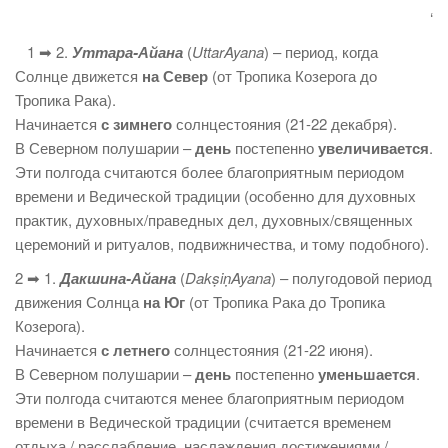
‘
1 ➡ 2.
Уттара-Айана
(
UttarAyana
) – период, когда
Солнце движется
на Север
(от Тропика Козерога до
Тропика Рака).
Начинается
с зимнего
солнцестояния (21-22 декабря).
В Северном полушарии –
день
постепенно
увеличивается
.
Эти полгода считаются более благоприятным периодом
времени и Ведической традиции (особенно для духовных
практик, духовных/праведных дел, духовных/священных
церемоний и ритуалов, подвижничества, и тому подобного).
2 ➡ 1.
Дакшина-Айана
(
DakṣiṇAyana
) – полугодовой период
движения Солнца
на Юг
(от Тропика Рака до Тропика
Козерога).
Начинается
с летнего
солнцестояния (21-22 июня).
В Северном полушарии –
день
постепенно
уменьшается
.
Эти полгода считаются менее благоприятным периодом
времени в Ведической традиции (считается временем
отдыха / расслабление, наслаждения достижениями /