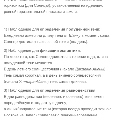
горизонтом {для Солнца}), установленный на идеально
ровной горизонтальной плоскости земли.
1) Наблюдение для
определения полуденной тени
:
Ежедневно измеряли длину тени от
Шанку
в момент, когда
Солнце достигает наивысшей точки (полдень).
2) Наблюдение для
фиксации эклиптики
:
По мере того, как Солнце движется в течение года, длина
полуденной тени меняется.
В день летнего солнцестояния (начало
Дакшина-Айаны
)
тень самая короткая, а в день зимнего солнцестояния
(начало
Уттара-Айаны
) тень самая длинная.
3) Наблюдения для
определения равноденствия
:
В дни равноденствия (весеннего и осеннего) тень имеет
определённую стандартную длину,
а линия/направление тени (которая всегда проходит точно с
Востока на Запад) совпадает с линией/направление