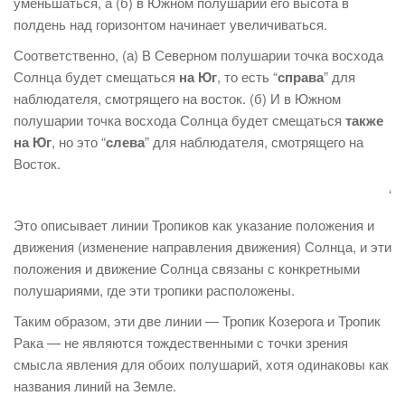
уменьшаться, а (б) в Южном полушарии его высота в
полдень над горизонтом начинает увеличиваться.
Соответственно, (а) В Северном полушарии точка восхода
Солнца будет смещаться
на Юг
, то есть “
справа
” для
наблюдателя, смотрящего на восток. (б) И в Южном
полушарии точка восхода Солнца будет смещаться
также
на Юг
, но это “
слева
” для наблюдателя, смотрящего на
Восток.
‘
Это описывает линии Тропиков как указание положения и
движения (изменение направления движения) Солнца, и эти
положения и движение Солнца связаны с конкретными
полушариями, где эти тропики расположены.
Таким образом, эти две линии — Тропик Козерога и Тропик
Рака — не являются тождественными с точки зрения
смысла явления для обоих полушарий, хотя одинаковы как
названия линий на Земле.