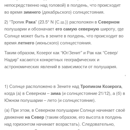
непосредственно над головой) в полдень, что происходит
во время
зимнего
(декабрьского) солнцестояния.
2) “Тропик
Рака
” (23.5° N {С.ш.}) расположен в
Северном
полушарии и обозначает
его самую северную
широту, где
Солнце может быть в зените в полдень, что происходит во
время
летнего
(июньского) солнцестояния.
Таким образом, Козерог как “Юг/Зенит” и Рак как “Север/
Надир” касаются конкретных географических и
астрономических явлений в зависимости от полушария.
‘
1) Солнце расположено в Зените над
Тропиком Козерога
,
когда (а) в Северном –
зима
(и солнцестояние 21/12), а (б) в
Южном полушарии – лето (и солнцестояние).
(а) При этом, в Северном полушарии Солнце начинает своё
движение
на Север
(таким образом, его высота в полдень
над горизонтом начинает возрастать). Следовательно,