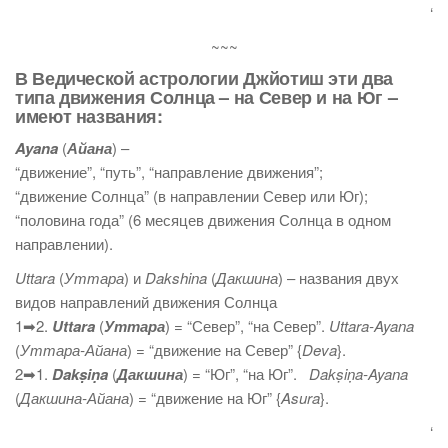
‘
~~~
В Ведической астрологии Джйотиш эти два
типа движения Солнца – на Север и на Юг –
имеют названия:
Ayana
(
Айана
) –
“движение”, “путь”, “направление движения”;
“движение Солнца” (в направлении Север или Юг);
“половина года” (6 месяцев движения Солнца в одном
направлении).
Uttara
(
Уттара
) и
Dakshina
(
Дакшина
) – названия двух
видов направлений движения Солнца
1➡2.
Uttara
(
Уттара
) = “Север”, “на Север”.
Uttara-Ayana
(
Уттара-Айана
) = “движение на Север” {
Deva
}.
2➡1.
Dakṣiṇa
(
Дакшина
) = “Юг”, “на Юг”.
Dakṣiṇa-Ayana
(
Дакшина-Айана
) = “движение на Юг” {
Asura
}.
‘