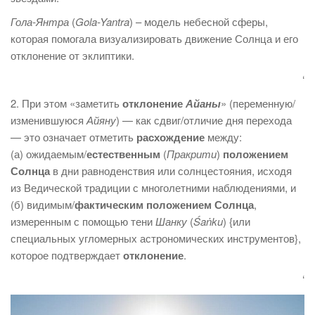
Гола-Янтра
(
Gola-Yantra
) – модель небесной сферы,
которая помогала визуализировать движение Солнца и его
отклонение от эклиптики.
‘
2. При этом «заметить
отклонение
Айаны
» (переменную/
изменившуюся
Айяну
) — как сдвиг/отличие дня перехода
— это означает отметить
расхождение
между:
(а) ожидаемым/
естественным
(
Пракрити
)
положением
Солнца
в дни равноденствия или солнцестояния, исходя
из Ведической традиции с многолетними наблюдениями, и
(б) видимым/
фактическим положением Солнца
,
измеренным с помощью тени
Шанку
(
Śaṅku
) {или
специальных угломерных астрономических инструментов},
которое подтверждает
отклонение
.
‘