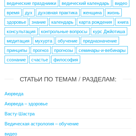
ведические праздниики
ведический календарь
видео
время
дух
духовная практика
женщина
жизнь
здоровье
знание
календарь
карта рождения
книга
консультация
контрольные вопросы
курс Джйотиша
медитация
мухурта
обучение
предназначение
принципы
прогноз
прогнозы
семинары-и-вебинары
сознание
счастье
философия
СТАТЬИ ПО ТЕМАМ / РАЗДЕЛАМ:
Аюрведа
Аюрведа – здоровье
Васту-Шастра
Ведическая астрология – обучение
видео