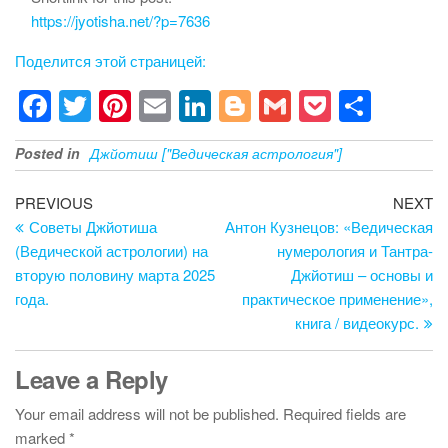
https://jyotisha.net/?p=7636
Поделится этой страницей:
F
T
Pi
E
Li
Bl
G
P
S
a
wi
nt
m
n
o
m
o
h
Posted in
Джйотиш ["Ведическая астрология"]
c
tt
er
ail
k
g
ail
ck
ar
e
er
e
e
g
et
e
Post
Previous
Ne
PREVIOUS
NEXT
b
st
dI
er
Post
Po
Советы Джйотиша
Антон Кузнецов: «Ведическая
navigation
(Ведической астрологии) на
нумерология и Тантра-
o
n
вторую половину марта 2025
Джйотиш – основы и
o
года.
практическое применение»,
k
книга / видеокурс.
Leave a Reply
Your email address will not be published.
Required fields are
marked
*