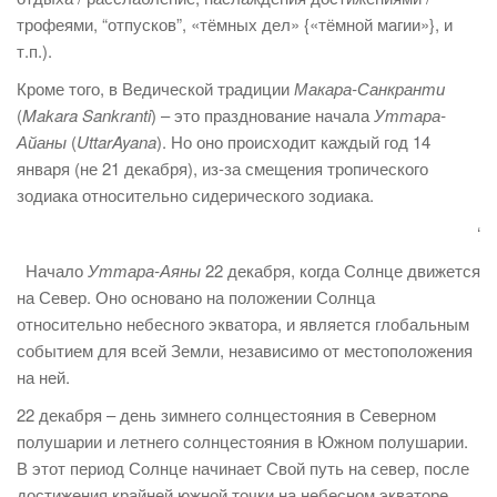
трофеями, “отпусков”, «тёмных дел» {«тёмной магии»}, и
т.п.).
Кроме того, в Ведической традиции
Макара-Санкранти
(
Makara Sankranti
) – это празднование начала
Уттара-
Айаны
(
UttarAyana
). Но оно происходит каждый год 14
января (не 21 декабря), из-за смещения тропического
зодиака относительно сидерического зодиака.
‘
Начало
Уттара-Аяны
22 декабря, когда Солнце движется
на Север. Оно основано на положении Солнца
относительно небесного экватора, и является глобальным
событием для всей Земли, независимо от местоположения
на ней.
22 декабря – день зимнего солнцестояния в Северном
полушарии и летнего солнцестояния в Южном полушарии.
В этот период Солнце начинает Свой путь на север, после
достижения крайней южной точки на небесном экваторе.