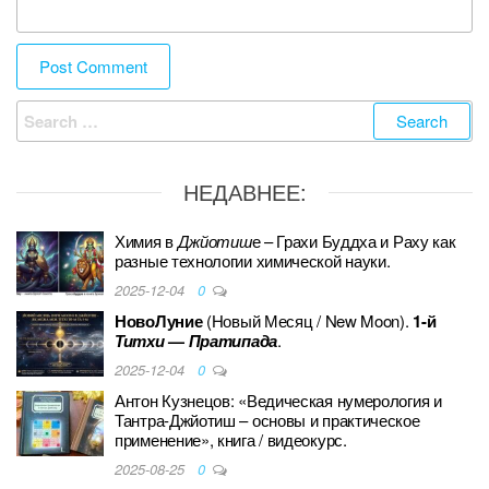
Search
for:
НЕДАВНЕЕ:
Химия в
Джйотиш
е – Грахи Буддха и Раху как
разные технологии химической науки.
2025-12-04
0
НовоЛуние
(Новый Месяц / New Moon).
1-й
Титхи
—
Пратипада
.
2025-12-04
0
Антон Кузнецов: «Ведическая нумерология и
Тантра-Джйотиш – основы и практическое
применение», книга / видеокурс.
2025-08-25
0