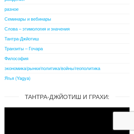
разное
Семинары и вебинары
Слова – этимология и значения
Тантра-Джйотиш
Транзиты – Гочара
Философия
экономика/рынки/политика/войны/геополитика
Ягья (Yagya)
ТАНТРА-ДЖЙОТИШ И ГРАХИ:
Video
Player