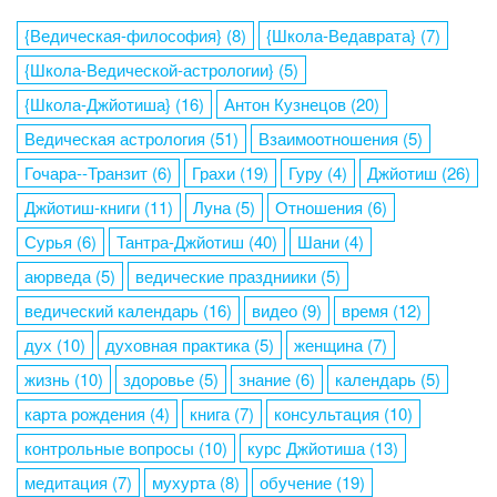
{Ведическая-философия}
(8)
{Школа-Ведаврата}
(7)
{Школа-Ведической-астрологии}
(5)
{Школа-Джйотиша}
(16)
Антон Кузнецов
(20)
Ведическая астрология
(51)
Взаимоотношения
(5)
Гочара--Транзит
(6)
Грахи
(19)
Гуру
(4)
Джйотиш
(26)
Джйотиш-книги
(11)
Луна
(5)
Отношения
(6)
Сурья
(6)
Тантра-Джйотиш
(40)
Шани
(4)
аюрведа
(5)
ведические праздниики
(5)
ведический календарь
(16)
видео
(9)
время
(12)
дух
(10)
духовная практика
(5)
женщина
(7)
жизнь
(10)
здоровье
(5)
знание
(6)
календарь
(5)
карта рождения
(4)
книга
(7)
консультация
(10)
контрольные вопросы
(10)
курс Джйотиша
(13)
медитация
(7)
мухурта
(8)
обучение
(19)