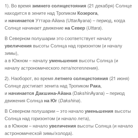
1). Во время
зимнего солнцестояния
(21 декабря) Солнце
находится в зените над Тропиком
Козерога
,
и
начинается
Уттара-Айана (UttarAyana) – период, когда
Солнце начинает движение
на Север
(
Uttara
).
В Северном полушарии это соответствует началу
увеличения
высоты Солнца над горизонтом (и началу
зимы),
а в Южном – началу
уменьшения
высоты Солнца (и
началу астрономического лета/потепления).
2). Наоборот, во время
летнего солнцестояния
(21 июня)
Солнце достигает зенита над Тропиком
Рака
,
и
начинается Дакшина-Айана
(DakshinAyana) – период
движения Солнца
на Юг
(
Dakshina
).
В Северном полушарии – это начало
уменьшения
высоты
Солнца над горизонтом (и начало лета),
а в Южном – начало
увеличения
высоты Солнца (и начало
астрономической зимы/холода).