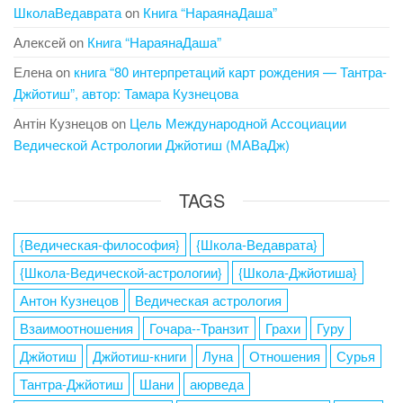
ШколаВедаврата
on
Книга “НараянаДаша”
Алексей
on
Книга “НараянаДаша”
Елена
on
книга “80 интерпретаций карт рождения — Тантра-
Джйотиш”, автор: Тамара Кузнецова
Антін Кузнецов
on
Цель Международной Ассоциации
Ведической Астрологии Джйотиш (МАВаДж)
TAGS
{Ведическая-философия}
{Школа-Ведаврата}
{Школа-Ведической-астрологии}
{Школа-Джйотиша}
Антон Кузнецов
Ведическая астрология
Взаимоотношения
Гочара--Транзит
Грахи
Гуру
Джйотиш
Джйотиш-книги
Луна
Отношения
Сурья
Тантра-Джйотиш
Шани
аюрведа