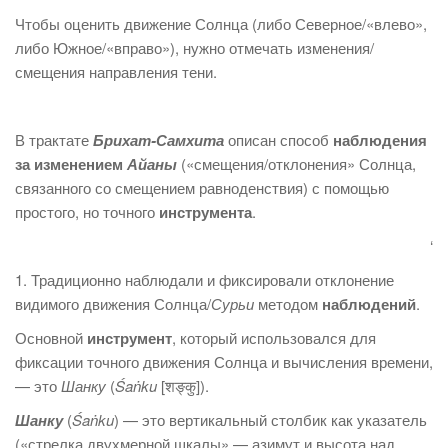
Чтобы оценить движение Солнца (либо Северное/«влево»,
либо Южное/«вправо»), нужно отмечать изменения/
смещения направления тени.
В трактате
Брихат-Самхита
описан способ
наблюдения
за изменением
Айаны
(«смещения/отклонения» Солнца,
связанного со смещением равноденствия) с помощью
простого, но точного
инструмента
.
‘
1. Традиционно наблюдали и фиксировали отклонение
видимого движения Солнца/
Сурьи
методом
наблюдений
.
Основной
инструмент
, который использовался для
фиксации точного движения Солнца и вычисления времени,
— это
Шанку
(
Śaṅku
[शङ्कु]).
Шанку
(
Śaṅku
) — это вертикальный столбик как указатель
(«стрелка двухмерной шкалы» — азимут и высота над