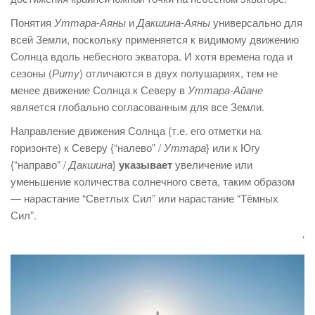
Понятия
Уттара-Аяны
и
Дакшина-Аяны
универсально для
всей Земли, поскольку применяется к видимому движению
Солнца вдоль небесного экватора. И хотя времена года и
сезоны (
Риту
) отличаются в двух полушариях, тем не
менее движение Солнца к Северу в
Уттара-Айане
является глобально согласованным для все Земли.
Направление движения Солнца (т.е. его отметки на
горизонте) к Северу {“налево” /
Уттара
} или к Югу
{“направо” /
Дакшина
}
указывает
увеличение или
уменьшение количества солнечного света, таким образом
— нарастание “Светлых Сил” или нарастание “Тёмных
Сил”.
‘