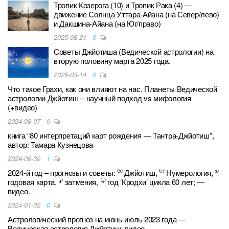
Тропик Козерога (10) и Тропик Рака (4) —
движение Солнца Уттара-Айана (на Север/лево)
и Дакшина-Айана (на Юг/право)
2025-08-21
0
Советы Джйотиша (Ведической астрологии) на
вторую половину марта 2025 года.
2025-03-14
0
Что такое Грахи, как они влияют на нас. Планеты Ведической
астрологии Джйотиш – научный подход vs мифология
(+видео)
2024-08-07
0
книга “80 интерпретаций карт рождения — Тантра-Джйотиш”,
автор: Тамара Кузнецова
2024-06-30
1
2024-й год – прогнозы и советы: ⁽²⁾ Джйотиш, ⁽¹⁾ Нумерология, ³⁾
годовая карта, ⁴⁾ затмения, ⁽⁵⁾ год ‘Кродхи’ цикла 60 лет; —
видео.
2024-01-02
0
Астрологический прогноз на июнь-июль 2023 года —
Ведическая астрология Джйотиш. видео.