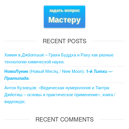
o
n
задать вопрос
o
Мастеру
k
RECENT POSTS
Химия в
Джйотиш
е – Грахи Буддха и Раху как разные
технологии химической науки.
НовоЛуние
(Новый Месяц / New Moon).
1-й
Титхи
—
Пратипада
.
Антон Кузнецов: «Ведическая нумерология и Тантра-
Джйотиш – основы и практическое применение», книга /
видеокурс.
RECENT COMMENTS