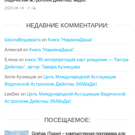
2023-06-16
0
НЕДАВНИЕ КОММЕНТАРИИ:
ШколаВедаврата
on
Книга “НараянаДаша”
Алексей
on
Книга “НараянаДаша”
Елена
on
книга “80 интерпретаций карт рождения — Тантра-
Джйотиш”, автор: Тамара Кузнецова
Антін Кузнецов
on
Цель Международной Ассоциации
Ведической Астрологии Джйотиш (МАВаДж)
LeeSex
on
Цель Международной Ассоциации Ведической
Астрологии Джйотиш (МАВаДж)
ПОСЕЩАЕМОЕ:
Grahas (Грахи) – компьютерная программа для