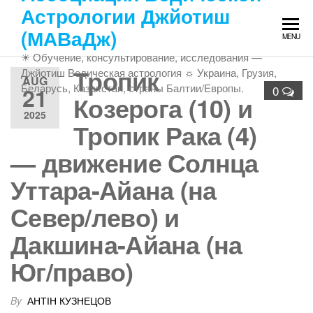
Skip
Астрологии Джйотиш
to
(МАВаДж)
MENU
the
☀ Обучение, консультирование, исследования —
content
Тропик
Джйотиш Ведическая астрология ☼ Украина, Грузия,
AUG
Беларусь, Казахстан, страны Балтии/Европы.
21
0
Козерога (10) и
2025
Тропик Рака (4)
— движение Солнца
Уттара-Айана (на
Север/лево) и
Дакшина-Айана (на
Юг/право)
By
АНТІН КУЗНЕЦОВ