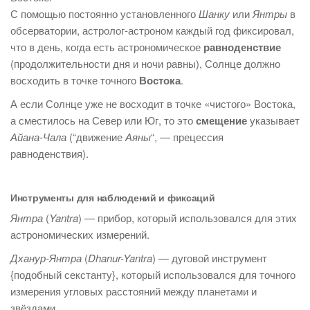
С помощью постоянно установленного
Шанку
или
Янтры
в
обсерватории, астролог-астроном каждый год фиксировал,
что в день, когда есть астрономическое
равноденствие
(продолжительности дня и ночи равны), Солнце должно
восходить в точке точного
Востока
.
А если Солнце уже не восходит в точке «чистого» Востока,
а сместилось на Север или Юг, то это
смещение
указывает
Айана-Чала
(“движение
Аяны
“, — прецессия
равноденствия).
Инструменты для наблюдений и фиксаций
Янтра
(
Yantra
) — прибор, который использовался для этих
астрономических измерений.
Дханур-Янтра
(
Dhanur-Yantra
) — дуговой инструмент
{подобный секстанту}, который использовался для точного
измерения угловых расстояний между планетами и
звёздами.