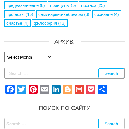
предназначение
(8)
принципы
(5)
прогноз
(23)
прогнозы
(15)
семинары-и-вебинары
(6)
сознание
(4)
счастье
(4)
философия
(13)
АРХИВ:
Архив:
Search
for:
F
T
Pi
E
Li
Bl
G
P
S
a
wi
nt
m
n
o
m
o
h
c
tt
er
ail
k
g
ail
ck
ar
ПОИСК ПО САЙТУ
e
er
e
e
g
et
e
Search
b
st
dI
er
for: