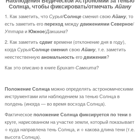
Наблюдения Ведической Астрономии за тенью
Солнца, чтобы фиксировать/отмечать
Айану
1. Как заметить, что
Сурья
/
Солнце
сменил свою
Айану
, то
есть заметить его
переход
между
движениями
Северное
/
Уттара
и
Южное
/
Дакшина
?
2. Как заметить
сдвиг
времени (отклонение дня в году),
когда
Сурья
/
Солнце
сменил
свою
Айану
, т.е. заметить
неестественную
аномальность
его
движения
?
Как это описано в книге
Брихат-Самхита
?
Положение Солнца
можно определять астрономическими
инструментами или наблюдением за тенью Солнца в
полдень (иногда — во время восхода Солнца).
Фактическое
положение Солнца фиксируется по тени
в
круге, нарисованном на участке земли, который показывает
⟡ куда направлена тень Солнца, и ⟡ какова длина тени (т.е.
высота Солнца).