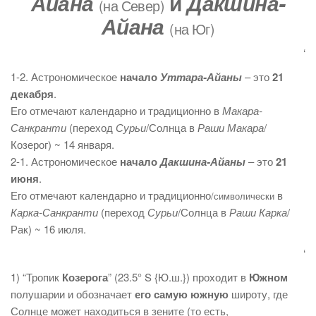
Айана
и
Дакшина-
(на Север)
Айана
(на Юг)
‘
1-2. Астрономическое
начало
Уттара-Айаны
– это
21
декабря
.
Его отмечают календарно и традиционно в
Макара-
Санкранти
(переход
Сурьи
/Солнца в
Раши
Макара
/
Козерог) ~ 14 января.
2-1. Астрономическое
начало
Дакшина-Айаны
– это
21
июня
.
Его отмечают календарно и традиционно
в
/символически
Карка-Санкранти
(переход
Сурьи
/Солнца в
Раши
Карка
/
Рак) ~ 16 июля.
‘
1) “Тропик
Козерога
” (23.5° S {Ю.ш.}) проходит в
Южном
полушарии и обозначает
его самую южную
широту, где
Солнце может находиться в зените (то есть,