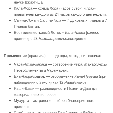
науке Джйотиша.
Кала-Хора — схема
Хора
(часов суток) и
Грах
-
правителей каждого из 24 часов каждого дня недели.
Сапта-Лока
и
Сапта-Тала
— 7 Духовных планов и 7
Планов бытия.
Восьмилепестковый Лотос –
Кала-Чакра
[колесо
времени] с 28
Накшатрами
/созвездиями.
‘
Применение
(практика) — подходы, методы и техники:
Чара-Атма-карака
— сотворение мира,
МахаБхуты
/
ПервоЭлементы и
Чара-караки
.
Бха-Чакра/зодиак — отображение
Кала-Пуруши
(при
наблюдении с Земли) как 12
Раши
/знаков.
Раши-Даши — разновидности Пхалита-Даш для
материальных вопросов.
Мухурта – астрология выбора благоприятного
времени.
Самбандха – отношения
Грах
/планет в Джйотише.