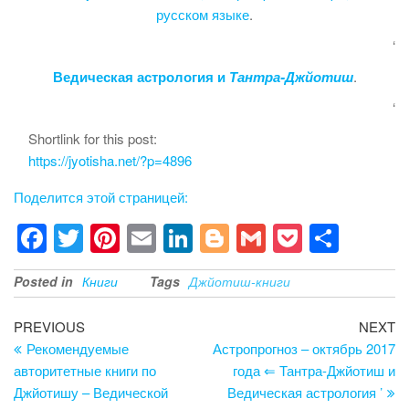
русском языке
.
‘
Ведическая астрология и
Тантра-Джйотиш
.
‘
Shortlink for this post:
https://jyotisha.net/?p=4896
Поделится этой страницей:
F
T
Pi
E
Li
Bl
G
P
S
a
wi
nt
m
n
o
m
o
h
Posted in
Книги
Tags
Джйотиш-книги
c
tt
er
ail
k
g
ail
ck
ar
e
er
e
e
g
et
e
Post
Previous
Ne
PREVIOUS
NEXT
b
st
dI
er
Post
Po
Рекомендуемые
Астропрогноз – октябрь 2017
navigation
авторитетные книги по
года ⇐ Тантра-Джйотиш и
o
n
Джйотишу – Ведической
Ведическая астрология ’