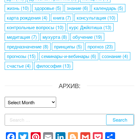
жизнь
(10)
здоровье
(5)
знание
(6)
календарь
(5)
карта рождения
(4)
книга
(7)
консультация
(10)
контрольные вопросы
(10)
курс Джйотиша
(13)
медитация
(7)
мухурта
(8)
обучение
(19)
предназначение
(8)
принципы
(5)
прогноз
(23)
прогнозы
(15)
семинары-и-вебинары
(6)
сознание
(4)
счастье
(4)
философия
(13)
АРХИВ:
Архив:
Search
for:
F
T
Pi
E
Li
Bl
G
P
S