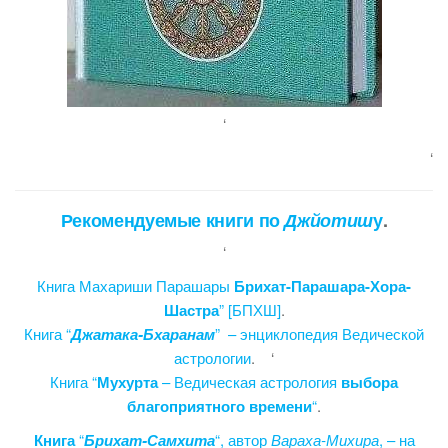
‘
‘
Рекомендуемые
книги по
Джйотиш
у
.
‘
Книга Махариши Парашары
Брихат-Парашара-Хора-
Шастра
” [БПХШ]
.
Книга “
Джатака-Бхаранам
” – энциклопедия Ведической
астрологии
. ‘
Книга “
Мухурта
– Ведическая астрология
выбора
благоприятного времени
“
.
Книга
“
Брихат-Самхита
“, автор
Вараха-Михира
, – на