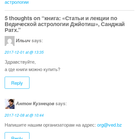
o
астрологии
k
5 thoughts on “книга: «Статьи и лекции по
Ведической астрологии Джйотиш», Санджай
Ратх.”
Ильич
says:
2017-12-01 at @ 13:35
Здравствуйте,
а где книги можно купить?
Reply
Антон Кузнецов
says:
2017-12-08 at @ 10:44
Напишите нашим организаторам на адрес:
org@ved.bz
Reply