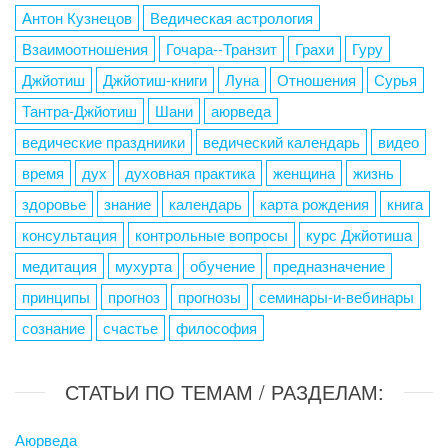
Антон Кузнецов
Ведическая астрология
Взаимоотношения
Гочара--Транзит
Грахи
Гуру
Джйотиш
Джйотиш-книги
Луна
Отношения
Сурья
Тантра-Джйотиш
Шани
аюрведа
ведические праздниики
ведический календарь
видео
время
дух
духовная практика
женщина
жизнь
здоровье
знание
календарь
карта рождения
книга
консультация
контрольные вопросы
курс Джйотиша
медитация
мухурта
обучение
предназначение
принципы
прогноз
прогнозы
семинары-и-вебинары
сознание
счастье
философия
СТАТЬИ ПО ТЕМАМ / РАЗДЕЛАМ:
Аюрведа