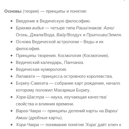
‘
Основы
(теория) — принципы и понятия:
Введение в Ведическую философию.
Брахма-видья
— четыре типа
Раши
/знаков:
Агни
/
Огонь,
Джала
/Вода,
Вайу
/Воздух и
Притхиви
/Земля.
Основа Ведической астрологии – Веды и их
философия.
Принципы творения. Космология (Космогония).
Ведический календарь,
Панчанга
.
Ведическая нумерология.
Лилавати — принцесса островного королевства.
Бхригу-Самхита — собрание карт рождения, начало
которому положил Махариши Бхригу.
Хора-Шастра
— наука, изучающая качества/
свойства и влияния времени.
Варга-Чакра
— принципы делений карты на
Варги
/
Амши
(дробные карты).
Хора-Чакра
— понимание понятия
‘Хора
’ даёт ключ к