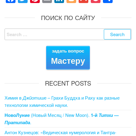
a
wi
nt
m
n
o
m
o
h
c
tt
er
ail
k
g
ail
ck
ar
ПОИСК ПО САЙТУ
e
er
e
e
g
et
e
Search
b
st
dI
er
for:
o
n
задать вопрос
o
Мастеру
k
RECENT POSTS
Химия в
Джйотиш
е – Грахи Буддха и Раху как разные
технологии химической науки.
НовоЛуние
(Новый Месяц / New Moon).
1-й
Титхи
—
Пратипада
.
Антон Кузнецов: «Ведическая нумерология и Тантра-