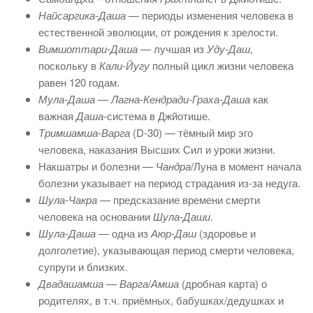
Найсаргика-Даша
— периоды изменения человека в
естественной эволюции, от рождения к зрелости.
Вимшоттари-Даша
— лучшая из
Уду-Даш
,
поскольку в
Кали-Йугу
полный цикл жизни человека
равен 120 годам.
Мула-Даша
—
Лагна-Кендради-Граха-Даша
как
важная
Даша
-система в Джйотише.
Тримшамша-Варга
(D-30) — тёмный мир эго
человека, наказания Высших Сил и уроки жизни.
Накшатры и болезни —
Чандра
/Луна в момент начала
болезни указывает на период страдания из-за недуга.
Шула-Чакра
— предсказание времени смерти
человека на основании
Шула-Даши
.
Шула-Даша
— одна из
Аюр-Даш
(здоровье и
долголетие), указывающая период смерти человека,
супруги и близких.
Двадашамша
—
Варга
/
Амша
(дробная карта) о
родителях, в т.ч. приёмных, бабушках/дедушках и