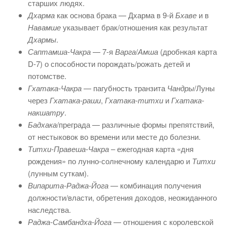
старших людях.
Дхарма
как основа брака — Дхарма в 9-й
Бхаве
и в
Навамше
указывает брак/отношения как результат
Дхармы
.
Саптамша-Чакра
— 7-я
Варга
/
Амша
(дробнкая карта
D-7) о способности порождать/рожать детей и
потомстве.
Гхатака-Чакра
— пагубность транзита
Чандры
/Луны
через
Гхатака-раши
,
Гхатака-титхи
и
Гхатака-
накшатру
.
Бадхака
/преграда — различные формы препятствий,
от нестыковок во времени или месте до болезни.
Титхи-Правеша-Чакра
– ежегодная карта «дня
рождения» по лунно-солнечному календарю и
Титхи
(лунным суткам).
Випарита-Раджа-Йога
— комбинация получения
должности/власти, обретения доходов, неожиданного
наследства.
Раджа-Самбандха-Йога
— отношения с королевской