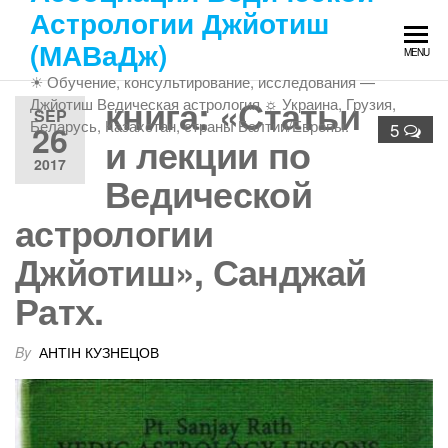
Skip
Астрологии Джйотиш
to
(МАВаДж)
MENU
the
☀ Обучение, консультирование, исследования —
content
книга: «Статьи
Джйотиш Ведическая астрология ☼ Украина, Грузия,
SEP
Беларусь, Казахстан, страны Балтии/Европы.
26
5
и лекции по
2017
Ведической
астрологии
Джйотиш», Санджай
Ратх.
By
АНТІН КУЗНЕЦОВ