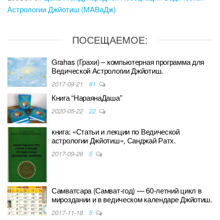
Астрологии Джйотиш (МАВаДж)
ПОСЕЩАЕМОЕ:
Grahas (Грахи) – компьютерная программа для
Ведической Астрологии Джйотиш.
2017-09-21
81
Книга “НараянаДаша”
2020-05-22
22
книга: «Статьи и лекции по Ведической
астрологии Джйотиш», Санджай Ратх.
2017-09-26
5
Самватсара (Самват-год) — 60-летний цикл в
мироздании и в ведическом календаре Джйотиш.
2017-11-18
5