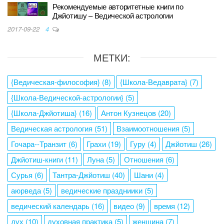
Рекомендуемые авторитетные книги по
Джйотишу – Ведической астрологии
2017-09-22
4
МЕТКИ:
{Ведическая-философия}
(8)
{Школа-Ведаврата}
(7)
{Школа-Ведической-астрологии}
(5)
{Школа-Джйотиша}
(16)
Антон Кузнецов
(20)
Ведическая астрология
(51)
Взаимоотношения
(5)
Гочара--Транзит
(6)
Грахи
(19)
Гуру
(4)
Джйотиш
(26)
Джйотиш-книги
(11)
Луна
(5)
Отношения
(6)
Сурья
(6)
Тантра-Джйотиш
(40)
Шани
(4)
аюрведа
(5)
ведические праздниики
(5)
ведический календарь
(16)
видео
(9)
время
(12)
дух
(10)
духовная практика
(5)
женщина
(7)