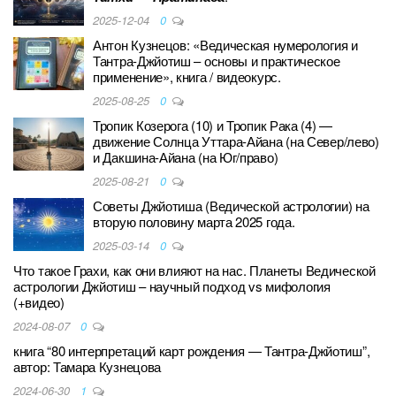
2025-12-04
0
Антон Кузнецов: «Ведическая нумерология и
Тантра-Джйотиш – основы и практическое
применение», книга / видеокурс.
2025-08-25
0
Тропик Козерога (10) и Тропик Рака (4) —
движение Солнца Уттара-Айана (на Север/лево)
и Дакшина-Айана (на Юг/право)
2025-08-21
0
Советы Джйотиша (Ведической астрологии) на
вторую половину марта 2025 года.
2025-03-14
0
Что такое Грахи, как они влияют на нас. Планеты Ведической
астрологии Джйотиш – научный подход vs мифология
(+видео)
2024-08-07
0
книга “80 интерпретаций карт рождения — Тантра-Джйотиш”,
автор: Тамара Кузнецова
2024-06-30
1