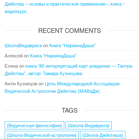
Джйотиш – основы и практическое применение», книга /
видеокурс.
RECENT COMMENTS
ШколаВедаврата
on
Книга “НараянаДаша”
Алексей
on
Книга “НараянаДаша”
Елена
on
книга “80 интерпретаций карт рождения — Тантра-
Джйотиш”, автор: Тамара Кузнецова
Антін Кузнецов
on
Цель Международной Ассоциации
Ведической Астрологии Джйотиш (МАВаДж)
TAGS
{Ведическая-философия}
{Школа-Ведаврата}
{Школа-Ведической-астрологии}
{Школа-Джйотиша}