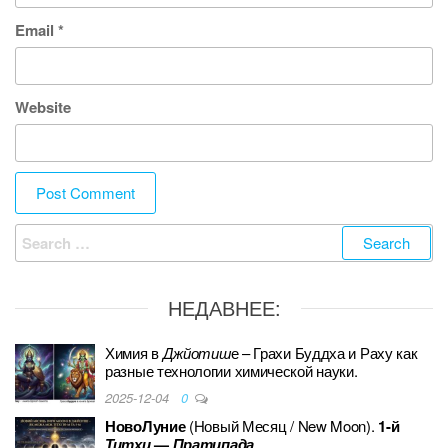
Email
*
Website
Search
for:
НЕДАВНЕЕ:
Химия в
Джйотиш
е – Грахи Буддха и Раху как
разные технологии химической науки.
2025-12-04
0
НовоЛуние
(Новый Месяц / New Moon).
1-й
Титхи
—
Пратипада
.