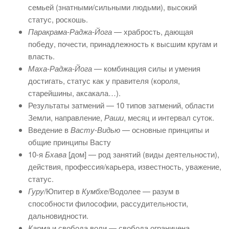
семьей (знатными/сильными людьми), высокий
статус, роскошь.
Паракрама-Раджа-Йога
— храбрость, дающая
победу, почести, принадлежность к высшим кругам и
власть.
Маха-Раджа-Йога
— комбинация силы и умения
достигать, статус как у правителя (короля,
старейшины, аксакала…).
Результаты затмений — 10 типов затмений, области
Земли, направление,
Раши
, месяц и интервал суток.
Введение в
Васту-Видью
— основные принципы и
общие принципы Васту
10-я
Бхава
[дом] — род занятий (виды деятельности),
действия, профессия/карьера, известность, уважение,
статус.
Гуру
/Юпитер в
Кумбхе
/Водолее — разум в
способности философии, рассудительности,
дальновидности.
Карма
и свобода воли — свобода ограничена