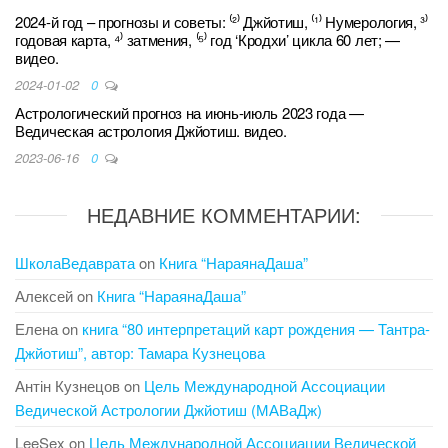
2024-й год – прогнозы и советы: ⁽²⁾ Джйотиш, ⁽¹⁾ Нумерология, ³⁾
годовая карта, ⁴⁾ затмения, ⁽⁵⁾ год ‘Кродхи’ цикла 60 лет; —
видео.
2024-01-02
0
Астрологический прогноз на июнь-июль 2023 года —
Ведическая астрология Джйотиш. видео.
2023-06-16
0
НЕДАВНИЕ КОММЕНТАРИИ:
ШколаВедаврата
on
Книга “НараянаДаша”
Алексей
on
Книга “НараянаДаша”
Елена
on
книга “80 интерпретаций карт рождения — Тантра-
Джйотиш”, автор: Тамара Кузнецова
Антін Кузнецов
on
Цель Международной Ассоциации
Ведической Астрологии Джйотиш (МАВаДж)
LeeSex
on
Цель Международной Ассоциации Ведической