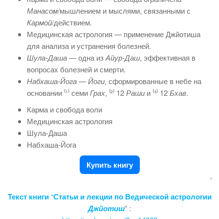
Манасом
/мышлением и мыслями, связанными с
Кармой
/действием.
Медицинская астрология — применение Джйотиша
для анализа и устранения болезней.
Шула-Даша
— одна из
Айур-Даш
, эффективная в
вопросах болезней и смерти.
Набхаша-Йога
—
Йоги
, сформированные в небе на
основании ⁽¹⁾ семи
Грах
, ⁽²⁾ 12
Раши
и ⁽³⁾ 12
Бхав
.
Карма и свобода воли
Медицинская астрология
Шула-Даша
Набхаша-Йога
Купить книгу
‘
Текст книги
“
Статьи и лекции по
Ведической астрологии
Джйотиш
” :