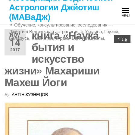
Skip
Астрологии Джйотиш
to
(МАВаДж)
MENU
the
☀ Обучение, консультирование, исследования —
content
книга «Наука
Джйотиш Ведическая астрология ☼ Украина, Грузия,
NOV
Беларусь, Казахстан, страны Балтии/Европы.
14
1
бытия и
2017
искусство
жизни» Махариши
Махеш Йоги
By
АНТІН КУЗНЕЦОВ