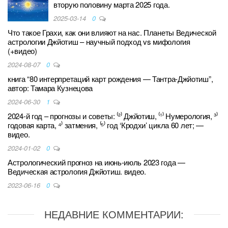
вторую половину марта 2025 года.
2025-03-14
0
Что такое Грахи, как они влияют на нас. Планеты Ведической
астрологии Джйотиш – научный подход vs мифология
(+видео)
2024-08-07
0
книга “80 интерпретаций карт рождения — Тантра-Джйотиш”,
автор: Тамара Кузнецова
2024-06-30
1
2024-й год – прогнозы и советы: ⁽²⁾ Джйотиш, ⁽¹⁾ Нумерология, ³⁾
годовая карта, ⁴⁾ затмения, ⁽⁵⁾ год ‘Кродхи’ цикла 60 лет; —
видео.
2024-01-02
0
Астрологический прогноз на июнь-июль 2023 года —
Ведическая астрология Джйотиш. видео.
2023-06-16
0
НЕДАВНИЕ КОММЕНТАРИИ: