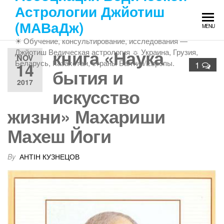
Skip
Астрологии Джйотиш
to
(МАВаДж)
MENU
the
☀ Обучение, консультирование, исследования —
content
книга «Наука
Джйотиш Ведическая астрология ☼ Украина, Грузия,
NOV
Беларусь, Казахстан, страны Балтии/Европы.
14
1
бытия и
2017
искусство
жизни» Махариши
Махеш Йоги
By
АНТІН КУЗНЕЦОВ