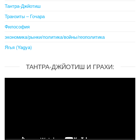
Тантра-Джйотиш
Транзиты – Гочара
Философия
экономика/рынки/политика/войны/геополитика
Ягья (Yagya)
ТАНТРА-ДЖЙОТИШ И ГРАХИ:
Video
Player