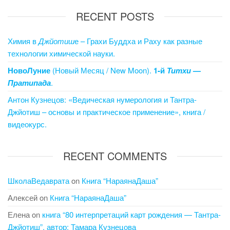
RECENT POSTS
Химия в
Джйотиш
е – Грахи Буддха и Раху как разные
технологии химической науки.
НовоЛуние
(Новый Месяц / New Moon).
1-й
Титхи
—
Пратипада
.
Антон Кузнецов: «Ведическая нумерология и Тантра-
Джйотиш – основы и практическое применение», книга /
видеокурс.
RECENT COMMENTS
ШколаВедаврата
on
Книга “НараянаДаша”
Алексей
on
Книга “НараянаДаша”
Елена
on
книга “80 интерпретаций карт рождения — Тантра-
Джйотиш”, автор: Тамара Кузнецова