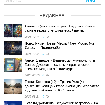
for:
НЕДАВНЕЕ:
Химия в
Джйотиш
е – Грахи Буддха и Раху как
разные технологии химической науки.
2025-12-04
0
НовоЛуние
(Новый Месяц / New Moon).
1-й
Титхи
—
Пратипада
.
2025-12-04
0
Антон Кузнецов: «Ведическая нумерология и
Тантра-Джйотиш – основы и практическое
применение», книга / видеокурс.
2025-08-25
0
Тропик Козерога (10) и Тропик Рака (4) —
движение Солнца Уттара-Айана (на Север/лево)
и Дакшина-Айана (на Юг/право)
2025-08-21
0
Советы Джйотиша (Ведической астрологии) на