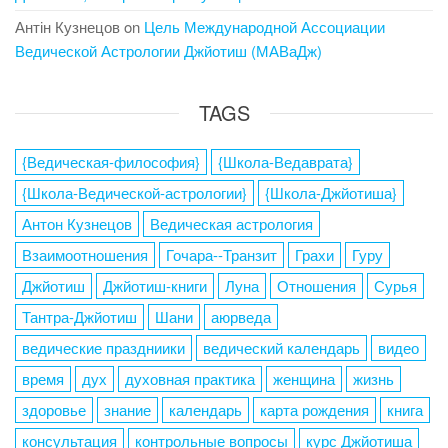
Антін Кузнецов
on
Цель Международной Ассоциации
Ведической Астрологии Джйотиш (МАВаДж)
TAGS
{Ведическая-философия}
{Школа-Ведаврата}
{Школа-Ведической-астрологии}
{Школа-Джйотиша}
Антон Кузнецов
Ведическая астрология
Взаимоотношения
Гочара--Транзит
Грахи
Гуру
Джйотиш
Джйотиш-книги
Луна
Отношения
Сурья
Тантра-Джйотиш
Шани
аюрведа
ведические праздниики
ведический календарь
видео
время
дух
духовная практика
женщина
жизнь
здоровье
знание
календарь
карта рождения
книга
консультация
контрольные вопросы
курс Джйотиша