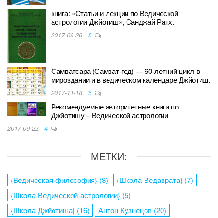
книга: «Статьи и лекции по Ведической
астрологии Джйотиш», Санджай Ратх.
2017-09-26
5
Самватсара (Самват-год) — 60-летний цикл в
мироздании и в ведическом календаре Джйотиш.
2017-11-18
5
Рекомендуемые авторитетные книги по
Джйотишу – Ведической астрологии
2017-09-22
4
МЕТКИ:
{Ведическая-философия}
(8)
{Школа-Ведаврата}
(7)
{Школа-Ведической-астрологии}
(5)
{Школа-Джйотиша}
(16)
Антон Кузнецов
(20)