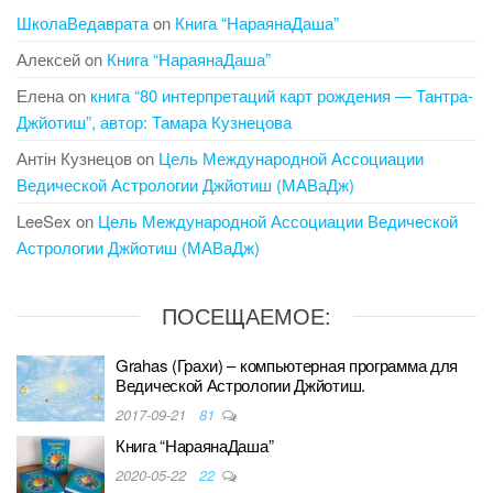
ШколаВедаврата
on
Книга “НараянаДаша”
Алексей
on
Книга “НараянаДаша”
Елена
on
книга “80 интерпретаций карт рождения — Тантра-
Джйотиш”, автор: Тамара Кузнецова
Антін Кузнецов
on
Цель Международной Ассоциации
Ведической Астрологии Джйотиш (МАВаДж)
LeeSex
on
Цель Международной Ассоциации Ведической
Астрологии Джйотиш (МАВаДж)
ПОСЕЩАЕМОЕ:
Grahas (Грахи) – компьютерная программа для
Ведической Астрологии Джйотиш.
2017-09-21
81
Книга “НараянаДаша”
2020-05-22
22