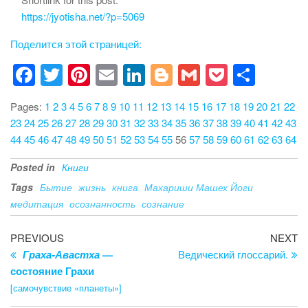
https://jyotisha.net/?p=5069
Поделится этой страницей:
F
T
Pi
E
Li
Bl
G
P
S
a
wi
nt
m
n
o
m
o
h
Pages:
1
2
3
4
5
6
7
8
9
10
11
12
13
14
15
16
17
18
19
20
21
22
c
tt
er
ail
k
g
ail
ck
ar
23
24
25
26
27
28
29
30
31
32
33
34
35
36
37
38
39
40
41
42
43
e
er
e
e
g
et
e
44
45
46
47
48
49
50
51
52
53
54
55
56
57
58
59
60
61
62
63
64
b
st
dI
er
Posted in
Книги
o
n
Tags
Бытие
жизнь
книга
Махариши Машех Йоги
o
медитация
осознанность
сознание
k
Post
Previous
Ne
PREVIOUS
NEXT
Post
Po
Граха-Авастха
—
Ведический глоссарий.
navigation
состояние Грахи
[самочувствие «планеты»]