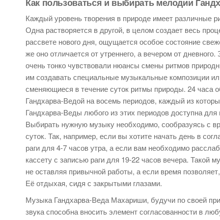
Как пользоваться и выбирать мелодии Ганд
Каждый уровень творения в природе имеет различные р
Одна растворяется в другой, в целом создает весь проце
рассвете нового дня, ощущается особое состояние свеж
же оно отличается от утреннего, а вечером от дневного
очень тонко чувствовали нюансы смены ритмов природн
им создавать специальные музыкальные композиции или
сменяющиеся в течение суток ритмы природы. 24 часа 
Гандхарва-Ведой на восемь периодов, каждый из которы
Гандхарва-Веды любого из этих периодов доступна для
Выбирать нужную музыку необходимо, сообразуясь с в
суток. Так, например, если вы хотите начать день в сог
раги для 4-7 часов утра, а если вам необходимо рассла
кассету с записью раги для 19-22 часов вечера. Такой 
не оставляя привычной работы, а если время позволяет
Её отдыхая, сидя с закрытыми глазами.
Музыка Гандхарва-Веда Махариши, будучи по своей при
звука способна вносить элемент согласованности в лю