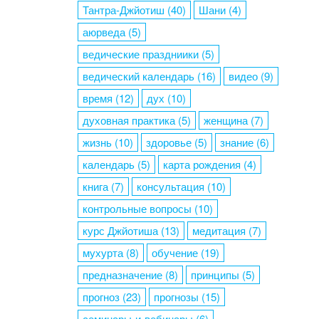
Тантра-Джйотиш
(40)
Шани
(4)
аюрведа
(5)
ведические праздниики
(5)
ведический календарь
(16)
видео
(9)
время
(12)
дух
(10)
духовная практика
(5)
женщина
(7)
жизнь
(10)
здоровье
(5)
знание
(6)
календарь
(5)
карта рождения
(4)
книга
(7)
консультация
(10)
контрольные вопросы
(10)
курс Джйотиша
(13)
медитация
(7)
мухурта
(8)
обучение
(19)
предназначение
(8)
принципы
(5)
прогноз
(23)
прогнозы
(15)
семинары-и-вебинары
(6)