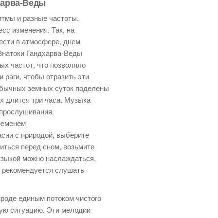
харва-Веды
итмы и разные частоты.
сс изменения. Так, на
ести в атмосфере, днем
. Знатоки Гандхарва-Веды
ых частот, что позволяло
 раги, чтобы отразить эти
обычных земных суток поделены
х длится три часа. Музыка
 прослушивания.
ременем
ласии с природой, выберите
биться перед сном, возьмите
музыкой можно наслаждаться,
, рекомендуется слушать
роде единым потоком чистого
бую ситуацию. Эти мелодии