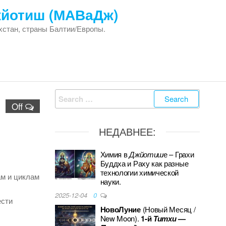
жйотиш (МАВаДж)
хстан, страны Балтии/Европы.
Search
Off
for:
НЕДАВНЕЕ:
Химия в
Джйотиш
е – Грахи
Буддха и Раху как разные
технологии химической
м и циклам
науки.
2025-12-04
0
ести
НовоЛуние
(Новый Месяц /
New Moon).
1-й
Титхи
—