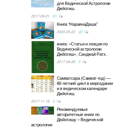
для Ведической Астрологии
Джйотиш.
2017-09-21
81
Книга “НараянаДаша”
2020-05-22
22
книга: «Статьи и лекции по
Ведической астрологии
Джйотиш», Санджай Ратх.
2017-09-26
5
Самватсара (Самват-год) —
60-летний цикл в мироздании
и в ведическом календаре
Джйотиш.
2017-11-18
5
Рекомендуемые
авторитетные книги по
Джйотишу – Ведической
астрологии