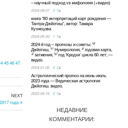
– научный подход vs мифология (+видео)
2024-08-07
0
книга “80 интерпретаций карт рождения —
Тантра-Джйотиш”, автор: Тамара
Кузнецова
2024-06-30
1
2024-й год – прогнозы и советы: ⁽²⁾
Джйотиш, ⁽¹⁾ Нумерология, ³⁾ годовая карта,
⁴⁾ затмения, ⁽⁵⁾ год ‘Кродхи’ цикла 60 лет; —
видео.
44
45
46
47
2024-01-02
0
Астрологический прогноз на июнь-июль
2023 года — Ведическая астрология
Джйотиш. видео.
2023-06-16
0
Next
NEXT
Post
2017 года
НЕДАВНИЕ
КОММЕНТАРИИ: