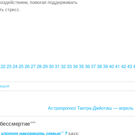
здействием, помогая поддерживать
ть стресс.
22
23
24
25
26
27
28
29
30
31
32
33
34
35
36
37
38
39
40
41
42
43
ация
Астропрогноз Тантра-Джйотиш — апрель 
 бессмертие””
ез хлопот накормить семью” ?
says: