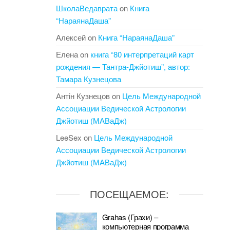
ШколаВедаврата
on
Книга
“НараянаДаша”
Алексей
on
Книга “НараянаДаша”
Елена
on
книга “80 интерпретаций карт
рождения — Тантра-Джйотиш”, автор:
Тамара Кузнецова
Антін Кузнецов
on
Цель Международной
Ассоциации Ведической Астрологии
Джйотиш (МАВаДж)
LeeSex
on
Цель Международной
Ассоциации Ведической Астрологии
Джйотиш (МАВаДж)
ПОСЕЩАЕМОЕ:
Grahas (Грахи) –
компьютерная программа