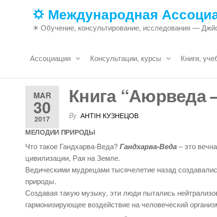
Skip
🌣 Международная Ассоци
to
☀ Обучение, консультирование, исследования — Джйо
the
content
Ассоциация
Консультации, курсы
Книги, уче
Книга “Аюрведа –
MAR
30
By
АНТІН КУЗНЕЦОВ
2017
МЕЛОДИИ ПРИРОДЫ
Что такое Гандхарва-Веда?
Гандхарва-Веда
– это вечн
цивилизации, Рая на Земле.
Ведическими мудрецами тысячелетие назад создавалис
природы.
Создавая такую музыку, эти люди пытались нейтрализо
гармонизирующее воздействие на человеческий организ