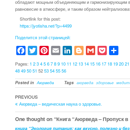
обладают мощным объединяющим и гармонизирующим во
равновесие в атмосфере, и таким образом нейтрализова
Shortlink for this post:
https://jyotisha.net/?p=4499
Поделится этой страницей:
F
T
Pi
E
Li
Bl
G
P
S
a
wi
nt
m
n
o
m
o
h
Pages:
1
2
3
4
5
6
7
8
9
10
11
12
13
14
15
16
17
18
19
20
21
c
tt
er
ail
k
g
ail
ck
ar
48
49
50
51
52
53
54
55
56
e
er
e
e
g
et
e
Posted in
Аюрведа
Tags
аюрведа
здоровье
медит
b
st
dI
er
o
n
Post
Previous
PREVIOUS
o
Post
Аюрведа – ведическая наука о здоровье.
navigation
k
One thought on “Книга “Аюрведа – Пропуск в
книга “Экология питания: как вкусно, полезно и б