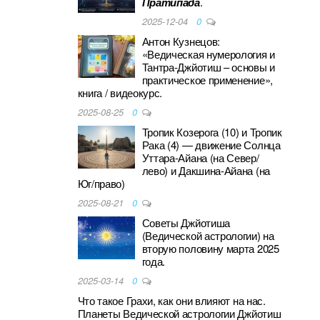
Пратипада
.
2025-12-04
0
Антон Кузнецов:
«Ведическая нумерология и
Тантра-Джйотиш – основы и
практическое применение»,
книга / видеокурс.
2025-08-25
0
Тропик Козерога (10) и Тропик
Рака (4) — движение Солнца
Уттара-Айана (на Север/
лево) и Дакшина-Айана (на
Юг/право)
2025-08-21
0
Советы Джйотиша
(Ведической астрологии) на
вторую половину марта 2025
года.
2025-03-14
0
Что такое Грахи, как они влияют на нас.
Планеты Ведической астрологии Джйотиш