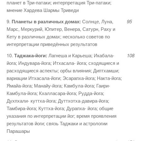
планет в Три-патаки; интерпретация Три-патаки;
мнение Хардева Шармы Триведи
9.
Планеты в различных домах:
Солнце, Луна,
95
Марс, Меркурий, Юпитер, Венера, Сатурн, Раху и
Кету в различных домах; несколько советов по
интерпретации приведённых результатов
10.
Таджака-йоги:
Лагнеша и Карьеша; Икабала-
108
йога; Индувара-йога; Итхасала- йога; сходящиеся и
расходящиеся аспекты; орбы влияния; Диптхамши;
вариации Итхасала-йоги; Эсарапха-йога; Накта-йога;
Ямайа-йога; Манайу-йога; Камбула-йога; Гаири-
Камбула-йога; Кхалласара-йога; Рудда-йога;
Духпхали- куттха-йога; Дуттхотха-давира-йога;
Тамбира-йога; Куттха-йога; Дурапха- йога; общие
указа­ния по интерпретации йог; время проявле­ния
результатов йоги; связь Таджаки и астрологии
Парашары