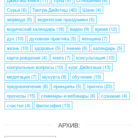
Джйотиш-книги
(11)
Луна
(5)
Отношения
(6)
Сурья
(6)
Тантра-Джйотиш
(40)
Шани
(4)
аюрведа
(5)
ведические праздниики
(5)
ведический календарь
(16)
видео
(9)
время
(12)
дух
(10)
духовная практика
(5)
женщина
(7)
жизнь
(10)
здоровье
(5)
знание
(6)
календарь
(5)
карта рождения
(4)
книга
(7)
консультация
(10)
контрольные вопросы
(10)
курс Джйотиша
(13)
медитация
(7)
мухурта
(8)
обучение
(19)
предназначение
(8)
принципы
(5)
прогноз
(23)
прогнозы
(15)
семинары-и-вебинары
(6)
сознание
(4)
счастье
(4)
философия
(13)
АРХИВ: