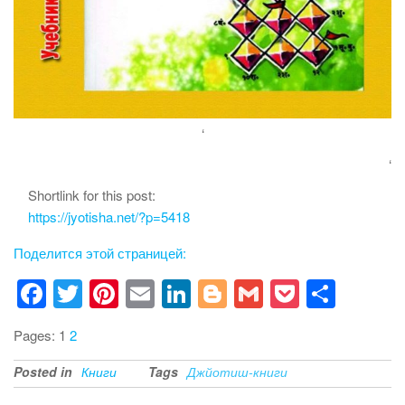
‘
‘
Shortlink for this post:
https://jyotisha.net/?p=5418
Поделится этой страницей:
F
T
Pi
E
Li
Bl
G
P
S
a
wi
nt
m
n
o
m
o
h
Pages:
1
2
c
tt
er
ail
k
g
ail
ck
ar
e
er
e
e
g
et
e
Posted in
Книги
Tags
Джйотиш-книги