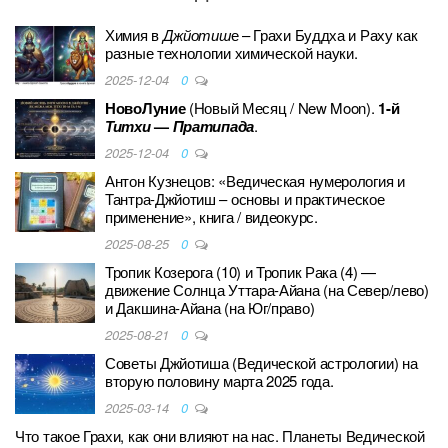
Химия в
Джйотиш
е – Грахи Буддха и Раху как
разные технологии химической науки.
2025-12-04
0
НовоЛуние
(Новый Месяц / New Moon).
1-й
Титхи
—
Пратипада
.
2025-12-04
0
Антон Кузнецов: «Ведическая нумерология и
Тантра-Джйотиш – основы и практическое
применение», книга / видеокурс.
2025-08-25
0
Тропик Козерога (10) и Тропик Рака (4) —
движение Солнца Уттара-Айана (на Север/лево)
и Дакшина-Айана (на Юг/право)
2025-08-21
0
Советы Джйотиша (Ведической астрологии) на
вторую половину марта 2025 года.
2025-03-14
0
Что такое Грахи, как они влияют на нас. Планеты Ведической