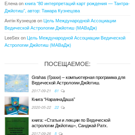
Елена
on
книга “80 интерпретаций карт рождения — Тантра-
Джйотиш”, автор: Тамара Кузнецова
Антін Кузнецов
on
Цель Международной Ассоциации
Ведической Астрологии Джйотиш (МАВаДж)
LeeSex
on
Цель Международной Ассоциации Ведической
Астрологии Джйотиш (МАВаДж)
ПОСЕЩАЕМОЕ:
Grahas (Грахи) – компьютерная программа для
Ведической Астрологии Джйотиш.
2017-09-21
81
Книга “НараянаДаша”
2020-05-22
22
книга: «Статьи и лекции по Ведической
астрологии Джйотиш», Санджай Ратх.
2017-09-26
5