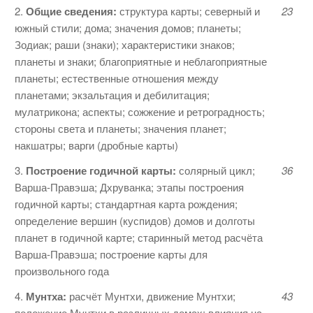
2.
Общие сведения:
структура карты; северный и
23
южный стили; дома; значения домов; планеты;
Зодиак; раши (знаки); характеристики знаков;
планеты и знаки; благоприятные и неблагоприятные
пла­неты; естественные отношения между
планетами; экзальтация и дебилитация;
мулатрикона; аспекты; сожжение и ретро­градность;
стороны света и планеты; значения планет;
накшатры; варги (дробные карты)
3.
Построение годичной карты:
соляр­ный цикл;
36
Варша-Правэша; Дхру­ванка; этапы построения
годичной карты; стан­дартная карта рождения;
определение вершин (куспидов) домов и долготы
планет в годичной карте; старинный метод расчёта
Варша-Правэша; построе­ние карты для
произвольного года
4.
Мунтха:
расчёт Мунтхи, движение Мунтхи;
43
положение Мунтхи в различных домах; влияния на