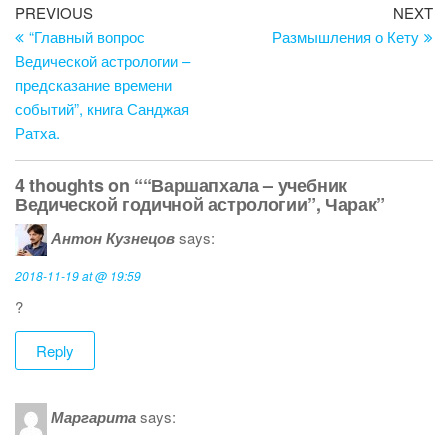
b
st
dI
er
Post
Previous
Ne
PREVIOUS
NEXT
o
n
Post
Po
“Главный вопрос
Размышления о Кету
navigation
o
Ведической астрологии –
предсказание времени
k
событий”, книга Санджая
Ратха.
4 thoughts on ““Варшапхала – учебник
Ведической годичной астрологии”, Чарак”
Антон Кузнецов
says:
2018-11-19 at @ 19:59
?
Reply
Маргарита
says: