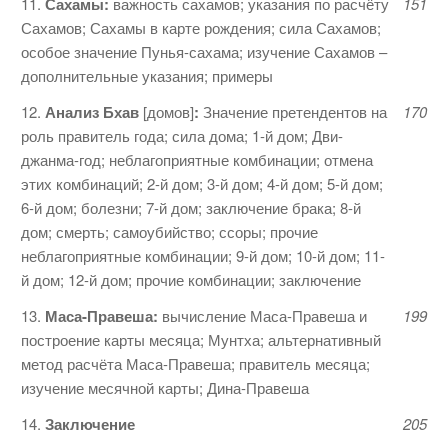
11.
Сахамы:
важность сахамов; указания по расчёту
151
Сахамов; Сахамы в карте рож­дения; сила Сахамов;
особое значение Пунья-сахама; изучение Сахамов –
дополнительные указания; примеры
12.
Анализ
Бхав
[домов]
:
Значение претенден­тов на
170
роль правитель года; сила дома; 1-й дом; Дви-
джанма-год; неблаго­приятные комбинации; отмена
этих комбинаций; 2-й дом; 3-й дом; 4-й дом; 5-й дом;
6-й дом; болезни; 7-й дом; заключение брака; 8-й
дом; смерть; самоубийство; ссоры; прочие
неблагоприятные комбина­ции; 9-й дом; 10-й дом; 11-
й дом; 12-й дом; прочие комбинации; заключение
13.
Маса-Правеша:
вычисление Маса-Правеша и
199
построение карты месяца; Мунтха; альтернативный
метод расчёта Маса-Правеша; правитель месяца;
изучение месячной карты; Дина-Правеша
14.
Заключение
205