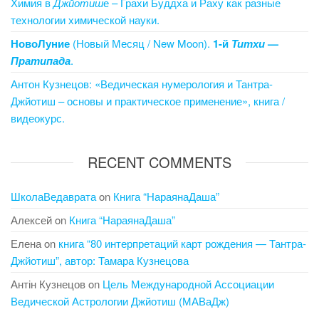
Химия в
Джйотиш
е – Грахи Буддха и Раху как разные
технологии химической науки.
НовоЛуние
(Новый Месяц / New Moon).
1-й
Титхи
—
Пратипада
.
Антон Кузнецов: «Ведическая нумерология и Тантра-
Джйотиш – основы и практическое применение», книга /
видеокурс.
RECENT COMMENTS
ШколаВедаврата
on
Книга “НараянаДаша”
Алексей
on
Книга “НараянаДаша”
Елена
on
книга “80 интерпретаций карт рождения — Тантра-
Джйотиш”, автор: Тамара Кузнецова
Антін Кузнецов
on
Цель Международной Ассоциации
Ведической Астрологии Джйотиш (МАВаДж)