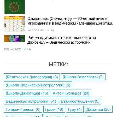
Самватсара (Самват-год) — 60-летний цикл в
мироздании и в ведическом календаре Джйотиш.
2017-11-18
5
Рекомендуемые авторитетные книги по
Джйотишу – Ведической астрологии
2017-09-22
4
МЕТКИ:
{Ведическая-философия}
(8)
{Школа-Ведаврата}
(7)
{Школа-Ведической-астрологии}
(5)
{Школа-Джйотиша}
(16)
Антон Кузнецов
(20)
Ведическая астрология
(51)
Взаимоотношения
(5)
Гочара--Транзит
(6)
Грахи
(19)
Гуру
(4)
Джйотиш
(26)