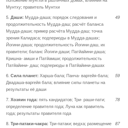
Мунтху; правитель Мунтхи
5.
Даши:
Мудда-даша; порядок следова­ния и
49
продолжительность Мудда-даш; рас­чёт баланса
Мудда-даши; пример рас­чёта Мудда-даш; точка
зрения Калидаса; подпериоды в Мудда-дашах;
Йогини-даша; продолжительность Йогини-даш, их
правители; баланс Йогиги-даши; Патйайини-даша;
Кришна- амши и Патйамши; продолжительность
Патйайини- даш; подпериоды в Патйайини-дашах
6.
Сила планет:
Харша-бала; Панча- варгейя-бала;
59
Двадаша-варгейя бала; влия­ние силы планеты на
результаты её даши
7.
Хозяин года:
пять кандидатов; Три- раши-пати;
78
определение правителя года; Луна как правитель
года; результаты прави­теля года
8.
Три-патаки-чакра:
Три-патаки; ведха; размещение
87