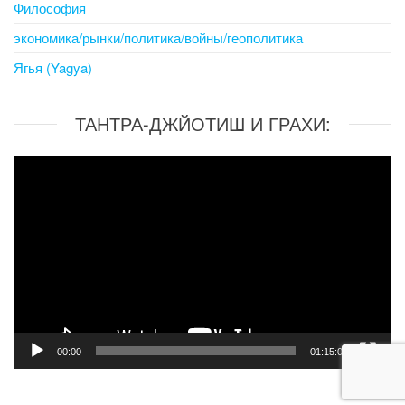
Философия
экономика/рынки/политика/войны/геополитика
Ягья (Yagya)
ТАНТРА-ДЖЙОТИШ И ГРАХИ:
Video
Player
00:00
01:15:06