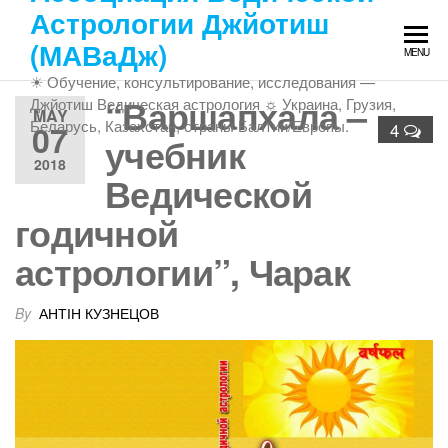
Skip
Астрологии Джйотиш
to
(МАВаДж)
MENU
the
☀ Обучение, консультирование, исследования —
content
“Варшапхала –
Джйотиш Ведическая астрология ☼ Украина, Грузия,
MAY
Беларусь, Казахстан, страны Балтии/Европы.
07
4
учебник
2018
Ведической
годичной
астрологии”, Чарак
By
АНТІН КУЗНЕЦОВ