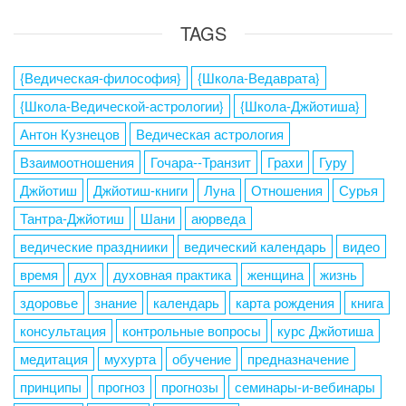
TAGS
{Ведическая-философия}
{Школа-Ведаврата}
{Школа-Ведической-астрологии}
{Школа-Джйотиша}
Антон Кузнецов
Ведическая астрология
Взаимоотношения
Гочара--Транзит
Грахи
Гуру
Джйотиш
Джйотиш-книги
Луна
Отношения
Сурья
Тантра-Джйотиш
Шани
аюрведа
ведические праздниики
ведический календарь
видео
время
дух
духовная практика
женщина
жизнь
здоровье
знание
календарь
карта рождения
книга
консультация
контрольные вопросы
курс Джйотиша
медитация
мухурта
обучение
предназначение
принципы
прогноз
прогнозы
семинары-и-вебинары