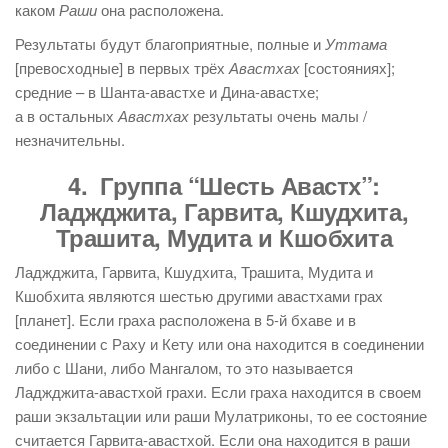
каком
Раши
она расположена.
Результаты будут благоприятные, полные и
Уттама
[превосходные] в первых трёх
Авастхах
[состояниях];
средние – в Шанта-авастхе и Дина-авастхе;
а в остальных
Авастхах
результаты очень малы /
незначительны.
4. Группа “Шесть Авастх”:
Ладжджита, Гарвита, Кшудхита,
Трашита, Мудита и Кшобхита
Ладжджита, Гарвита, Кшудхита, Трашита, Мудита и
Кшобхита являются шестью другими авастхами грах
[планет]. Если граха расположена в 5-й бхаве и в
соединении с Раху и Кету или она находится в соединении
либо с Шани, либо Мангалом, то это называется
Ладжджита-авастхой грахи. Если граха находится в своем
раши экзальтации или раши Мулатриконы, то ее состояние
считается Гарвита-авастхой. Если она находится в раши