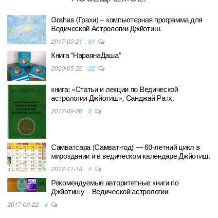
Grahas (Грахи) – компьютерная программа для
Ведической Астрологии Джйотиш.
2017-09-21
81
Книга “НараянаДаша”
2020-05-22
22
книга: «Статьи и лекции по Ведической
астрологии Джйотиш», Санджай Ратх.
2017-09-26
5
Самватсара (Самват-год) — 60-летний цикл в
мироздании и в ведическом календаре Джйотиш.
2017-11-18
5
Рекомендуемые авторитетные книги по
Джйотишу – Ведической астрологии
2017-09-22
4