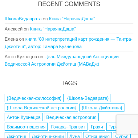
RECENT COMMENTS
ШколаВедаврата
on
Книга “НараянаДаша”
Алексей
on
Книга “НараянаДаша”
Елена
on
книга “80 интерпретаций карт рождения — Тантра-
Джйотиш”, автор: Тамара Кузнецова
Антін Кузнецов
on
Цель Международной Ассоциации
Ведической Астрологии Джйотиш (МАВаДж)
TAGS
{Ведическая-философия}
{Школа-Ведаврата}
{Школа-Ведической-астрологии}
{Школа-Джйотиша}
Антон Кузнецов
Ведическая астрология
Взаимоотношения
Гочара--Транзит
Грахи
Гуру
Джйотиш
Джйотиш-книги
Луна
Отношения
Сурья