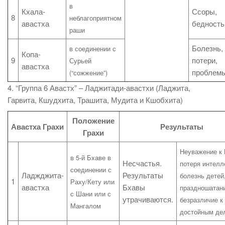
в
Кхала-
Ссоры,
8
неблагоприятном
авастха
бедность
раши
Болезнь,
в соединении с
Копа-
9
потери,
Сурьей
авастха
проблем
(“сожжение”)
4. “Группа 6 Авастх” – Ладжитади-авастхи (Ладжита,
Гарвита, Кшудхита, Трашита, Мудита и Кшобхита)
Положение
Авастха Грахи
Результаты
Грахи
Неуважение к 
в 5-й Бхаве в
Несчастья.
потеря интелл
соединении с
Ладжджита-
Результаты
болезнь детей
1
Раху/Кету или
авастха
Бхавы
праздношатан
с Шани или с
утрачиваются.
безразличие к
Мангалом
достойным де