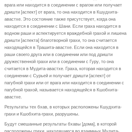
врага или находится в соединении с врагом или получает
дришти [аспект] от врага, то она находится в Кшудхита-
авастхе. Это состояние также присутствует, когда она
находится в соединении с Шани. Если граха находится в
водном раши и аспектируется враждебной грахой и лишена
дришти [аспекта] благотворной грахи, то она считается
находящейся в Трашита-авастхе. Если она находится в
раши своего друга или в соединении или под дришти
дружественной грахи или в соединении с Гуру, то она
считается в Мудита-авастхе. Граха, которая находится в
соединении с Сурьей и получает дришти [аспект] от
пагубной грахи или от врага или находится в соединении с
пагубной грахой, называется находящейся в Кшобхита-
авастхе.
Результаты тех бхав, в которых расположены Кшудхита-
грахи и Кшобхита-грахи, разрушены.
Будут смешанные результаты бхавы [дома], в которой
расположены грахи, находящиеся во взаимных Мудита-