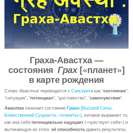
Граха-Авастха —
состояния
Грах
[«планет»]
в карте рождения
Слово ‘
Авастха
‘ переводится с
Санскрит
а как “
состояние
“,
“ситуация”, “
потенциал
“, “достоинство”, “
самочувствие
“.
Авастха
означает состояние
Грахи
[Высшей Силы,
Божественной Сущности, «планеты»]
, которое выражает то,
как она себя
потенциально ощущает
(«чувствует себя») и
вытекающую из этого
её способность
давать результаты.