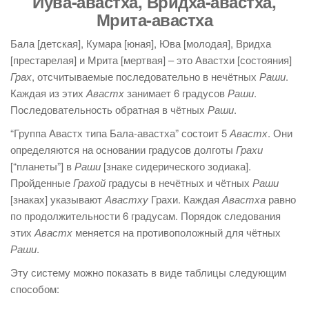
Йува-авастха, Вридха-авастха,
Мрита-авастха
Бала [детская], Кумара [юная], Юва [молодая], Вридха
[престарелая] и Мрита [мертвая] – это Авастхи [состояния]
Грах
, отсчитываемые последовательно в нечётных
Раши
.
Каждая из этих
Авастх
занимает 6 градусов
Раши
.
Последовательность обратная в чётных
Раши
.
“Группа Авастх типа Бала-авастха” состоит 5
Авастх
. Они
определяются на основании градусов долготы
Грахи
[“планеты”] в
Раши
[знаке сидерического зодиака].
Пройденные
Грахой
градусы в нечётных и чётных
Раши
[знаках] указывают
Авастху
Грахи. Каждая
Авастха
равно
по продолжительности 6 градусам. Порядок следования
этих
Авастх
меняется на противоположный для чётных
Раши
.
Эту систему можно показать в виде таблицы следующим
способом: