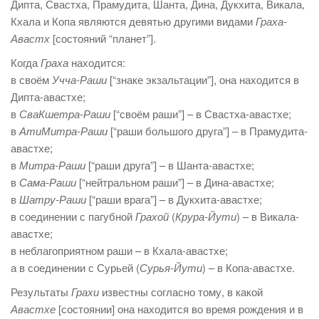
Дипта, Свастха, Прамудита, Шанта, Дина, Дукхита, Викала,
Кхала и Копа являются девятью другими видами
Граха-
Авастх
[состояний “планет”].
Когда
Граха
находится:
в своём
Учча-Раши
[“знаке экзальтации”], она находится в
Дипта-авастхе;
в
СваКшетра-Раши
[“своём раши”] – в Свастха-авастхе;
в
АтиМитра-Раши
[“раши большого друга”] – в Прамудита-
авастхе;
в
Митра-Раши
[“раши друга”] – в Шанта-авастхе;
в
Сама-Раши
[“нейтральном раши”] – в Дина-авастхе;
в
Шатру-Раши
[“раши врага”] – в Дукхита-авастхе;
в соединении с пагубной
Грахой
(
Крура-Йути
) – в Викала-
авастхе;
в неблагоприятном раши – в Кхала-авастхе;
а в соединении с Сурьей (
Сурья-Йути
) – в Копа-авастхе.
Результаты
Грахи
известны согласно тому, в какой
Авастхе
[состоянии] она находится во время рождения и в