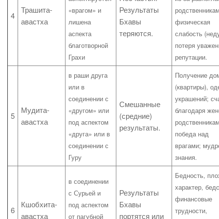
Трашита-
Результаты
«врагом» и
родственникам
4
авастха
Бхавы
лишена
физическая
теряются.
аспекта
слабость (неду
благотворной
потеря уважен
Грахи
репутации.
в раши друга
Получение до
или в
(квартиры), од
соединении с
украшений; сч
Смешанные
Мудита-
«другом» или
благодаря жен
5
(средние)
авастха
под аспектом
родственникам
результаты.
«друга» или в
победа над
соединении с
врагами; мудр
Гуру
знания.
Бедность, пло
в соединении
характер, бедс
Результаты
с Сурьей и
финансовые
Кшобхита-
Бхавы
под аспектом
6
трудности,
авастха
портятся или
от пагубной