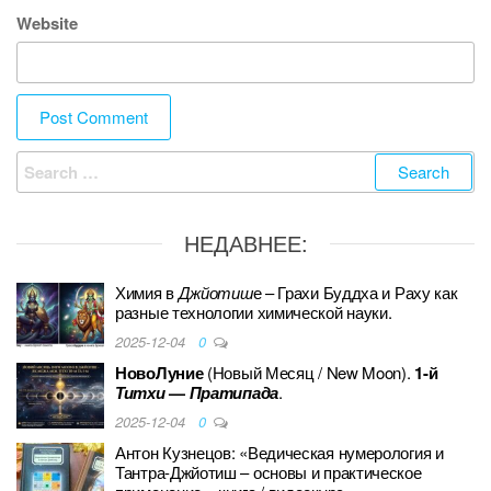
Website
Search
for:
НЕДАВНЕЕ:
Химия в
Джйотиш
е – Грахи Буддха и Раху как
разные технологии химической науки.
2025-12-04
0
НовоЛуние
(Новый Месяц / New Moon).
1-й
Титхи
—
Пратипада
.
2025-12-04
0
Антон Кузнецов: «Ведическая нумерология и
Тантра-Джйотиш – основы и практическое