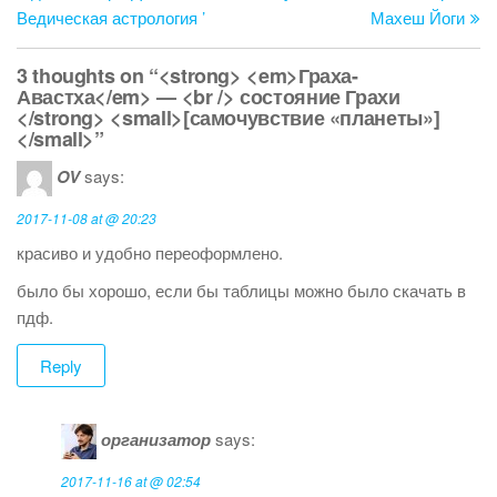
o
Ведическая астрология ’
Махеш Йоги
k
3 thoughts on “<strong> <em>Граха-
Авастха</em> — <br /> состояние Грахи
</strong> <small>[самочувствие «планеты»]
</small>”
OV
says:
2017-11-08 at @ 20:23
красиво и удобно переоформлено.
было бы хорошо, если бы таблицы можно было скачать в
пдф.
Reply
организатор
says:
2017-11-16 at @ 02:54