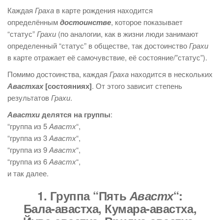
Каждая
Граха
в карте рождения находится
определённым
достоинстве
, которое показывает
“статус”
Грахи
(по аналогии, как в жизни люди занимают
определенный “статус” в обществе, так достоинство
Грахи
в карте отражает её самочувствие, её состояние/”статус”).
Помимо достоинства, каждая
Граха
находится в нескольких
Авастхах
[состояниях]
. От этого зависит степень
результатов
Грахи
.
Авастхи
делятся на группы
:
“группа из 5
Авастх
“,
“группа из 3
Авастх
“,
“группа из 9
Авастх
“,
“группа из 6
Авастх
“,
и так далее.
1. Группа “Пять
Авастх
“:
Бала-авастха, Кумара-авастха,