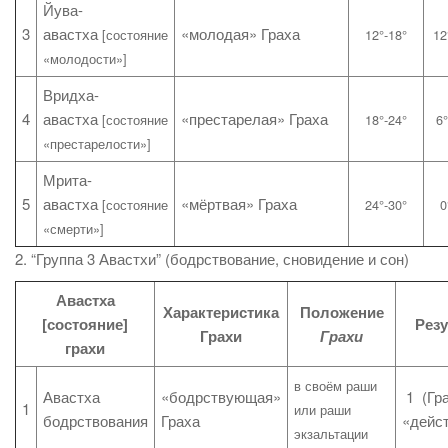
Йува-
3
авастха
«молодая» Граха
[состояние
12°-18°
12
«молодости»]
Вридха-
4
авастха
«престарелая» Граха
[состояние
18°-24°
6°
«престарелости»]
Мрита-
5
авастха
«мёртвая» Граха
[состояние
24°-30°
0
«смерти»]
2. “Группа 3 Авастхи” (бодрствование, сновидение и сон)
Авастха
Характеристика
Положение
[состояние]
Рез
Грахи
Грахи
грахи
в своём раши
Авастха
«бодрствующая»
1 (Гр
1
или раши
бодрствования
Граха
«дейст
экзальтации