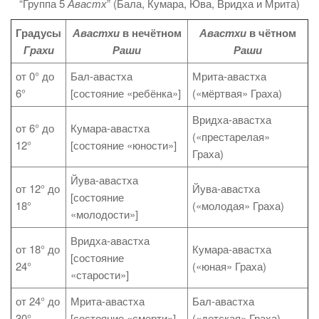
“Группа 5
Авастх
” (Бала, Кумара, Юва, Вридха и Мрита)
Градусы
Авастхи
в нечётном
Авастхи
в чётном
Грахи
Раши
Раши
от 0° до
Бал-авастха
Мрита-авастха
6°
[состояние «ребёнка»]
(«мёртвая» Граха)
Вридха-авастха
от 6° до
Кумара-авастха
(«престарелая»
12°
[состояние «юности»]
Граха)
Йува-авастха
от 12° до
Йува-авастха
[состояние
18°
(«молодая» Граха)
«молодости»]
Вридха-авастха
от 18° до
Кумара-авастха
[состояние
24°
(«юная» Граха)
«старости»]
от 24° до
Мрита-авастха
Бал-авастха
30°
[состояние «смерти»]
(«детская» Граха)