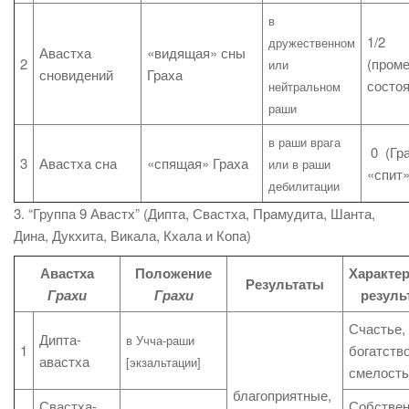
в
1/2
дружественном
Авастха
«видящая» сны
2
(пром
или
сновидений
Граха
состоя
нейтральном
раши
в раши врага
0 (Гр
3
Авастха сна
«спящая» Граха
или в раши
«спит»
дебилитации
3. “Группа 9 Авастх” (Дипта, Свастха, Прамудита, Шанта,
Дина, Дукхита, Викала, Кхала и Копа)
Авастха
Положение
Характе
Результаты
Грахи
Грахи
резуль
Счастье,
Дипта-
в Учча-раши
1
богатство
авастха
[экзальтации]
смелость
благоприятные,
Свастха-
Собствен