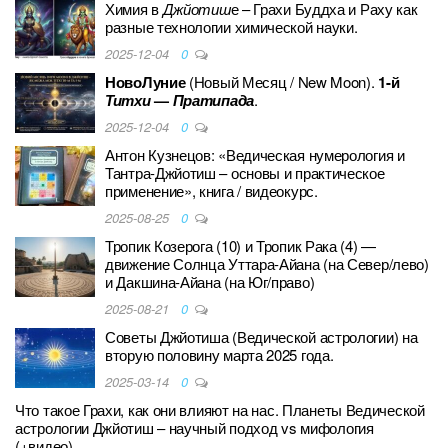
Химия в
Джйотиш
е – Грахи Буддха и Раху как
разные технологии химической науки.
2025-12-04
0
НовоЛуние
(Новый Месяц / New Moon).
1-й
Титхи
—
Пратипада
.
2025-12-04
0
Антон Кузнецов: «Ведическая нумерология и
Тантра-Джйотиш – основы и практическое
применение», книга / видеокурс.
2025-08-25
0
Тропик Козерога (10) и Тропик Рака (4) —
движение Солнца Уттара-Айана (на Север/лево)
и Дакшина-Айана (на Юг/право)
2025-08-21
0
Советы Джйотиша (Ведической астрологии) на
вторую половину марта 2025 года.
2025-03-14
0
Что такое Грахи, как они влияют на нас. Планеты Ведической
астрологии Джйотиш – научный подход vs мифология
(+видео)