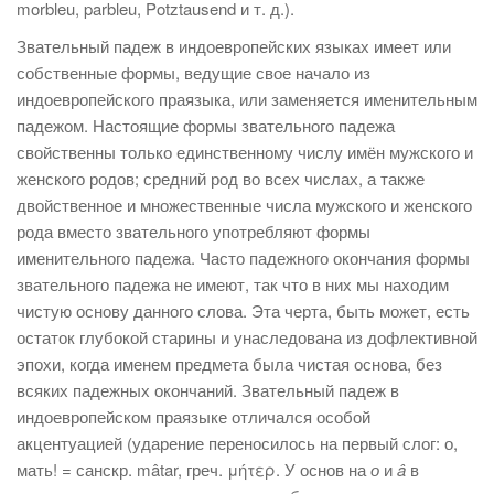
morbleu, parbleu, Potztausend и т. д.).
Звательный падеж в индоевропейских языках имеет или
собственные формы, ведущие свое начало из
индоевропейского праязыка, или заменяется именительным
падежом. Настоящие формы звательного падежа
свойственны только единственному числу имён мужского и
женского родов; средний род во всех числах, а также
двойственное и множественные числа мужского и женского
рода вместо звательного употребляют формы
именительного падежа. Часто падежного окончания формы
звательного падежа не имеют, так что в них мы находим
чистую основу данного слова. Эта черта, быть может, есть
остаток глубокой старины и унаследована из дофлективной
эпохи, когда именем предмета была чистая основа, без
всяких падежных окончаний. Звательный падеж в
индоевропейском праязыке отличался особой
акцентуацией (ударение переносилось на первый слог: о,
мать! = санскр. mâtar, греч.
μήτερ
. У основ на
о
и
â
в