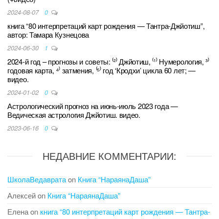
2024-08-07
0
книга “80 интерпретаций карт рождения — Тантра-Джйотиш”,
автор: Тамара Кузнецова
2024-06-30
1
2024-й год – прогнозы и советы: ⁽²⁾ Джйотиш, ⁽¹⁾ Нумерология, ³⁾
годовая карта, ⁴⁾ затмения, ⁽⁵⁾ год ‘Кродхи’ цикла 60 лет; —
видео.
2024-01-02
0
Астрологический прогноз на июнь-июль 2023 года —
Ведическая астрология Джйотиш. видео.
2023-06-16
0
НЕДАВНИЕ КОММЕНТАРИИ:
ШколаВедаврата
on
Книга “НараянаДаша”
Алексей
on
Книга “НараянаДаша”
Елена
on
книга “80 интерпретаций карт рождения — Тантра-