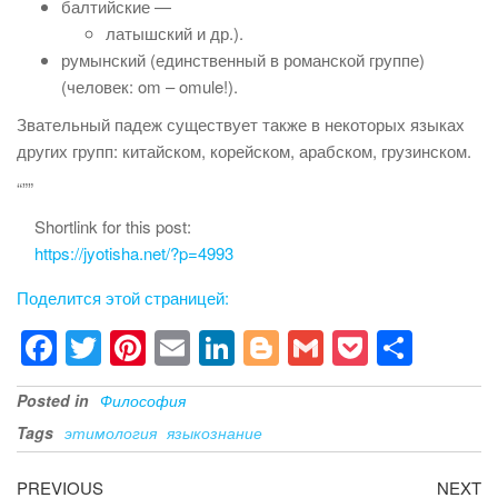
балтийские —
латышский и др.).
румынский (единственный в романской группе)
(человек: om – omule!).
Звательный падеж существует также в некоторых языках
других групп: китайском, корейском, арабском, грузинском.
“””
Shortlink for this post:
https://jyotisha.net/?p=4993
Поделится этой страницей:
F
T
Pi
E
Li
Bl
G
P
S
a
wi
nt
m
n
o
m
o
h
Posted in
Философия
c
tt
er
ail
k
g
ail
ck
ar
Tags
этимология
языкознание
e
er
e
e
g
et
e
b
st
dI
er
Post
Previous
Ne
PREVIOUS
NEXT