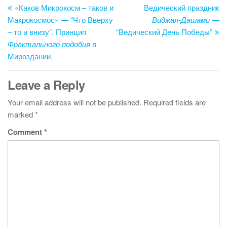
o
n
Post
Po
«Каков Микрокосм – таков и
Ведический праздник
navigation
Макрокосмос» — “Что Вверху
Виджая-Дашами
—
o
– то и внизу”. Принцип
“Ведический День Победы”
k
Фрактального подобия
в
Мироздании.
Leave a Reply
Your email address will not be published.
Required fields are
marked
*
Comment
*