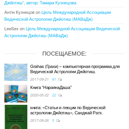
Джйотиш”, автор: Тамара Кузнецова
Антін Кузнецов
on
Цель Международной Ассоциации
Ведической Астрологии Джйотиш (МАВаДж)
LeeSex
on
Цель Международной Ассоциации Ведической
Астрологии Джйотиш (МАВаДж)
ПОСЕЩАЕМОЕ:
Grahas (Грахи) – компьютерная программа для
Ведической Астрологии Джйотиш.
2017-09-21
81
Книга “НараянаДаша”
2020-05-22
22
книга: «Статьи и лекции по Ведической
астрологии Джйотиш», Санджай Ратх.
2017-09-26
5