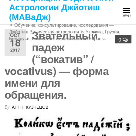
Skip
Астрологии Джйотиш
to
(МАВаДж)
MENU
the
☀ Обучение, консультирование, исследования —
content
Звательный
Джйотиш Ведическая астрология ☼ Украина, Грузия,
OCT
Беларусь, Казахстан, страны Балтии/Европы.
18
0
падеж
2017
(“вокатив” /
vocativus) — форма
имени для
обращения.
By
АНТІН КУЗНЕЦОВ