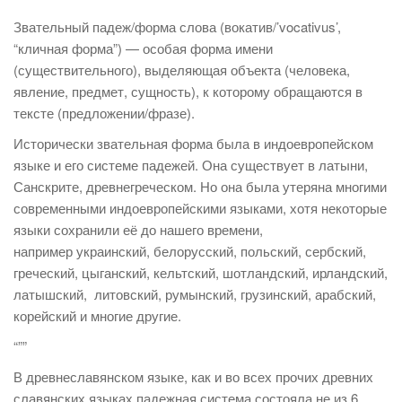
Звательный падеж/форма слова (вокатив/’vocativus’,
“кличная форма”) — особая форма имени
(существительного), выделяющая объекта (человека,
явление, предмет, сущность), к которому обращаются в
тексте (предложении/фразе).
Исторически звательная форма была в индоевропейском
языке и его системе падежей. Она существует в латыни,
Санскрите, древнегреческом. Но она была утеряна многими
современными индоевропейскими языками, хотя некоторые
языки сохранили её до нашего времени,
например украинский, белорусский, польский, сербский,
греческий, цыганский, кельтский, шотландский, ирландский,
латышский, литовский, румынский, грузинский, арабский,
корейский и многие другие.
“””
В древнеславянском языке, как и во всех прочих древних
славянских языках падежная система состояла не из 6