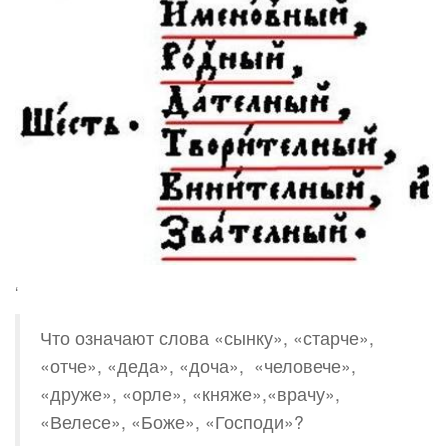
‘
Что означают слова «сынку», «старче»,
«отче», «деда», «доча», «человече»,
«друже», «орле», «княже»,«врачу»,
«Велесе», «Боже», «Господи»?