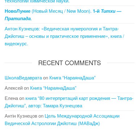
технологии химической науки.
НовоЛуние
(Новый Месяц / New Moon).
1-й
Титхи
—
Пратипада
.
Антон Кузнецов: «Ведическая нумерология и Тантра-
Джйотиш – основы и практическое применение», книга /
видеокурс.
RECENT COMMENTS
ШколаВедаврата
on
Книга “НараянаДаша”
Алексей
on
Книга “НараянаДаша”
Елена
on
книга “80 интерпретаций карт рождения — Тантра-
Джйотиш”, автор: Тамара Кузнецова
Антін Кузнецов
on
Цель Международной Ассоциации
Ведической Астрологии Джйотиш (МАВаДж)