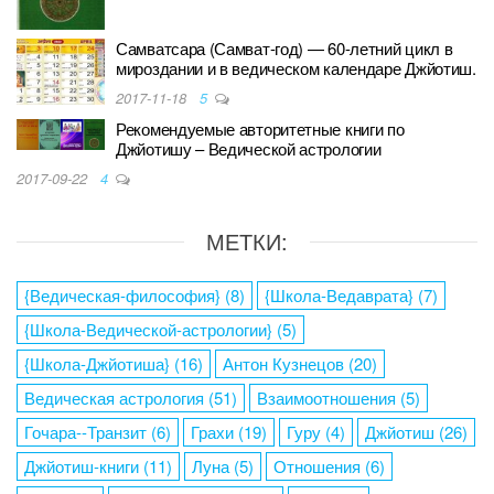
Самватсара (Самват-год) — 60-летний цикл в
мироздании и в ведическом календаре Джйотиш.
2017-11-18
5
Рекомендуемые авторитетные книги по
Джйотишу – Ведической астрологии
2017-09-22
4
МЕТКИ:
{Ведическая-философия}
(8)
{Школа-Ведаврата}
(7)
{Школа-Ведической-астрологии}
(5)
{Школа-Джйотиша}
(16)
Антон Кузнецов
(20)
Ведическая астрология
(51)
Взаимоотношения
(5)
Гочара--Транзит
(6)
Грахи
(19)
Гуру
(4)
Джйотиш
(26)
Джйотиш-книги
(11)
Луна
(5)
Отношения
(6)