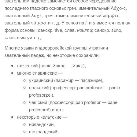
звательном падеже замечается особое чередование
последнего гласного основы: греч. именительный Λύχο-ς,
звательный λύχε; греч. гомер. именительный νύμφά,
звательный νύμφα и т. д. У основ на
i-
и
u-
имеется полная
форма основы: санскр. áve, слав.
ношти
; санскр. sûno,
слав.
сынѹ
и т. д.
Многие языки индоевропейской группы утратили
звательный падеж, но некоторые сохранили:
греческий (волк: λύκος — λύκε),
многие славянские —
украинский (пасажир — пасажире),
польский (профессор: pan profesor — panie
profesorze!),
чешский (профессор: pan profesor — pane
profesore!) и др.;
некоторые кельтские —
ирландский,
шотландский;