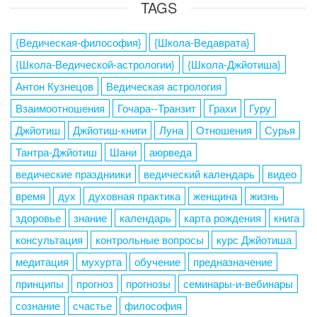
TAGS
{Ведическая-философия}
{Школа-Ведаврата}
{Школа-Ведической-астрологии}
{Школа-Джйотиша}
Антон Кузнецов
Ведическая астрология
Взаимоотношения
Гочара--Транзит
Грахи
Гуру
Джйотиш
Джйотиш-книги
Луна
Отношения
Сурья
Тантра-Джйотиш
Шани
аюрведа
ведические праздниики
ведический календарь
видео
время
дух
духовная практика
женщина
жизнь
здоровье
знание
календарь
карта рождения
книга
консультация
контрольные вопросы
курс Джйотиша
медитация
мухурта
обучение
предназначение
принципы
прогноз
прогнозы
семинары-и-вебинары
сознание
счастье
философия