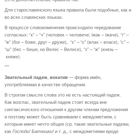
Для старославянского языка правила были подобные, как и
во всех славянских языках.
В процессе словоизменения происходило чередование
согласных: “к” – “ч” (человек – человече; їжак – їжаче), “г” –
“ж” (бог – боже, друг – друже), “x” – “c” (влах – власе), “с” –
“ш” (бес – беше, но Велес – Велесе), “з” – “ж” (князь –
княже).
“””
Звательный падеж
,
вокатив
— форма имён,
употребляемая в качестве обращения.
В строгом смысле слова это не есть настоящий падеж.
Как возглас, звательный падеж стоит всегда вне
синтаксического отношения к другим членам предложения
и поэтому может быть сравниваем с междометием, с
которым имеет нечто общее (ср. такие звательные падежи,
как
Господи! Батюшки!
и т. д., с междометиями вроде