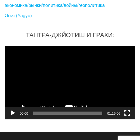
экономика/рынки/политика/войны/геополитика
Ягья (Yagya)
ТАНТРА-ДЖЙОТИШ И ГРАХИ:
Video
Player
00:00
01:15:06