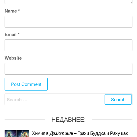
Name
*
Email
*
Website
Search
for:
НЕДАВНЕЕ:
Химия в
Джйотиш
е – Грахи Буддха и Раху как