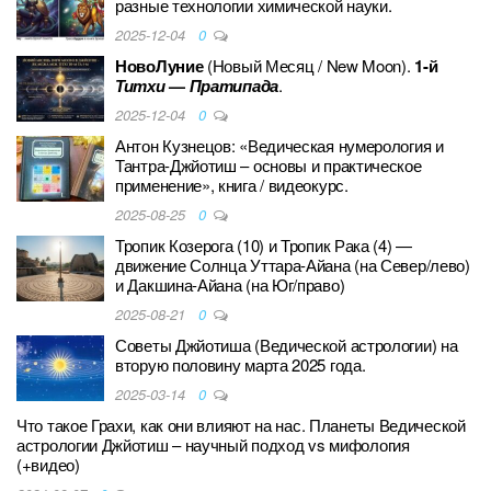
разные технологии химической науки.
2025-12-04
0
НовоЛуние
(Новый Месяц / New Moon).
1-й
Титхи
—
Пратипада
.
2025-12-04
0
Антон Кузнецов: «Ведическая нумерология и
Тантра-Джйотиш – основы и практическое
применение», книга / видеокурс.
2025-08-25
0
Тропик Козерога (10) и Тропик Рака (4) —
движение Солнца Уттара-Айана (на Север/лево)
и Дакшина-Айана (на Юг/право)
2025-08-21
0
Советы Джйотиша (Ведической астрологии) на
вторую половину марта 2025 года.
2025-03-14
0
Что такое Грахи, как они влияют на нас. Планеты Ведической
астрологии Джйотиш – научный подход vs мифология
(+видео)