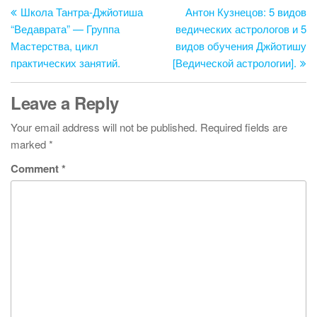
o
n
Post
Po
Школа Тантра-Джйотиша
Антон Кузнецов: 5 видов
navigation
“Ведаврата” — Группа
ведических астрологов и 5
o
Мастерства, цикл
видов обучения Джйотишу
k
практических занятий.
[Ведической астрологии].
Leave a Reply
Your email address will not be published.
Required fields are
marked
*
Comment
*