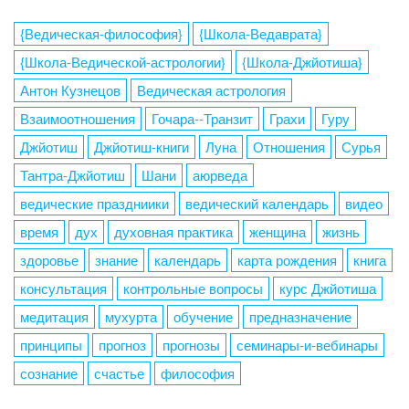
{Ведическая-философия}
{Школа-Ведаврата}
{Школа-Ведической-астрологии}
{Школа-Джйотиша}
Антон Кузнецов
Ведическая астрология
Взаимоотношения
Гочара--Транзит
Грахи
Гуру
Джйотиш
Джйотиш-книги
Луна
Отношения
Сурья
Тантра-Джйотиш
Шани
аюрведа
ведические праздниики
ведический календарь
видео
время
дух
духовная практика
женщина
жизнь
здоровье
знание
календарь
карта рождения
книга
консультация
контрольные вопросы
курс Джйотиша
медитация
мухурта
обучение
предназначение
принципы
прогноз
прогнозы
семинары-и-вебинары
сознание
счастье
философия