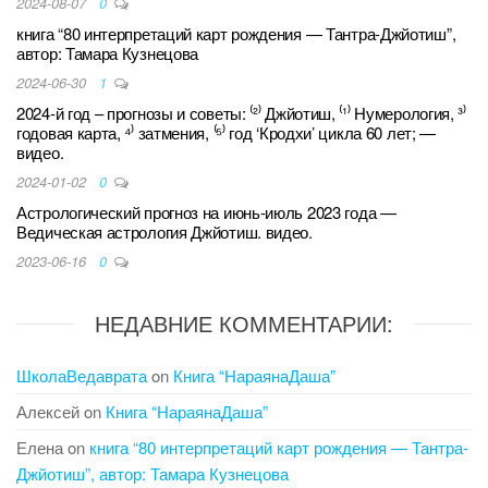
2024-08-07
0
книга “80 интерпретаций карт рождения — Тантра-Джйотиш”,
автор: Тамара Кузнецова
2024-06-30
1
2024-й год – прогнозы и советы: ⁽²⁾ Джйотиш, ⁽¹⁾ Нумерология, ³⁾
годовая карта, ⁴⁾ затмения, ⁽⁵⁾ год ‘Кродхи’ цикла 60 лет; —
видео.
2024-01-02
0
Астрологический прогноз на июнь-июль 2023 года —
Ведическая астрология Джйотиш. видео.
2023-06-16
0
НЕДАВНИЕ КОММЕНТАРИИ:
ШколаВедаврата
on
Книга “НараянаДаша”
Алексей
on
Книга “НараянаДаша”
Елена
on
книга “80 интерпретаций карт рождения — Тантра-
Джйотиш”, автор: Тамара Кузнецова