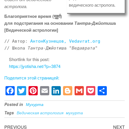
ведического астролога.
астролога.
Благоприятное время (
मुहूर्त
)
для подстригания на основании
Тантра-Джйотиш
а
[Ведической астрологии]
// Автор: 
АнтонКузнецов, Vedavrat.org
// Школа 
Тантра-Джйотиш
а "
Ведаврата
"
Shortlink for this post:
https://jyotisha.net/?p=3874
Поделится этой страницей:
F
T
Pi
E
Li
Bl
G
P
S
a
wi
nt
m
n
o
m
o
h
Posted in
Мухурта
c
tt
er
ail
k
g
ail
ck
ar
Tags
Ведическая астрология
мухурта
e
er
e
e
g
et
e
b
st
dI
er
Post
Previous
Ne
PREVIOUS
NEXT