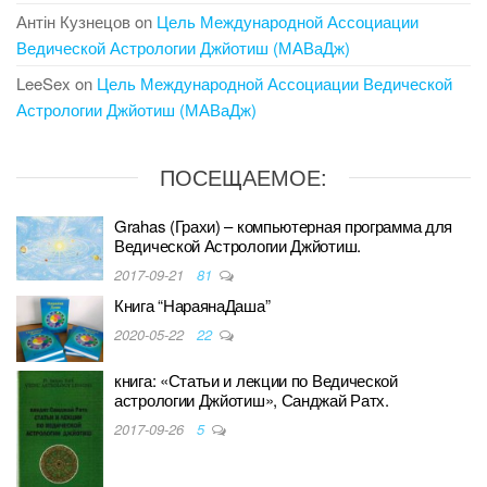
Антін Кузнецов
on
Цель Международной Ассоциации
Ведической Астрологии Джйотиш (МАВаДж)
LeeSex
on
Цель Международной Ассоциации Ведической
Астрологии Джйотиш (МАВаДж)
ПОСЕЩАЕМОЕ:
Grahas (Грахи) – компьютерная программа для
Ведической Астрологии Джйотиш.
2017-09-21
81
Книга “НараянаДаша”
2020-05-22
22
книга: «Статьи и лекции по Ведической
астрологии Джйотиш», Санджай Ратх.
2017-09-26
5