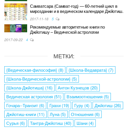
Самватсара (Самват-год) — 60-летний цикл в
мироздании и в ведическом календаре Джйотиш.
2017-11-18
5
Рекомендуемые авторитетные книги по
Джйотишу – Ведической астрологии
2017-09-22
4
МЕТКИ:
{Ведическая-философия}
(8)
{Школа-Ведаврата}
(7)
{Школа-Ведической-астрологии}
(5)
{Школа-Джйотиша}
(16)
Антон Кузнецов
(20)
Ведическая астрология
(51)
Взаимоотношения
(5)
Гочара--Транзит
(6)
Грахи
(19)
Гуру
(4)
Джйотиш
(26)
Джйотиш-книги
(11)
Луна
(5)
Отношения
(6)
Сурья
(6)
Тантра-Джйотиш
(40)
Шани
(4)