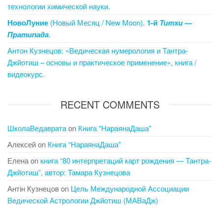
технологии химической науки.
НовоЛуние
(Новый Месяц / New Moon).
1-й
Титхи
—
Пратипада
.
Антон Кузнецов: «Ведическая нумерология и Тантра-
Джйотиш – основы и практическое применение», книга /
видеокурс.
RECENT COMMENTS
ШколаВедаврата
on
Книга “НараянаДаша”
Алексей
on
Книга “НараянаДаша”
Елена
on
книга “80 интерпретаций карт рождения — Тантра-
Джйотиш”, автор: Тамара Кузнецова
Антін Кузнецов
on
Цель Международной Ассоциации
Ведической Астрологии Джйотиш (МАВаДж)