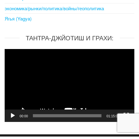
экономика/рынки/политика/войны/геополитика
Ягья (Yagya)
ТАНТРА-ДЖЙОТИШ И ГРАХИ:
Video
Player
00:00
01:15:06