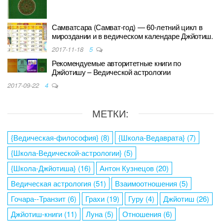
Самватсара (Самват-год) — 60-летний цикл в
мироздании и в ведическом календаре Джйотиш.
2017-11-18
5
Рекомендуемые авторитетные книги по
Джйотишу – Ведической астрологии
2017-09-22
4
МЕТКИ:
{Ведическая-философия}
(8)
{Школа-Ведаврата}
(7)
{Школа-Ведической-астрологии}
(5)
{Школа-Джйотиша}
(16)
Антон Кузнецов
(20)
Ведическая астрология
(51)
Взаимоотношения
(5)
Гочара--Транзит
(6)
Грахи
(19)
Гуру
(4)
Джйотиш
(26)
Джйотиш-книги
(11)
Луна
(5)
Отношения
(6)