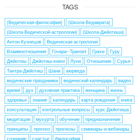
TAGS
{Ведическая-философия}
{Школа-Ведаврата}
{Школа-Ведической-астрологии}
{Школа-Джйотиша}
Антон Кузнецов
Ведическая астрология
Взаимоотношения
Гочара--Транзит
Грахи
Гуру
Джйотиш
Джйотиш-книги
Луна
Отношения
Сурья
Тантра-Джйотиш
Шани
аюрведа
ведические праздниики
ведический календарь
видео
время
дух
духовная практика
женщина
жизнь
здоровье
знание
календарь
карта рождения
книга
консультация
контрольные вопросы
курс Джйотиша
медитация
мухурта
обучение
предназначение
принципы
прогноз
прогнозы
семинары-и-вебинары
сознание
счастье
философия