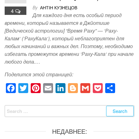
By
АНТІН КУЗНЕЦОВ
4
Для каждого дня есть особый период
времени, который называется в Джйотише
[Ведической астрологии] “Время Раху” — ‘Раху-
Калам‘ (‘РахуКала‘), который неблагоприятен для
любых начинаний и важных дел. Поэтому, необходимо
избегать промежуток времени ‘Раху-Кала‘ при начале
любого дела.…
Поделится этой страницей:
F
T
Pi
E
Li
Bl
G
P
S
a
wi
nt
m
n
o
m
o
h
c
tt
er
ail
k
g
ail
ck
ar
Search
e
er
e
e
g
et
e
for:
b
st
dI
er
НЕДАВНЕЕ:
o
n