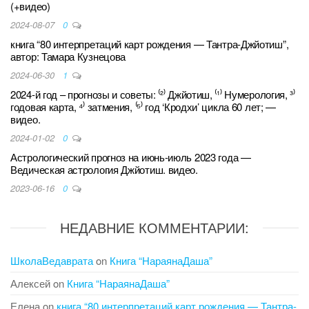
(+видео)
2024-08-07
0
книга “80 интерпретаций карт рождения — Тантра-Джйотиш”,
автор: Тамара Кузнецова
2024-06-30
1
2024-й год – прогнозы и советы: ⁽²⁾ Джйотиш, ⁽¹⁾ Нумерология, ³⁾
годовая карта, ⁴⁾ затмения, ⁽⁵⁾ год ‘Кродхи’ цикла 60 лет; —
видео.
2024-01-02
0
Астрологический прогноз на июнь-июль 2023 года —
Ведическая астрология Джйотиш. видео.
2023-06-16
0
НЕДАВНИЕ КОММЕНТАРИИ:
ШколаВедаврата
on
Книга “НараянаДаша”
Алексей
on
Книга “НараянаДаша”
Елена
on
книга “80 интерпретаций карт рождения — Тантра-