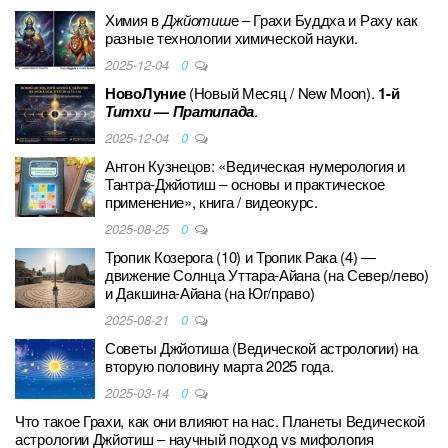
o
Химия в
Джйотиш
е – Грахи Буддха и Раху как
разные технологии химической науки.
k
2025-12-04
0
НовоЛуние
(Новый Месяц / New Moon).
1-й
Титхи
—
Пратипада
.
2025-12-04
0
Антон Кузнецов: «Ведическая нумерология и
Тантра-Джйотиш – основы и практическое
применение», книга / видеокурс.
2025-08-25
0
Тропик Козерога (10) и Тропик Рака (4) —
движение Солнца Уттара-Айана (на Север/лево)
и Дакшина-Айана (на Юг/право)
2025-08-21
0
Советы Джйотиша (Ведической астрологии) на
вторую половину марта 2025 года.
2025-03-14
0
Что такое Грахи, как они влияют на нас. Планеты Ведической
астрологии Джйотиш – научный подход vs мифология