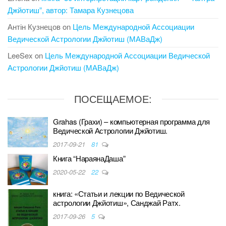
Джйотиш”, автор: Тамара Кузнецова
Антін Кузнецов
on
Цель Международной Ассоциации
Ведической Астрологии Джйотиш (МАВаДж)
LeeSex
on
Цель Международной Ассоциации Ведической
Астрологии Джйотиш (МАВаДж)
ПОСЕЩАЕМОЕ:
Grahas (Грахи) – компьютерная программа для
Ведической Астрологии Джйотиш.
2017-09-21
81
Книга “НараянаДаша”
2020-05-22
22
книга: «Статьи и лекции по Ведической
астрологии Джйотиш», Санджай Ратх.
2017-09-26
5