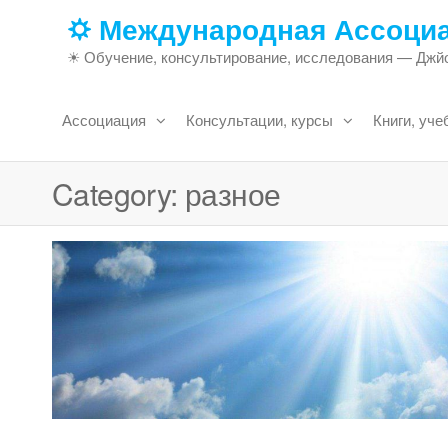
Skip
🌣 Международная Ассоци
to
☀ Обучение, консультирование, исследования — Джйо
the
content
Ассоциация
Консультации, курсы
Книги, уче
Category:
разное