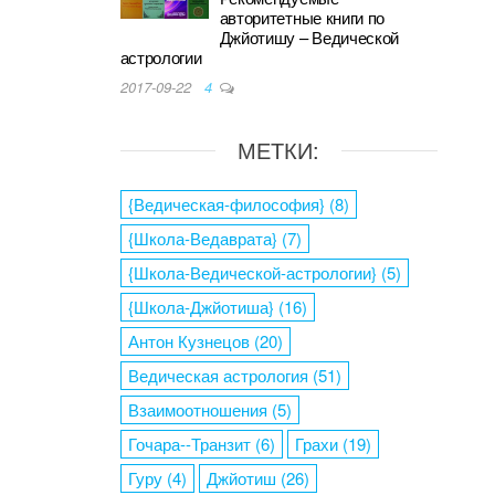
авторитетные книги по
Джйотишу – Ведической
астрологии
2017-09-22
4
МЕТКИ:
{Ведическая-философия}
(8)
{Школа-Ведаврата}
(7)
{Школа-Ведической-астрологии}
(5)
{Школа-Джйотиша}
(16)
Антон Кузнецов
(20)
Ведическая астрология
(51)
Взаимоотношения
(5)
Гочара--Транзит
(6)
Грахи
(19)
Гуру
(4)
Джйотиш
(26)