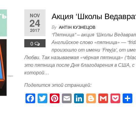
Акция ‘Школы Ведавра
NOV
24
By
АНТІН КУЗНЕЦОВ
2017
“Пятница” – акция ‘Школы Ведавра
Английское слово «пятница» — “frid
0
произошло от имени ‘Freyja’, от им
Любви. Так называемая «чёрная пятница» (“black 
это пятница после Дня благодарения в США, с
которой…
Поделится этой страницей:
F
T
Pi
E
Li
Bl
G
P
a
wi
nt
m
n
o
m
o
c
tt
er
ail
k
g
ail
ck
e
er
e
e
g
et