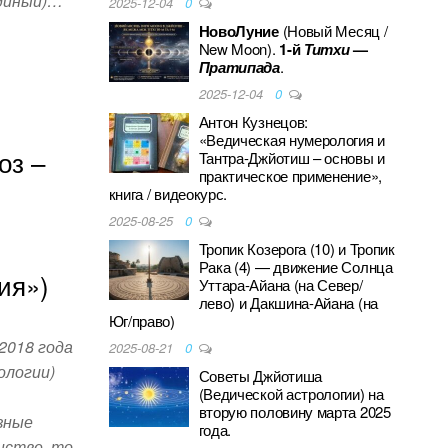
Единый)…
2025-12-04
0
НовоЛуние
(Новый Месяц /
New Moon).
1-й
Титхи
—
Пратипада
.
S
2025-12-04
0
h
Антон Кузнецов:
ar
«Ведическая нумерология и
оз –
Тантра-Джйотиш – основы и
e
практическое применение»,
книга / видеокурс.
2025-08-25
0
Тропик Козерога (10) и Тропик
Рака (4) — движение Солнца
ия»)
Уттара-Айана (на Север/
лево) и Дакшина-Айана (на
Юг/право)
2018 года
2025-08-21
0
ологии)
Советы Джйотиша
(Ведической астрологии) на
вторую половину марта 2025
зные
года.
нстве, то