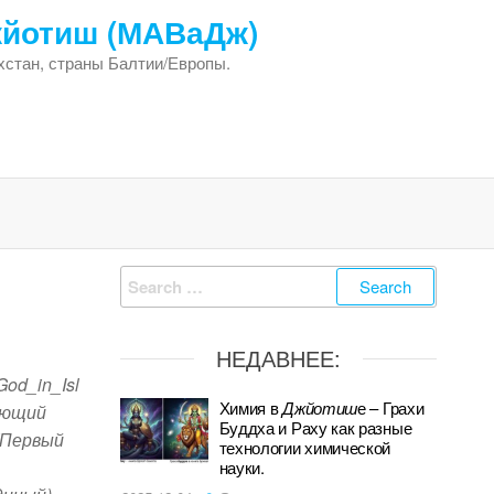
жйотиш (МАВаДж)
хстан, страны Балтии/Европы.
Search
for:
НЕДАВНЕЕ:
God_in_Isl
Химия в
Джйотиш
е – Грахи
ающий
Буддха и Раху как разные
(Первый
технологии химической
науки.