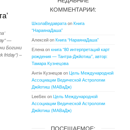
КОММЕНТАРИИ:
та’
ШколаВедаврата
on
Книга
“НараянаДаша”
та’
Алексей
on
Книга “НараянаДаша”
ay” —
ени Богини
Елена
on
книга “80 интерпретаций карт
friday”) –
рождения — Тантра-Джйотиш”, автор:
Тамара Кузнецова
Антін Кузнецов
on
Цель Международной
Ассоциации Ведической Астрологии
Джйотиш (МАВаДж)
S
LeeSex
on
Цель Международной
h
Ассоциации Ведической Астрологии
ar
Джйотиш (МАВаДж)
e
ПОСЕЩАЕМОЕ: