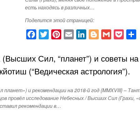
есть находясь в различных…
Поделится этой страницей:
F
T
Pi
E
Li
Bl
G
P
a
wi
nt
m
n
o
m
o
c
tt
er
ail
k
g
ail
ck
 (Высших Сил, “планет”) и советы на
e
er
e
e
g
et
жйотиш (“Ведическая астрология”).
b
st
dI
er
o
n
 планет») и рекомендации на 2018-й год {MMXVIII} – Тан
o
ов провёл исследование Небесных / Высших Сил (Грахи, «
k
оставил рекомендации в…