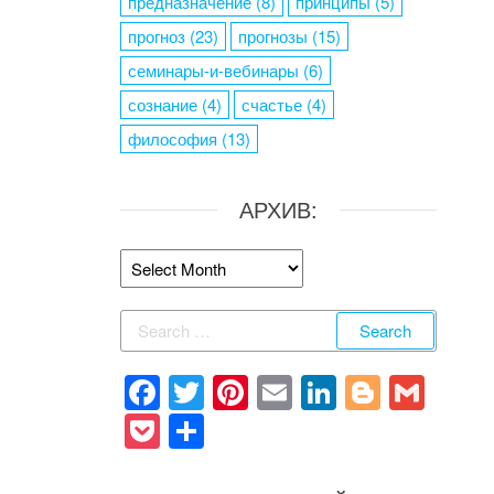
предназначение
(8)
принципы
(5)
прогноз
(23)
прогнозы
(15)
семинары-и-вебинары
(6)
сознание
(4)
счастье
(4)
философия
(13)
АРХИВ:
Архив:
Search
for:
F
T
Pi
E
Li
Bl
G
a
wi
nt
m
n
o
m
P
S
c
tt
er
ail
k
g
ail
o
h