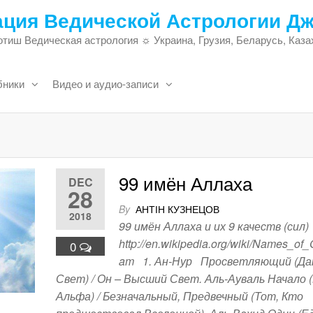
ация Ведической Астрологии Д
тиш Ведическая астрология ☼ Украина, Грузия, Беларусь, Каза
бники
Видео и аудио-записи
99 имён Аллаха
DEC
28
By
АНТІН КУЗНЕЦОВ
2018
99 имён Аллаха и их 9 качеств (сил)
http://en.wikipedia.org/wiki/Names_of_
0
am 1. Ан-Нур Просветляющий (Д
Свет) / Он – Высший Свет. Аль-Ауваль Начало 
Альфа) / Безначальный, Предвечный (Тот, Кто