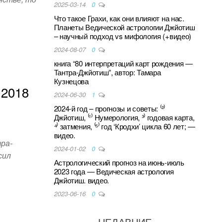
2025-03-14
0
Что такое Грахи, как они влияют на нас.
Планеты Ведической астрологии Джйотиш
– научный подход vs мифология (+видео)
S
2024-08-07
0
книга “80 интерпретаций карт рождения —
h
Тантра-Джйотиш”, автор: Тамара
ar
Кузнецова
 2018
2024-06-30
1
e
2024-й год – прогнозы и советы: ⁽²⁾
Джйотиш, ⁽¹⁾ Нумерология, ³⁾ годовая карта,
⁴⁾ затмения, ⁽⁵⁾ год ‘Кродхи’ цикла 60 лет; —
видео.
тра-
2024-01-02
0
сил
Астрологический прогноз на июнь-июль
2023 года — Ведическая астрология
Джйотиш. видео.
2023-06-16
0
НЕДАВНИЕ