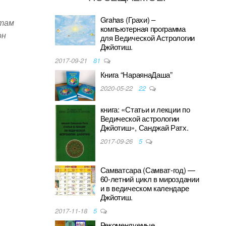
Grahas (Грахи) –
стам
компьютерная программа
он
для Ведической Астрологии
Джйотиш.
2017-09-21
81
Книга “НараянаДаша”
2020-05-22
22
книга: «Статьи и лекции по
Ведической астрологии
Джйотиш», Санджай Ратх.
2017-09-26
5
Самватсара (Самват-год) —
60-летний цикл в мироздании
и в ведическом календаре
Джйотиш.
2017-11-18
5
Рекомендуемые