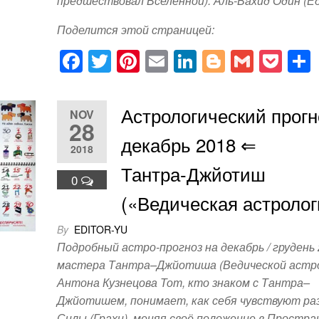
предшествовал Вселенной). Аль-Вахид Один (
Поделится этой страницей:
F
T
Pi
E
Li
Bl
G
P
a
wi
nt
m
n
o
m
o
c
tt
er
ail
k
g
ail
ck
Астрологический прогн
NOV
e
er
e
e
g
et
28
декабрь 2018 ⇐
b
st
dI
er
2018
o
n
Тантра-Джйотиш
0
o
(«Ведическая астролог
k
By
EDITOR-YU
Подробный астро-прогноз на декабрь / грудень 
мастера Тантра–Джйотиша (Ведической астр
Антона Кузнецова Тот, кто знаком с Тантра–
Джйотишем, понимает, как себя чувствуют ра
Силы (Грахи), меняя своё положение в Простра