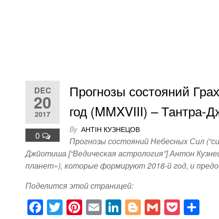
Прогнозы состояний Грах
DEC
20
год (MMXVIII) – Тантра-Д
2017
By
АНТІН КУЗНЕЦОВ
0
Прогнозы состояний Небесных Сил (“сил
Джйотиша [“Ведическая астрология”] Антон Кузнец
планет»), которые формируют 2018-й год, и пред
Поделится этой страницей:
F
T
Pi
E
Li
Bl
G
P
S