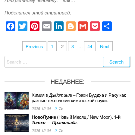
конкретному человеку. Как…
Поделится этой страницей:
F
T
Pi
E
Li
Bl
G
P
S
a
wi
nt
m
n
o
m
o
h
c
tt
er
ail
k
g
ail
ck
ar
Posts
Previous
1
2
3
…
44
Next
e
er
e
e
g
et
e
pagination
Search
b
st
dI
er
for:
o
n
НЕДАВНЕЕ:
o
k
Химия в
Джйотиш
е – Грахи Буддха и Раху как
разные технологии химической науки.
2025-12-04
0
НовоЛуние
(Новый Месяц / New Moon).
1-й
Титхи
—
Пратипада
.
2025-12-04
0