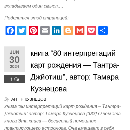
вкладываем один смысл,…
Поделится этой страницей:
F
T
Pi
E
Li
Bl
G
P
S
a
wi
nt
m
n
o
m
o
h
c
tt
er
ail
k
g
ail
ck
ar
книга “80 интерпретаций
JUN
e
er
e
e
g
et
e
30
карт рождения — Тантра-
b
st
dI
er
2024
o
n
Джйотиш”, автор: Тамара
1
o
Кузнецова
k
By
АНТІН КУЗНЕЦОВ
книга “80 интерпретаций карт рождения – Тантра-
Джйотиш” автор: Тамара Кузнецова {333} О чём эта
книга Эта книга — бесценный помощник
практикующего астролога. Она вмещает в себя