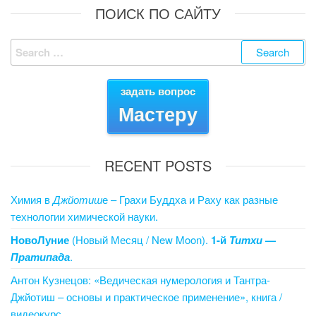
c
tt
er
ail
k
g
ail
ck
ar
ПОИСК ПО САЙТУ
e
er
e
e
g
et
e
Search
b
st
dI
er
for:
o
n
задать вопрос
o
Мастеру
k
RECENT POSTS
Химия в
Джйотиш
е – Грахи Буддха и Раху как разные
технологии химической науки.
НовоЛуние
(Новый Месяц / New Moon).
1-й
Титхи
—
Пратипада
.
Антон Кузнецов: «Ведическая нумерология и Тантра-
Джйотиш – основы и практическое применение», книга /
видеокурс.