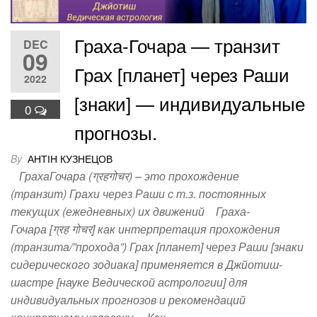
Граха-Гочара — транзит
DEC
09
Грах [планет] через Раши
2022
[знаки] — индивидуальные
0
прогнозы.
By
АНТІН КУЗНЕЦОВ
ГрахаГочара (ग्रहगोचर) – это прохождение
(транзит) Грахи через Раши с т.з. постоянных
текущих (ежедневных) их движений Граха-
Гочара [ग्रह गोचर] как интерпретация прохождения
(транзита/”прохода”) Грах [планет] через Раши [знаки
сидерического зодиака] применяется в Джйотиш-
шастре [науке Ведической астрологии] для
индивидуальных прогнозов и рекомендаций