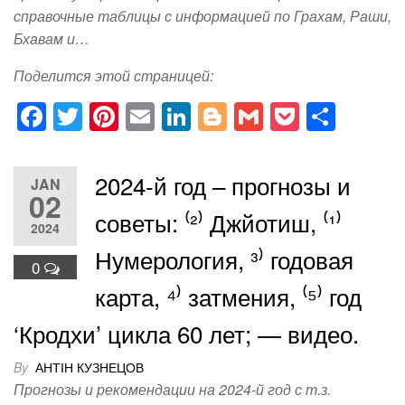
справочные таблицы с информацией по Грахам, Раши,
Бхавам и…
Поделится этой страницей:
F
T
Pi
E
Li
Bl
G
P
S
a
wi
nt
m
n
o
m
o
h
c
tt
er
ail
k
g
ail
ck
ar
2024-й год – прогнозы и
JAN
e
er
e
e
g
et
e
02
советы: ⁽²⁾ Джйотиш, ⁽¹⁾
b
st
dI
er
2024
o
n
Нумерология, ³⁾ годовая
0
o
карта, ⁴⁾ затмения, ⁽⁵⁾ год
k
‘Кродхи’ цикла 60 лет; — видео.
By
АНТІН КУЗНЕЦОВ
Прогнозы и рекомендации на 2024-й год с т.з.