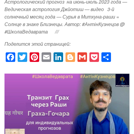
Астрологический прогноз на июнь-июль 2023 года —
Ведическая астрология Джйотиш — видео 3-й
солнечный месяц года — Сурья в Митхуна-раши =
Солнце в знаке Близнецы. Автор: #АнтінКузнецов @
#ШколаВедаврата ///
Поделится этой страницей:
F
T
Pi
E
Li
Bl
G
P
S
a
wi
nt
m
n
o
m
o
h
c
tt
er
ail
k
g
ail
ck
ar
e
er
e
e
g
et
e
b
st
dI
er
o
n
o
k