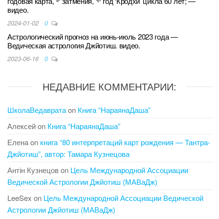
годовая карта, ⁴⁾ затмения, ⁽⁵⁾ год ‘Кродхи’ цикла 60 лет; —
видео.
2024-01-02
0
Астрологический прогноз на июнь-июль 2023 года —
Ведическая астрология Джйотиш. видео.
2023-06-16
0
НЕДАВНИЕ КОММЕНТАРИИ:
ШколаВедаврата
on
Книга “НараянаДаша”
Алексей
on
Книга “НараянаДаша”
Елена
on
книга “80 интерпретаций карт рождения — Тантра-
Джйотиш”, автор: Тамара Кузнецова
Антін Кузнецов
on
Цель Международной Ассоциации
Ведической Астрологии Джйотиш (МАВаДж)
LeeSex
on
Цель Международной Ассоциации Ведической
Астрологии Джйотиш (МАВаДж)