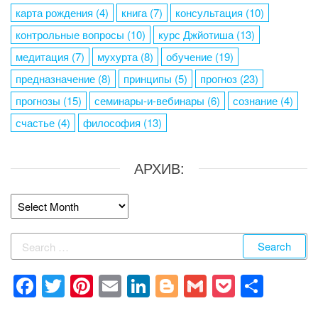
карта рождения
(4)
книга
(7)
консультация
(10)
контрольные вопросы
(10)
курс Джйотиша
(13)
медитация
(7)
мухурта
(8)
обучение
(19)
предназначение
(8)
принципы
(5)
прогноз
(23)
прогнозы
(15)
семинары-и-вебинары
(6)
сознание
(4)
счастье
(4)
философия
(13)
АРХИВ:
Архив:
Search
for:
F
T
Pi
E
Li
Bl
G
P
S
a
wi
nt
m
n
o
m
o
h