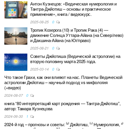
Антон Кузнецов: «Ведическая нумерология и
Тантра-Джйотиш – основы и практическое
применение», книга / видеокурс.
2025-08-25
0
Тропик Козерога (10) и Тропик Рака (4) —
движение Солнца Уттара-Айана (на Север/лево)
и Дакшина-Айана (на Юг/право)
2025-08-21
0
Советы Джйотиша (Ведической астрологии) на
вторую половину марта 2025 года.
2025-03-14
0
Что такое Грахи, как они влияют на нас. Планеты Ведической
астрологии Джйотиш – научный подход vs мифология
(+видео)
2024-08-07
0
книга “80 интерпретаций карт рождения — Тантра-Джйотиш”,
автор: Тамара Кузнецова
2024-06-30
1
2024-й год – прогнозы и советы: ⁽²⁾ Джйотиш, ⁽¹⁾ Нумерология, ³⁾