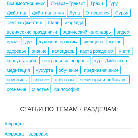
Взаимоотношения
Гочара--Транзит
Грахи
Гуру
Джйотиш
Джйотиш-книги
Луна
Отношения
Сурья
Тантра-Джйотиш
Шани
аюрведа
ведические праздниики
ведический календарь
видео
время
дух
духовная практика
женщина
жизнь
здоровье
знание
календарь
карта рождения
книга
консультация
контрольные вопросы
курс Джйотиша
медитация
мухурта
обучение
предназначение
принципы
прогноз
прогнозы
семинары-и-вебинары
сознание
счастье
философия
СТАТЬИ ПО ТЕМАМ / РАЗДЕЛАМ:
Аюрведа
Аюрведа – здоровье