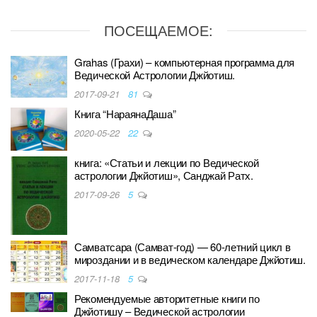
ПОСЕЩАЕМОЕ:
Grahas (Грахи) – компьютерная программа для
Ведической Астрологии Джйотиш.
2017-09-21
81
Книга “НараянаДаша”
2020-05-22
22
книга: «Статьи и лекции по Ведической
астрологии Джйотиш», Санджай Ратх.
2017-09-26
5
Самватсара (Самват-год) — 60-летний цикл в
мироздании и в ведическом календаре Джйотиш.
2017-11-18
5
Рекомендуемые авторитетные книги по
Джйотишу – Ведической астрологии