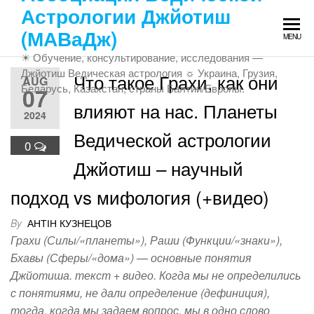
Skip
Астрологии Джйотиш
to
(МАВаДж)
MENU
the
☀ Обучение, консультирование, исследования —
content
Джйотиш Ведическая астрология ☼ Украина, Грузия,
Что такое Грахи, как они
AUG
Беларусь, Казахстан, страны Балтии/Европы.
07
влияют на нас. Планеты
2024
Ведической астрологии
0
Джйотиш – научный
подход vs мифология (+видео)
By
АНТІН КУЗНЕЦОВ
Грахи (Силы/«планеты»), Раши (Функции/«знаки»),
Бхавы (Сферы/«дома») — основные понятия
Джйотиша. текст + видео. Когда мы не определились
с понятиями, не дали определение (дефиниция),
тогда, когда мы задаем вопрос, мы в одно слово