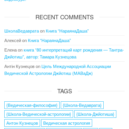
RECENT COMMENTS
ШколаВедаврата
on
Книга “НараянаДаша”
Алексей
on
Книга “НараянаДаша”
Елена
on
книга “80 интерпретаций карт рождения — Тантра-
Джйотиш”, автор: Тамара Кузнецова
Антін Кузнецов
on
Цель Международной Ассоциации
Ведической Астрологии Джйотиш (МАВаДж)
TAGS
{Ведическая-философия}
{Школа-Ведаврата}
{Школа-Ведической-астрологии}
{Школа-Джйотиша}
Антон Кузнецов
Ведическая астрология