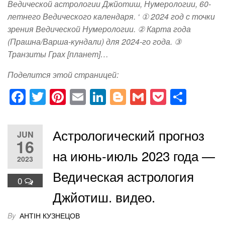
Ведической астрологии Джйотиш, Нумерологии, 60-
летнего Ведического календаря. ‘ ① 2024 год с точки
зрения Ведической Нумерологии. ② Карта года
(Прашна/Варша-кундали) для 2024-го года. ③
Транзиты Грах [планет]…
Поделится этой страницей:
F
T
Pi
E
Li
Bl
G
P
S
a
wi
nt
m
n
o
m
o
h
c
tt
er
ail
k
g
ail
ck
ar
Астрологический прогноз
JUN
e
er
e
e
g
et
e
16
на июнь-июль 2023 года —
b
st
dI
er
2023
o
n
Ведическая астрология
0
o
Джйотиш. видео.
k
By
АНТІН КУЗНЕЦОВ