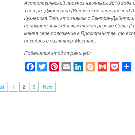
k
Астрологический прогноз на январь 2018 года
Тантра–Джйотиша (Ведической астрологии) 
Кузнецова Тот, кто знаком с Тантра–Джйотиш
понимает, как себя чувствуют разные Силы (Гр
меняя своё положение в Пространстве, то ест
находясь в различных Местах…
Поделится этой страницей:
F
T
Pi
E
Li
Bl
G
P
a
wi
nt
m
n
o
m
o
c
tt
er
ail
k
g
ail
ck
ous
1
2
3
Next
e
er
e
e
g
et
b
st
dI
er
o
n
o
k