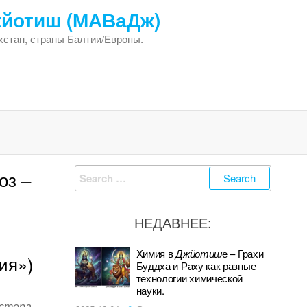
жйотиш (МАВаДж)
хстан, страны Балтии/Европы.
Search
оз –
for:
НЕДАВНЕЕ:
Химия в
Джйотиш
е – Грахи
ия»)
Буддха и Раху как разные
технологии химической
науки.
астера