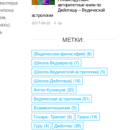
 мастера
авторитетные книги по
Джйотишу – Ведической
Антона
астрологии
ем,
2017-09-22
4
ахи),
ь
МЕТКИ:
{Ведическая-философия}
(8)
S
{Школа-Ведаврата}
(7)
h
{Школа-Ведической-астрологии}
(5)
ar
{Школа-Джйотиша}
(16)
e
Антон Кузнецов
(20)
Ведическая астрология
(51)
Взаимоотношения
(5)
Гочара--Транзит
(6)
Грахи
(19)
Гуру
(4)
Джйотиш
(26)