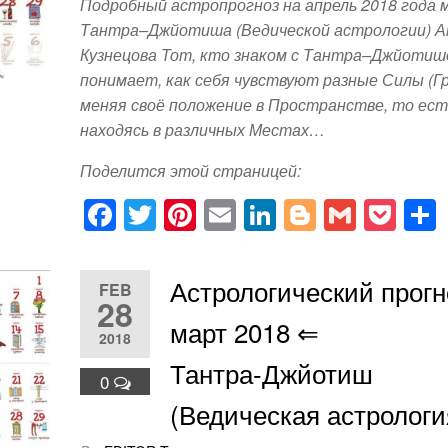
Подробный астропрогноз на апрель 2018 года
Тантра–Джйотиша (Ведической астрологии) 
Кузнецова Тот, кто знаком с Тантра–Джйотиш
понимает, как себя чувствуют разные Силы (Гр
меняя своё положение в Пространстве, то ест
находясь в различных Местах…
Поделится этой страницей:
F
T
Pi
E
Li
Bl
G
P
a
wi
nt
m
n
o
m
o
c
tt
er
ail
k
g
ail
ck
Астрологический прогн
FEB
e
er
e
e
g
et
28
март 2018 ⇐
b
st
dI
er
2018
o
n
Тантра-Джйотиш
0
o
(Ведическая астрологи
k