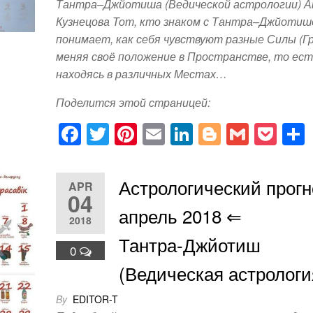
Тантра–Джйотиша (Ведической астрологии) 
Кузнецова Тот, кто знаком с Тантра–Джйотиш
понимает, как себя чувствуют разные Силы (Гр
меняя своё положение в Пространстве, то ест
находясь в различных Местах…
Поделится этой страницей:
F
T
Pi
E
Li
Bl
G
P
a
wi
nt
m
n
o
m
o
c
tt
er
ail
k
g
ail
ck
Астрологический прогн
APR
e
er
e
e
g
et
04
апрель 2018 ⇐
b
st
dI
er
2018
o
n
Тантра-Джйотиш
0
o
(Ведическая астрологи
k
By
EDITOR-T