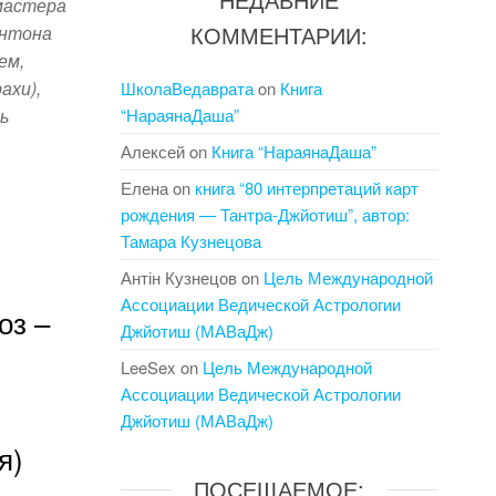
 мастера
КОММЕНТАРИИ:
Антона
ем,
ахи),
ШколаВедаврата
on
Книга
ь
“НараянаДаша”
Алексей
on
Книга “НараянаДаша”
Елена
on
книга “80 интерпретаций карт
рождения — Тантра-Джйотиш”, автор:
S
Тамара Кузнецова
h
Антін Кузнецов
on
Цель Международной
ar
Ассоциации Ведической Астрологии
оз –
e
Джйотиш (МАВаДж)
LeeSex
on
Цель Международной
Ассоциации Ведической Астрологии
Джйотиш (МАВаДж)
я)
ПОСЕЩАЕМОЕ: