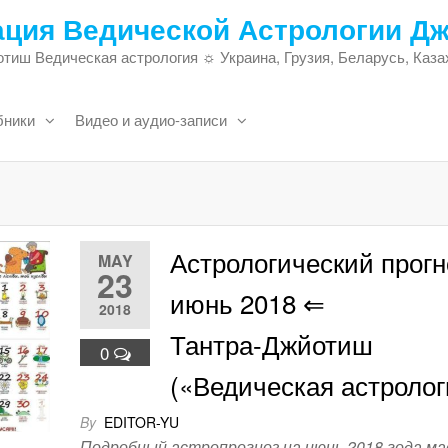
ация Ведической Астрологии Д
тиш Ведическая астрология ☼ Украина, Грузия, Беларусь, Каза
бники
Видео и аудио-записи
Астрологический прогн
MAY
23
июнь 2018 ⇐
2018
Тантра-Джйотиш
0
(«Ведическая астролог
By
EDITOR-YU
Подробный астропрогноз на июнь 2018 года м