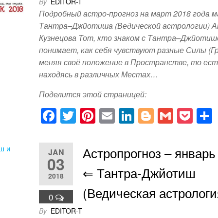
By
EDITOR-T
Подробный астро-прогноз на март 2018 года 
Тантра–Джйотиша (Ведической астрологии) 
Кузнецова Тот, кто знаком с Тантра–Джйотиш
понимает, как себя чувствуют разные Силы (Гр
меняя своё положение в Пространстве, то ест
находясь в различных Местах…
Поделится этой страницей:
F
T
Pi
E
Li
Bl
G
P
a
wi
nt
m
n
o
m
o
c
tt
er
ail
k
g
ail
ck
Астропрогноз – январь
JAN
e
er
e
e
g
et
03
⇐ Тантра-Джйотиш
b
st
dI
er
2018
o
n
(Ведическая астрологи
0
o
By
EDITOR-T