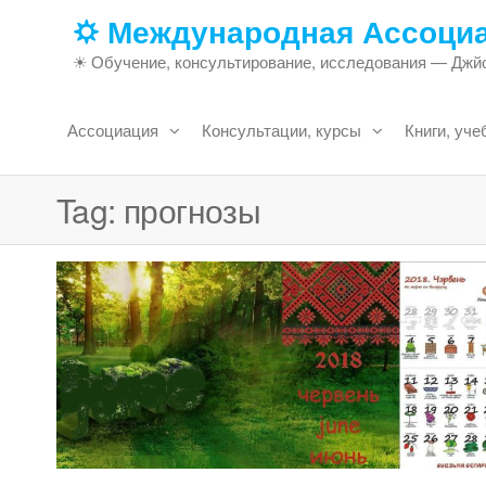
Skip
🌣 Международная Ассоци
to
☀ Обучение, консультирование, исследования — Джйо
the
content
Ассоциация
Консультации, курсы
Книги, уче
Tag:
прогнозы