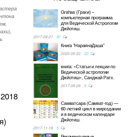
мастера
Grahas (Грахи) –
Антона
компьютерная программа
для Ведической Астрологии
ем,
Джйотиш.
ахи),
2017-09-21
81
ь
Книга “НараянаДаша”
2020-05-22
22
книга: «Статьи и лекции по
S
Ведической астрологии
Джйотиш», Санджай Ратх.
h
2017-09-26
5
ar
 2018
e
Самватсара (Самват-год) —
60-летний цикл в мироздании
и в ведическом календаре
я)
Джйотиш.
2017-11-18
5
Рекомендуемые