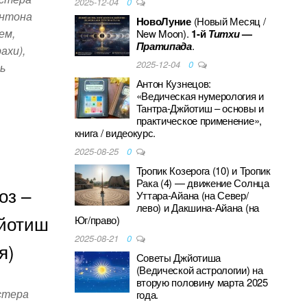
2025-12-04
0
Антона
НовоЛуние
(Новый Месяц /
ем,
New Moon).
1-й
Титхи
—
Пратипада
.
ахи),
2025-12-04
0
ь
Антон Кузнецов:
«Ведическая нумерология и
Тантра-Джйотиш – основы и
практическое применение»,
книга / видеокурс.
S
2025-08-25
0
h
Тропик Козерога (10) и Тропик
ar
Рака (4) — движение Солнца
оз –
Уттара-Айана (на Север/
e
лево) и Дакшина-Айана (на
йотиш
Юг/право)
2025-08-21
0
я)
Советы Джйотиша
(Ведической астрологии) на
вторую половину марта 2025
стера
года.