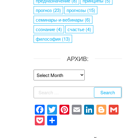
предназначение
(8)
принципы
(5)
прогноз
(23)
прогнозы
(15)
семинары-и-вебинары
(6)
сознание
(4)
счастье
(4)
философия
(13)
АРХИВ:
Архив:
Search
for:
F
T
Pi
E
Li
Bl
G
a
wi
nt
m
n
o
m
P
S
c
tt
er
ail
k
g
ail
o
h