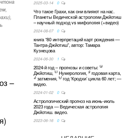
Антона
2025-03-14
0
ем,
Что такое Грахи, как они влияют на нас.
Планеты Ведической астрологии Джйотиш
ахи),
– научный подход vs мифология (+видео)
ь
2024-08-07
0
книга “80 интерпретаций карт рождения —
Тантра-Джйотиш”, автор: Тамара
Кузнецова
S
2024-06-30
1
h
2024-й год – прогнозы и советы: ⁽²⁾
Джйотиш, ⁽¹⁾ Нумерология, ³⁾ годовая карта,
ar
⁴⁾ затмения, ⁽⁵⁾ год ‘Кродхи’ цикла 60 лет; —
оз –
видео.
e
2024-01-02
0
Астрологический прогноз на июнь-июль
2023 года — Ведическая астрология
Джйотиш. видео.
я)
2023-06-16
0
НЕДАВНИЕ