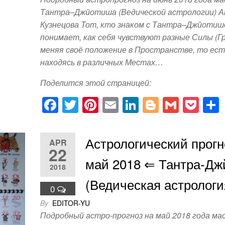
Тантра–Джйотиша (Ведической астрологии) 
Кузнецова Тот, кто знаком с Тантра–Джйотиш
понимает, как себя чувствуют разные Силы (Гр
меняя своё положение в Пространстве, то ест
находясь в различных Местах…
Поделится этой страницей:
F
T
Pi
E
Li
Bl
G
P
a
wi
nt
m
n
o
m
o
c
tt
er
ail
k
g
ail
ck
Астрологический прогн
APR
e
er
e
e
g
et
22
май 2018 ⇐
Тантра-Дж
b
st
dI
er
2018
o
n
(Ведическая астрологи
0
o
By
EDITOR-YU
k
Подробный астро-прогноз на май 2018 года ма