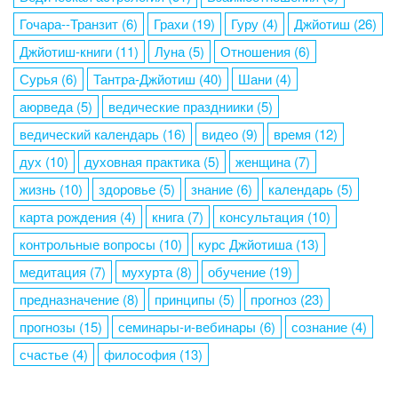
Гочара--Транзит
(6)
Грахи
(19)
Гуру
(4)
Джйотиш
(26)
Джйотиш-книги
(11)
Луна
(5)
Отношения
(6)
Сурья
(6)
Тантра-Джйотиш
(40)
Шани
(4)
аюрведа
(5)
ведические праздниики
(5)
ведический календарь
(16)
видео
(9)
время
(12)
дух
(10)
духовная практика
(5)
женщина
(7)
жизнь
(10)
здоровье
(5)
знание
(6)
календарь
(5)
карта рождения
(4)
книга
(7)
консультация
(10)
контрольные вопросы
(10)
курс Джйотиша
(13)
медитация
(7)
мухурта
(8)
обучение
(19)
предназначение
(8)
принципы
(5)
прогноз
(23)
прогнозы
(15)
семинары-и-вебинары
(6)
сознание
(4)
счастье
(4)
философия
(13)