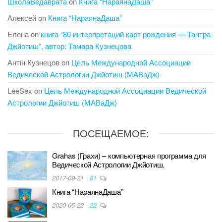
ШколаВедаврата
on
Книга “НараянаДаша”
Алексей
on
Книга “НараянаДаша”
Елена
on
книга “80 интерпретаций карт рождения — Тантра-
Джйотиш”, автор: Тамара Кузнецова
Антін Кузнецов
on
Цель Международной Ассоциации
Ведической Астрологии Джйотиш (МАВаДж)
LeeSex
on
Цель Международной Ассоциации Ведической
Астрологии Джйотиш (МАВаДж)
ПОСЕЩАЕМОЕ:
Grahas (Грахи) – компьютерная программа для
Ведической Астрологии Джйотиш.
2017-09-21
81
Книга “НараянаДаша”
2020-05-22
22