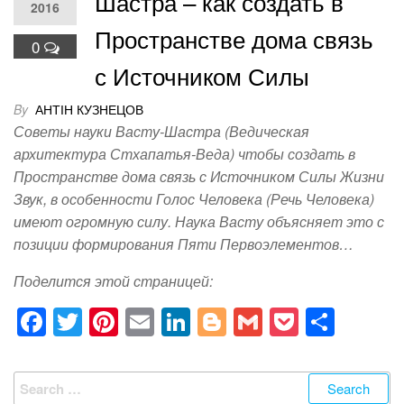
Шастра – ​​как создать в
2016
Пространстве дома ​​связь
0
с Источником Силы
By
АНТІН КУЗНЕЦОВ
Советы науки Васту-Шастра (Ведическая
архитектура Стхапатья-Веда) чтобы создать в
Пространстве дома связь с Источником Силы Жизни
Звук, в особенности Голос Человека (Речь Человека)
имеют огромную силу. Наука Васту объясняет это с
позиции формирования Пяти Первоэлементов…
Поделится этой страницей:
F
T
Pi
E
Li
Bl
G
P
S
a
wi
nt
m
n
o
m
o
h
c
tt
er
ail
k
g
ail
ck
ar
Search
for: