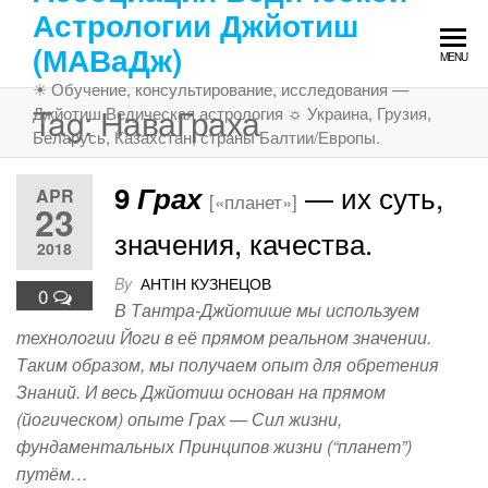
Skip
Астрологии Джйотиш
to
(МАВаДж)
MENU
the
☀ Обучение, консультирование, исследования —
content
Tag:
НаваГраха
Джйотиш Ведическая астрология ☼ Украина, Грузия,
Беларусь, Казахстан, страны Балтии/Европы.
— их суть,
9
Грах
APR
[«планет»]
23
значения, качества.
2018
By
АНТІН КУЗНЕЦОВ
0
В Тантра-Джйотише мы используем
технологии Йоги в её прямом реальном значении.
Таким образом, мы получаем опыт для обретения
Знаний. И весь Джйотиш основан на прямом
(йогическом) опыте Грах — Сил жизни,
фундаментальных Принципов жизни (“планет”)
путём…