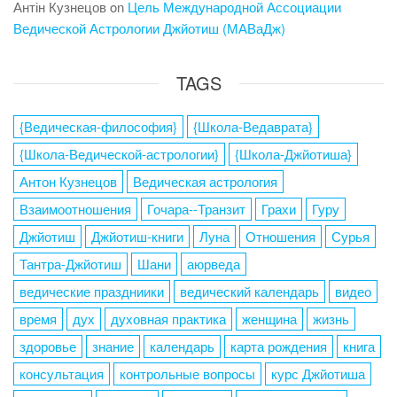
Антін Кузнецов
on
Цель Международной Ассоциации
Ведической Астрологии Джйотиш (МАВаДж)
TAGS
{Ведическая-философия}
{Школа-Ведаврата}
{Школа-Ведической-астрологии}
{Школа-Джйотиша}
Антон Кузнецов
Ведическая астрология
Взаимоотношения
Гочара--Транзит
Грахи
Гуру
Джйотиш
Джйотиш-книги
Луна
Отношения
Сурья
Тантра-Джйотиш
Шани
аюрведа
ведические праздниики
ведический календарь
видео
время
дух
духовная практика
женщина
жизнь
здоровье
знание
календарь
карта рождения
книга
консультация
контрольные вопросы
курс Джйотиша