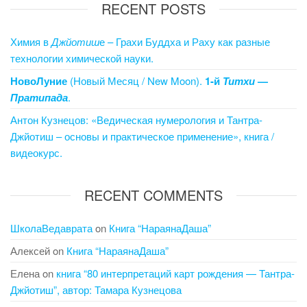
RECENT POSTS
Химия в
Джйотиш
е – Грахи Буддха и Раху как разные
технологии химической науки.
НовоЛуние
(Новый Месяц / New Moon).
1-й
Титхи
—
Пратипада
.
Антон Кузнецов: «Ведическая нумерология и Тантра-
Джйотиш – основы и практическое применение», книга /
видеокурс.
RECENT COMMENTS
ШколаВедаврата
on
Книга “НараянаДаша”
Алексей
on
Книга “НараянаДаша”
Елена
on
книга “80 интерпретаций карт рождения — Тантра-
Джйотиш”, автор: Тамара Кузнецова