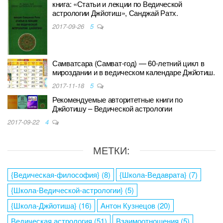
книга: «Статьи и лекции по Ведической
астрологии Джйотиш», Санджай Ратх.
2017-09-26
5
Самватсара (Самват-год) — 60-летний цикл в
мироздании и в ведическом календаре Джйотиш.
2017-11-18
5
Рекомендуемые авторитетные книги по
Джйотишу – Ведической астрологии
2017-09-22
4
МЕТКИ:
{Ведическая-философия}
(8)
{Школа-Ведаврата}
(7)
{Школа-Ведической-астрологии}
(5)
{Школа-Джйотиша}
(16)
Антон Кузнецов
(20)
Ведическая астрология
(51)
Взаимоотношения
(5)