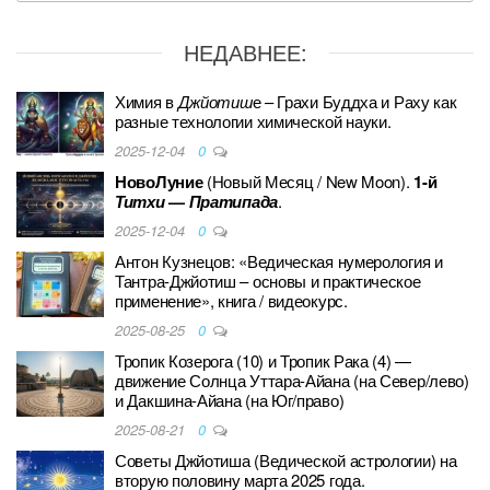
e
er
e
e
g
et
e
b
st
dI
er
НЕДАВНЕЕ:
o
n
o
Химия в
Джйотиш
е – Грахи Буддха и Раху как
разные технологии химической науки.
k
2025-12-04
0
НовоЛуние
(Новый Месяц / New Moon).
1-й
Титхи
—
Пратипада
.
2025-12-04
0
Антон Кузнецов: «Ведическая нумерология и
Тантра-Джйотиш – основы и практическое
применение», книга / видеокурс.
2025-08-25
0
Тропик Козерога (10) и Тропик Рака (4) —
движение Солнца Уттара-Айана (на Север/лево)
и Дакшина-Айана (на Юг/право)
2025-08-21
0
Советы Джйотиша (Ведической астрологии) на
вторую половину марта 2025 года.