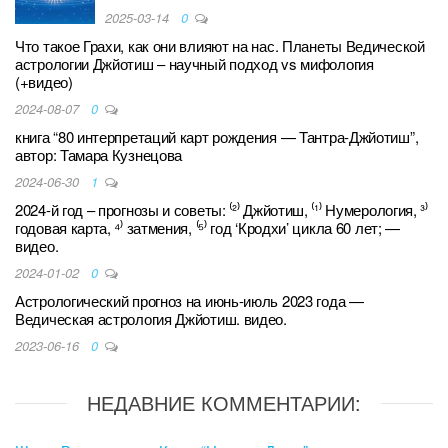
2025-03-14
0
Что такое Грахи, как они влияют на нас. Планеты Ведической
астрологии Джйотиш – научный подход vs мифология
(+видео)
2024-08-07
0
книга “80 интерпретаций карт рождения — Тантра-Джйотиш”,
автор: Тамара Кузнецова
2024-06-30
1
2024-й год – прогнозы и советы: ⁽²⁾ Джйотиш, ⁽¹⁾ Нумерология, ³⁾
годовая карта, ⁴⁾ затмения, ⁽⁵⁾ год ‘Кродхи’ цикла 60 лет; —
видео.
2024-01-02
0
Астрологический прогноз на июнь-июль 2023 года —
Ведическая астрология Джйотиш. видео.
2023-06-16
0
НЕДАВНИЕ КОММЕНТАРИИ: