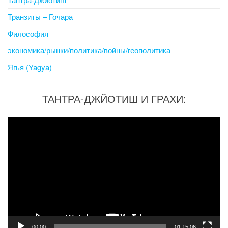
Транзиты – Гочара
Философия
экономика/рынки/политика/войны/геополитика
Ягья (Yagya)
ТАНТРА-ДЖЙОТИШ И ГРАХИ:
Video
Player
00:00
01:15:06