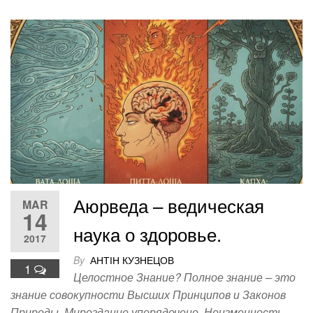
a
wi
nt
m
n
o
m
o
h
c
tt
er
ail
k
g
ail
ck
ar
e
er
e
e
g
et
e
b
st
dI
er
o
n
o
k
Аюрведа – ведическая
MAR
14
наука о здоровье.
2017
By
АНТІН КУЗНЕЦОВ
1
Целостное Знание? Полное знание – это
знание совокупности Высших Принципов и Законов
Природы. Мироздание упорядочено. Неизменность,