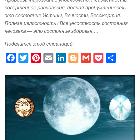
совершенное равновесие, полная пробуждённость —
это состояние Истины, Вечности, Бессмертия.
Полная целостность / Всецелостность состояния
человека — это состояние здоровья.…
Поделится этой страницей:
F
T
Pi
E
Li
Bl
G
P
S
a
wi
nt
m
n
o
m
o
h
c
tt
er
ail
k
g
ail
ck
ar
e
er
e
e
g
et
e
b
st
dI
er
o
n
o
k