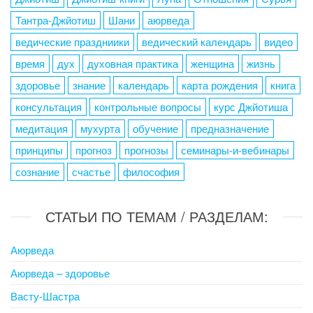
Тантра-Джйотиш
Шани
аюрведа
ведические праздниики
ведический календарь
видео
время
дух
духовная практика
женщина
жизнь
здоровье
знание
календарь
карта рождения
книга
консультация
контрольные вопросы
курс Джйотиша
медитация
мухурта
обучение
предназначение
принципы
прогноз
прогнозы
семинары-и-вебинары
сознание
счастье
философия
СТАТЬИ ПО ТЕМАМ / РАЗДЕЛАМ:
Аюрведа
Аюрведа – здоровье
Васту-Шастра