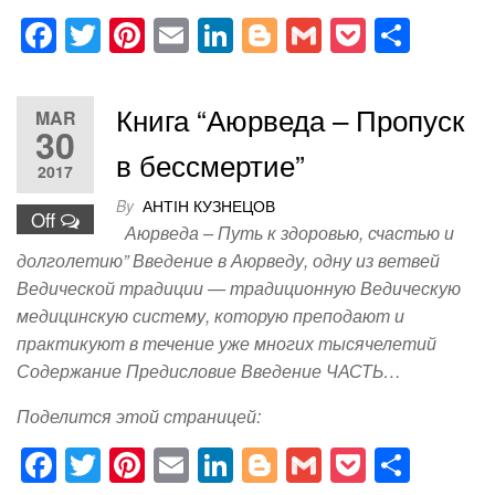
F
T
Pi
E
Li
Bl
G
P
S
a
wi
nt
m
n
o
m
o
h
c
tt
er
ail
k
g
ail
ck
ar
Книга “Аюрведа – Пропуск
MAR
e
er
e
e
g
et
e
30
в бессмертие”
b
st
dI
er
2017
o
n
By
АНТІН КУЗНЕЦОВ
Off
Аюрведа – Путь к здоровью, счастью и
o
долголетию” Введение в Аюрведу, одну из ветвей
k
Ведической традиции — традиционную Ведическую
медицинскую систему, которую преподают и
практикуют в течение уже многих тысячелетий
Содержание Предисловие Введение ЧАСТЬ…
Поделится этой страницей:
F
T
Pi
E
Li
Bl
G
P
S