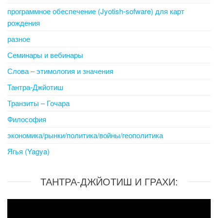
программное обеспечение (Jyotish-sofware) для карт
рождения
разное
Семинары и вебинары
Слова – этимология и значения
Тантра-Джйотиш
Транзиты – Гочара
Философия
экономика/рынки/политика/войны/геополитика
Ягья (Yagya)
ТАНТРА-ДЖЙОТИШ И ГРАХИ:
Video
Player