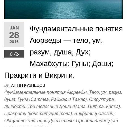
Фундаментальные понятия
JAN
28
Аюрведы — тело, ум,
2016
разум, душа, Дух;
0
Махабхуты; Гуны; Доши;
Пракрити и Викрити.
By
АНТІН КУЗНЕЦОВ
Фундаментальные понятия Аюрведы. Тело, ум, разум,
душа. Гуны (Саттва, Раджас и Тамас). Структура
личности. Три телесные Доши (Вата, Питта, Капха).
Пракрити (конституция тела). Викрити (болезнь).
Общая локализация Дош в теле. Преобладание Дош