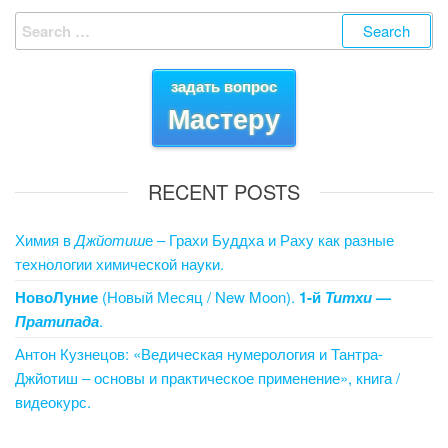
e
er
e
e
g
et
e
Search
b
st
dI
er
for:
o
n
задать вопрос
o
Мастеру
k
RECENT POSTS
Химия в
Джйотиш
е – Грахи Буддха и Раху как разные
технологии химической науки.
НовоЛуние
(Новый Месяц / New Moon).
1-й
Титхи
—
Пратипада
.
Антон Кузнецов: «Ведическая нумерология и Тантра-
Джйотиш – основы и практическое применение», книга /
видеокурс.