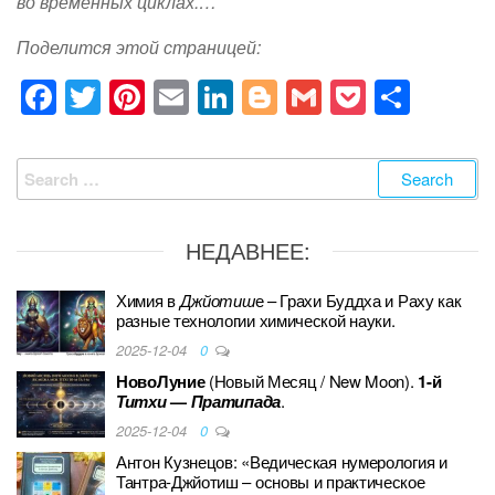
во временных циклах.…
Поделится этой страницей:
F
T
Pi
E
Li
Bl
G
P
S
a
wi
nt
m
n
o
m
o
h
c
tt
er
ail
k
g
ail
ck
ar
Search
e
er
e
e
g
et
e
for:
b
st
dI
er
НЕДАВНЕЕ:
o
n
o
Химия в
Джйотиш
е – Грахи Буддха и Раху как
разные технологии химической науки.
k
2025-12-04
0
НовоЛуние
(Новый Месяц / New Moon).
1-й
Титхи
—
Пратипада
.
2025-12-04
0
Антон Кузнецов: «Ведическая нумерология и
Тантра-Джйотиш – основы и практическое