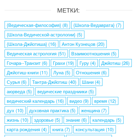
МЕТКИ:
{Ведическая-философия}
(8)
{Школа-Ведаврата}
(7)
{Школа-Ведической-астрологии}
(5)
{Школа-Джйотиша}
(16)
Антон Кузнецов
(20)
Ведическая астрология
(51)
Взаимоотношения
(5)
Гочара--Транзит
(6)
Грахи
(19)
Гуру
(4)
Джйотиш
(26)
Джйотиш-книги
(11)
Луна
(5)
Отношения
(6)
Сурья
(6)
Тантра-Джйотиш
(40)
Шани
(4)
аюрведа
(5)
ведические праздниики
(5)
ведический календарь
(16)
видео
(9)
время
(12)
дух
(10)
духовная практика
(5)
женщина
(7)
жизнь
(10)
здоровье
(5)
знание
(6)
календарь
(5)
карта рождения
(4)
книга
(7)
консультация
(10)