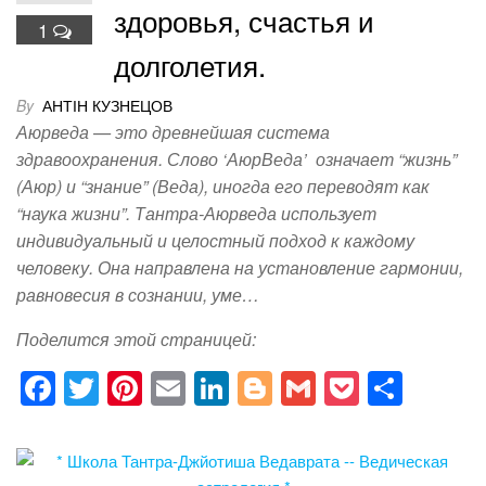
здоровья, счастья и
1
долголетия.
By
АНТІН КУЗНЕЦОВ
Аюрведа — это древнейшая система
здравоохранения. Слово ‘АюрВеда’ означает “жизнь”
(Аюр) и “знание” (Веда), иногда его переводят как
“наука жизни”. Тантра-Аюрведа использует
индивидуальный и целостный подход к каждому
человеку. Она направлена на установление гармонии,
равновесия в сознании, уме…
Поделится этой страницей:
F
T
Pi
E
Li
Bl
G
P
S
a
wi
nt
m
n
o
m
o
h
c
tt
er
ail
k
g
ail
ck
ar