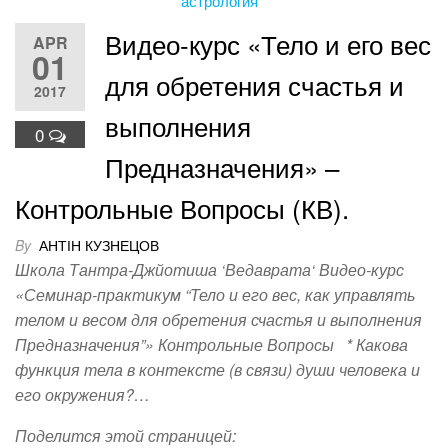
e
er
e
e
g
et
e
b
st
dI
er
Видео-курс «Тело и его вес
APR
01
o
n
для обретения счастья и
o
2017
выполнения
k
0
Предназначения» –
Контрольные Вопросы (КВ).
By
АНТІН КУЗНЕЦОВ
Школа Тантра-Джйотиша ‘Ведаврата‘ Видео-курс
«Семинар-практикум “Тело и его вес, как управлять
телом и весом для обретения счастья и выполнения
Предназначения”» Контрольные Вопросы * Какова
функция тела в контексте (в связи) души человека и
его окружения?…
Поделится этой страницей: