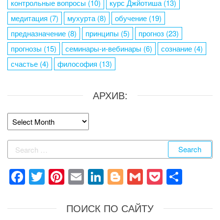
контрольные вопросы
(10)
курс Джйотиша
(13)
медитация
(7)
мухурта
(8)
обучение
(19)
предназначение
(8)
принципы
(5)
прогноз
(23)
прогнозы
(15)
семинары-и-вебинары
(6)
сознание
(4)
счастье
(4)
философия
(13)
АРХИВ:
Архив:
Search
for:
F
T
Pi
E
Li
Bl
G
P
S
a
wi
nt
m
n
o
m
o
h
c
tt
er
ail
k
g
ail
ck
ar
ПОИСК ПО САЙТУ