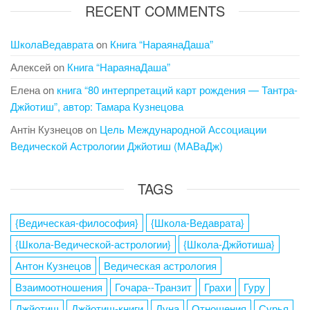
RECENT COMMENTS
ШколаВедаврата
on
Книга “НараянаДаша”
Алексей
on
Книга “НараянаДаша”
Елена
on
книга “80 интерпретаций карт рождения — Тантра-
Джйотиш”, автор: Тамара Кузнецова
Антін Кузнецов
on
Цель Международной Ассоциации
Ведической Астрологии Джйотиш (МАВаДж)
TAGS
{Ведическая-философия}
{Школа-Ведаврата}
{Школа-Ведической-астрологии}
{Школа-Джйотиша}
Антон Кузнецов
Ведическая астрология
Взаимоотношения
Гочара--Транзит
Грахи
Гуру
Джйотиш
Джйотиш-книги
Луна
Отношения
Сурья