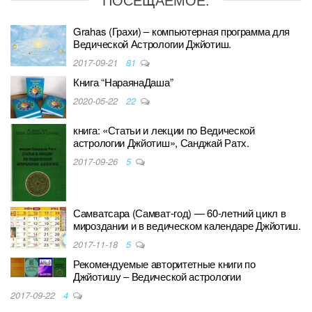
Grahas (Грахи) – компьютерная программа для
Ведической Астрологии Джйотиш.
2017-09-21
81
Книга “НараянаДаша”
2020-05-22
22
книга: «Статьи и лекции по Ведической
астрологии Джйотиш», Санджай Ратх.
2017-09-26
5
Самватсара (Самват-год) — 60-летний цикл в
мироздании и в ведическом календаре Джйотиш.
2017-11-18
5
Рекомендуемые авторитетные книги по
Джйотишу – Ведической астрологии
2017-09-22
4