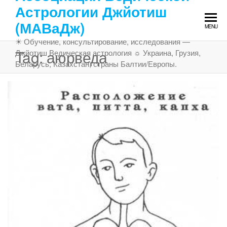
Skip
Астрологии Джйотиш
to
(МАВаДж)
MENU
the
☀ Обучение, консультирование, исследования —
content
Tag:
аюрведа
Джйотиш Ведическая астрология ☼ Украина, Грузия,
Беларусь, Казахстан, страны Балтии/Европы.