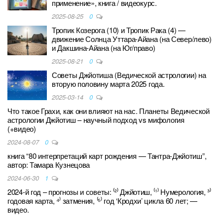
применение», книга / видеокурс.
2025-08-25
0
Тропик Козерога (10) и Тропик Рака (4) —
движение Солнца Уттара-Айана (на Север/лево)
и Дакшина-Айана (на Юг/право)
2025-08-21
0
Советы Джйотиша (Ведической астрологии) на
вторую половину марта 2025 года.
2025-03-14
0
Что такое Грахи, как они влияют на нас. Планеты Ведической
астрологии Джйотиш – научный подход vs мифология
(+видео)
2024-08-07
0
книга “80 интерпретаций карт рождения — Тантра-Джйотиш”,
автор: Тамара Кузнецова
2024-06-30
1
2024-й год – прогнозы и советы: ⁽²⁾ Джйотиш, ⁽¹⁾ Нумерология, ³⁾
годовая карта, ⁴⁾ затмения, ⁽⁵⁾ год ‘Кродхи’ цикла 60 лет; —
видео.