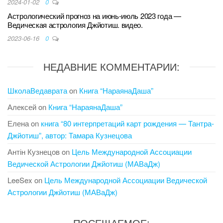
2024-01-02
0
Астрологический прогноз на июнь-июль 2023 года —
Ведическая астрология Джйотиш. видео.
2023-06-16
0
НЕДАВНИЕ КОММЕНТАРИИ:
ШколаВедаврата
on
Книга “НараянаДаша”
Алексей
on
Книга “НараянаДаша”
Елена
on
книга “80 интерпретаций карт рождения — Тантра-
Джйотиш”, автор: Тамара Кузнецова
Антін Кузнецов
on
Цель Международной Ассоциации
Ведической Астрологии Джйотиш (МАВаДж)
LeeSex
on
Цель Международной Ассоциации Ведической
Астрологии Джйотиш (МАВаДж)
ПОСЕЩАЕМОЕ: