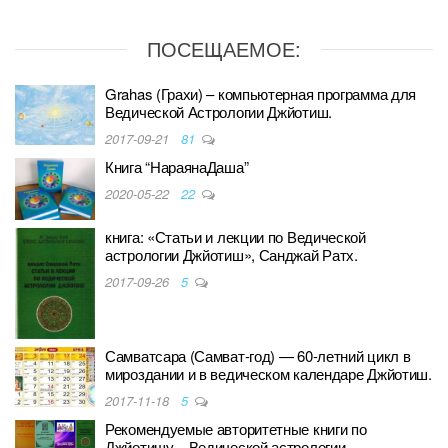
ПОСЕЩАЕМОЕ:
Grahas (Грахи) – компьютерная программа для
Ведической Астрологии Джйотиш.
2017-09-21
81
Книга “НараянаДаша”
2020-05-22
22
книга: «Статьи и лекции по Ведической
астрологии Джйотиш», Санджай Ратх.
2017-09-26
5
Самватсара (Самват-год) — 60-летний цикл в
мироздании и в ведическом календаре Джйотиш.
2017-11-18
5
Рекомендуемые авторитетные книги по
Джйотишу – Ведической астрологии