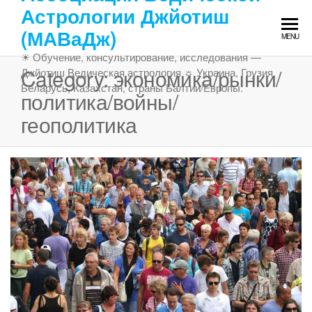
Skip
Астрологии Джйотиш
to
(МАВаДж)
MENU
the
☀ Обучение, консультирование, исследования —
content
Category:
экономика/рынки/
Джйотиш Ведическая астрология ☼ Украина, Грузия,
Беларусь, Казахстан, страны Балтии/Европы.
политика/войны/
геополитика