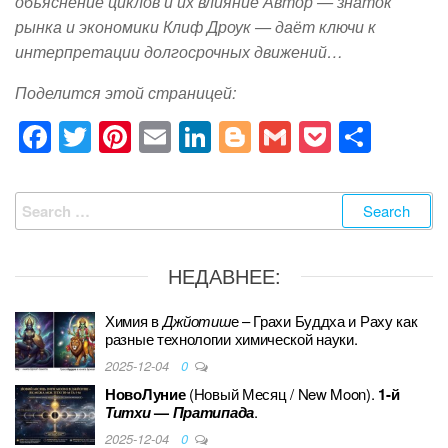
объяснение циклов и их влияние Автор — знаток
рынка и экономики Клиф Дроук — даёт ключи к
интерпретации долгосрочных движений…
Поделится этой страницей:
F
T
Pi
E
Li
Bl
G
P
S
a
wi
nt
m
n
o
m
o
h
c
tt
er
ail
k
g
ail
ck
ar
Search
e
er
e
e
g
et
e
for:
b
st
dI
er
НЕДАВНЕЕ:
o
n
o
Химия в
Джйотиш
е – Грахи Буддха и Раху как
разные технологии химической науки.
k
2025-12-04
0
НовоЛуние
(Новый Месяц / New Moon).
1-й
Титхи
—
Пратипада
.
2025-12-04
0