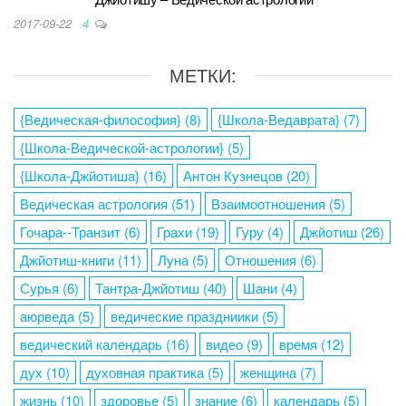
2017-09-22
4
МЕТКИ:
{Ведическая-философия}
(8)
{Школа-Ведаврата}
(7)
{Школа-Ведической-астрологии}
(5)
{Школа-Джйотиша}
(16)
Антон Кузнецов
(20)
Ведическая астрология
(51)
Взаимоотношения
(5)
Гочара--Транзит
(6)
Грахи
(19)
Гуру
(4)
Джйотиш
(26)
Джйотиш-книги
(11)
Луна
(5)
Отношения
(6)
Сурья
(6)
Тантра-Джйотиш
(40)
Шани
(4)
аюрведа
(5)
ведические праздниики
(5)
ведический календарь
(16)
видео
(9)
время
(12)
дух
(10)
духовная практика
(5)
женщина
(7)
жизнь
(10)
здоровье
(5)
знание
(6)
календарь
(5)