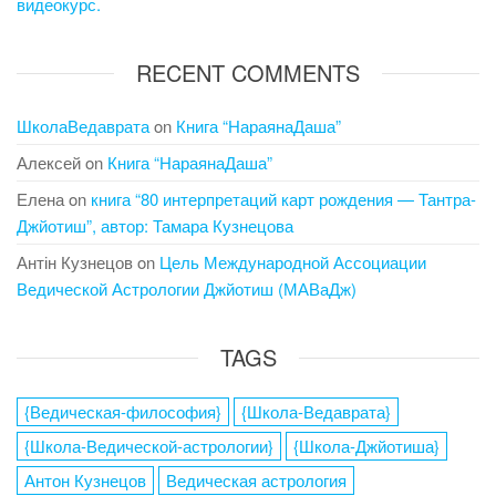
видеокурс.
RECENT COMMENTS
ШколаВедаврата
on
Книга “НараянаДаша”
Алексей
on
Книга “НараянаДаша”
Елена
on
книга “80 интерпретаций карт рождения — Тантра-
Джйотиш”, автор: Тамара Кузнецова
Антін Кузнецов
on
Цель Международной Ассоциации
Ведической Астрологии Джйотиш (МАВаДж)
TAGS
{Ведическая-философия}
{Школа-Ведаврата}
{Школа-Ведической-астрологии}
{Школа-Джйотиша}
Антон Кузнецов
Ведическая астрология