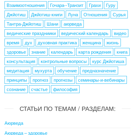
Взаимоотношения
Гочара--Транзит
Грахи
Гуру
Джйотиш
Джйотиш-книги
Луна
Отношения
Сурья
Тантра-Джйотиш
Шани
аюрведа
ведические праздниики
ведический календарь
видео
время
дух
духовная практика
женщина
жизнь
здоровье
знание
календарь
карта рождения
книга
консультация
контрольные вопросы
курс Джйотиша
медитация
мухурта
обучение
предназначение
принципы
прогноз
прогнозы
семинары-и-вебинары
сознание
счастье
философия
СТАТЬИ ПО ТЕМАМ / РАЗДЕЛАМ:
Аюрведа
Аюрведа – здоровье