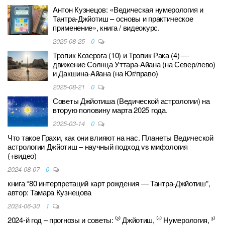
Антон Кузнецов: «Ведическая нумерология и
Тантра-Джйотиш – основы и практическое
применение», книга / видеокурс.
2025-08-25
0
Тропик Козерога (10) и Тропик Рака (4) —
движение Солнца Уттара-Айана (на Север/лево)
и Дакшина-Айана (на Юг/право)
2025-08-21
0
Советы Джйотиша (Ведической астрологии) на
вторую половину марта 2025 года.
2025-03-14
0
Что такое Грахи, как они влияют на нас. Планеты Ведической
астрологии Джйотиш – научный подход vs мифология
(+видео)
2024-08-07
0
книга “80 интерпретаций карт рождения — Тантра-Джйотиш”,
автор: Тамара Кузнецова
2024-06-30
1
2024-й год – прогнозы и советы: ⁽²⁾ Джйотиш, ⁽¹⁾ Нумерология, ³⁾