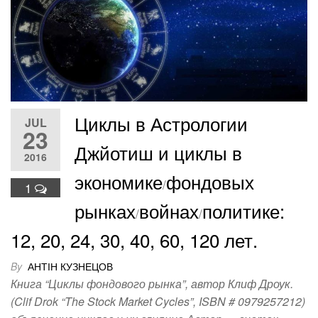
e
er
e
e
g
et
e
b
st
dI
er
o
n
o
k
Циклы в Астрологии
JUL
23
Джйотиш и циклы в
2016
экономике
фондовых
/
1
рынках
войнах
политике:
/
/
12, 20, 24, 30, 40, 60, 120 лет.
By
АНТІН КУЗНЕЦОВ
Книга “Циклы фондового рынка”, автор Клиф Дроук.
(Clif Drok “The Stock Market Cycles”, ISBN # 0979257212)