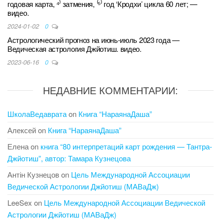
годовая карта, ⁴⁾ затмения, ⁽⁵⁾ год ‘Кродхи’ цикла 60 лет; —
видео.
2024-01-02
0
Астрологический прогноз на июнь-июль 2023 года —
Ведическая астрология Джйотиш. видео.
2023-06-16
0
НЕДАВНИЕ КОММЕНТАРИИ:
ШколаВедаврата
on
Книга “НараянаДаша”
Алексей
on
Книга “НараянаДаша”
Елена
on
книга “80 интерпретаций карт рождения — Тантра-
Джйотиш”, автор: Тамара Кузнецова
Антін Кузнецов
on
Цель Международной Ассоциации
Ведической Астрологии Джйотиш (МАВаДж)
LeeSex
on
Цель Международной Ассоциации Ведической
Астрологии Джйотиш (МАВаДж)