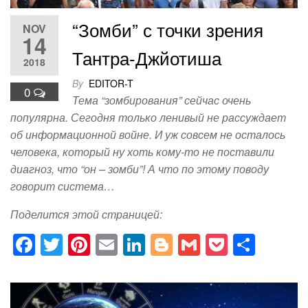
“Зомби” с точки зрения
NOV
14
Тантра-Джйотиша
2018
By
EDITOR-T
0
Тема “зомбирования” сейчас очень
популярна. Сегодня только ленивый не рассуждает
об информационной войне. И уж совсем не осталось
человека, который ну хоть кому-то не поставили
диагноз, что “он – зомби”! А что по этому поводу
говорит система…
Поделится этой страницей:
F
T
Pi
E
Li
Bl
G
P
S
a
wi
nt
m
n
o
m
o
h
c
tt
er
ail
k
g
ail
ck
ar