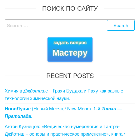
c
tt
er
ail
k
g
ail
ck
ar
ПОИСК ПО САЙТУ
e
er
e
e
g
et
e
Search
b
st
dI
er
for:
o
n
задать вопрос
o
Мастеру
k
RECENT POSTS
Химия в
Джйотиш
е – Грахи Буддха и Раху как разные
технологии химической науки.
НовоЛуние
(Новый Месяц / New Moon).
1-й
Титхи
—
Пратипада
.
Антон Кузнецов: «Ведическая нумерология и Тантра-
Джйотиш – основы и практическое применение», книга /