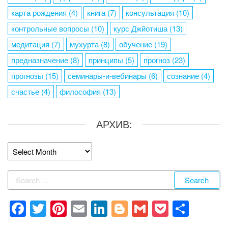
карта рождения
(4)
книга
(7)
консультация
(10)
контрольные вопросы
(10)
курс Джйотиша
(13)
медитация
(7)
мухурта
(8)
обучение
(19)
предназначение
(8)
принципы
(5)
прогноз
(23)
прогнозы
(15)
семинары-и-вебинары
(6)
сознание
(4)
счастье
(4)
философия
(13)
АРХИВ:
Архив:
Search
for:
F
T
Pi
E
Li
Bl
G
P
S
a
wi
nt
m
n
o
m
o
h