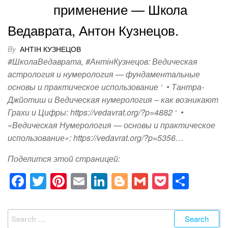
применение — Школа
Ведаврата, Антон Кузнецов.
By
АНТІН КУЗНЕЦОВ
#ШколаВедаврата, #АнтінКузнецов: Ведическая
астрология и нумерология — фундаментальные
основы и практическое использование ‘ • Тантра-
Джйотиш и Ведическая нумерология – как возникают
Грахи и Цифры: https://vedavrat.org/?p=4882 ‘ •
«Ведическая Нумерология — основы и практическое
использование»: https://vedavrat.org/?p=5356…
Поделится этой страницей:
F
T
Pi
E
Li
Bl
G
P
S
a
wi
nt
m
n
o
m
o
h
c
tt
er
ail
k
g
ail
ck
ar
Search
for: