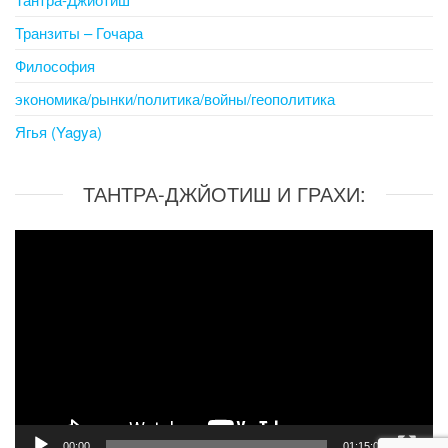
Транзиты – Гочара
Философия
экономика/рынки/политика/войны/геополитика
Ягья (Yagya)
ТАНТРА-ДЖЙОТИШ И ГРАХИ:
Video
Player
00:00
01:15:06