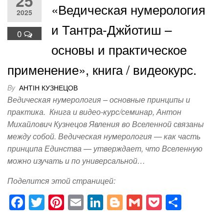
25
«Ведическая нумерология
2025
и Тантра-Джйотиш –
0
основы и практическое
применение», книга / видеокурс.
By
АНТІН КУЗНЕЦОВ
Ведическая нумерология – основные принципы и
практика. Книга и видео-курс/семинар, Антон
Михайлович Кузнецов Явления во Вселенной связаны
между собой. Ведическая нумерология — как часть
принципа Единства — утверждает, что Вселенную
можно изучать и по универсальной…
Поделится этой страницей:
F
T
Pi
E
Li
Bl
G
P
S
a
wi
nt
m
n
o
m
o
h