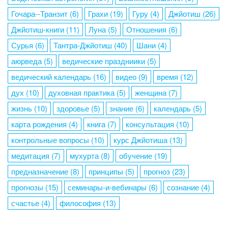
Гочара--Транзит
(6)
Грахи
(19)
Гуру
(4)
Джйотиш
(26)
Джйотиш-книги
(11)
Луна
(5)
Отношения
(6)
Сурья
(6)
Тантра-Джйотиш
(40)
Шани
(4)
аюрведа
(5)
ведические праздниики
(5)
ведический календарь
(16)
видео
(9)
время
(12)
дух
(10)
духовная практика
(5)
женщина
(7)
жизнь
(10)
здоровье
(5)
знание
(6)
календарь
(5)
карта рождения
(4)
книга
(7)
консультация
(10)
контрольные вопросы
(10)
курс Джйотиша
(13)
медитация
(7)
мухурта
(8)
обучение
(19)
предназначение
(8)
принципы
(5)
прогноз
(23)
прогнозы
(15)
семинары-и-вебинары
(6)
сознание
(4)
счастье
(4)
философия
(13)