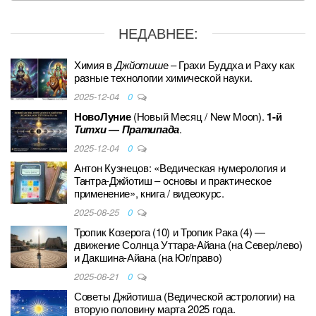
e
er
e
e
g
et
e
b
st
dI
er
НЕДАВНЕЕ:
o
n
o
Химия в
Джйотиш
е – Грахи Буддха и Раху как
разные технологии химической науки.
k
2025-12-04
0
НовоЛуние
(Новый Месяц / New Moon).
1-й
Титхи
—
Пратипада
.
2025-12-04
0
Антон Кузнецов: «Ведическая нумерология и
Тантра-Джйотиш – основы и практическое
применение», книга / видеокурс.
2025-08-25
0
Тропик Козерога (10) и Тропик Рака (4) —
движение Солнца Уттара-Айана (на Север/лево)
и Дакшина-Айана (на Юг/право)
2025-08-21
0
Советы Джйотиша (Ведической астрологии) на
вторую половину марта 2025 года.