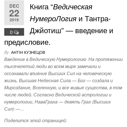
Книга “
Ведическая
DEC
22
и Тантра-
НумероЛогия
2019
Джйотиш” — введение и
0
предисловие.
By
АНТІН КУЗНЕЦОВ
Введение в Ведическую Нумерологию На протяжении
тысячелетий люди во всем мире замечали и
осознавали влияние Высших Сил на человеческую
жизнь. Высшая Небесная Сила — Бог — создала и
Мироздание, Вселенную, и все живые существа, в том
числе людей. Согласно Ведической астрологии и
нумерологии, НаваГраха — девять Грах (Высших
Сил) —…
Поделится этой страницей: