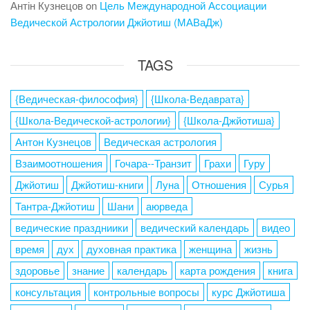
Антін Кузнецов
on
Цель Международной Ассоциации
Ведической Астрологии Джйотиш (МАВаДж)
TAGS
{Ведическая-философия}
{Школа-Ведаврата}
{Школа-Ведической-астрологии}
{Школа-Джйотиша}
Антон Кузнецов
Ведическая астрология
Взаимоотношения
Гочара--Транзит
Грахи
Гуру
Джйотиш
Джйотиш-книги
Луна
Отношения
Сурья
Тантра-Джйотиш
Шани
аюрведа
ведические праздниики
ведический календарь
видео
время
дух
духовная практика
женщина
жизнь
здоровье
знание
календарь
карта рождения
книга
консультация
контрольные вопросы
курс Джйотиша