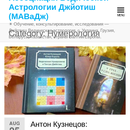
Skip
Астрологии Джйотиш
to
(МАВаДж)
MENU
the
☀ Обучение, консультирование, исследования —
content
Category:
Нумерология
Джйотиш Ведическая астрология ☼ Украина, Грузия,
Беларусь, Казахстан, страны Балтии/Европы.
Антон Кузнецов:
AUG