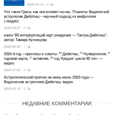
2025-03-14
0
Что такое Грахи, как они влияют на нас. Планеты Ведической
астрологии Джйотиш – научный подход vs мифология
(+видео)
2024-08-07
0
книга “80 интерпретаций карт рождения — Тантра-Джйотиш”,
автор: Тамара Кузнецова
2024-06-30
1
2024-й год – прогнозы и советы: ⁽²⁾ Джйотиш, ⁽¹⁾ Нумерология, ³⁾
годовая карта, ⁴⁾ затмения, ⁽⁵⁾ год ‘Кродхи’ цикла 60 лет; —
видео.
2024-01-02
0
Астрологический прогноз на июнь-июль 2023 года —
Ведическая астрология Джйотиш. видео.
2023-06-16
0
НЕДАВНИЕ КОММЕНТАРИИ: