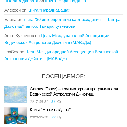
ШколаВедаврата
on
Книга “НараянаДаша”
Алексей
on
Книга “НараянаДаша”
Елена
on
книга “80 интерпретаций карт рождения — Тантра-
Джйотиш”, автор: Тамара Кузнецова
Антін Кузнецов
on
Цель Международной Ассоциации
Ведической Астрологии Джйотиш (МАВаДж)
LeeSex
on
Цель Международной Ассоциации Ведической
Астрологии Джйотиш (МАВаДж)
ПОСЕЩАЕМОЕ:
Grahas (Грахи) – компьютерная программа для
Ведической Астрологии Джйотиш.
2017-09-21
81
Книга “НараянаДаша”
2020-05-22
22