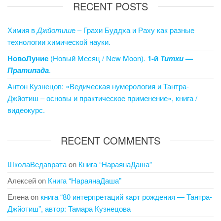
RECENT POSTS
Химия в
Джйотиш
е – Грахи Буддха и Раху как разные
технологии химической науки.
НовоЛуние
(Новый Месяц / New Moon).
1-й
Титхи
—
Пратипада
.
Антон Кузнецов: «Ведическая нумерология и Тантра-
Джйотиш – основы и практическое применение», книга /
видеокурс.
RECENT COMMENTS
ШколаВедаврата
on
Книга “НараянаДаша”
Алексей
on
Книга “НараянаДаша”
Елена
on
книга “80 интерпретаций карт рождения — Тантра-
Джйотиш”, автор: Тамара Кузнецова