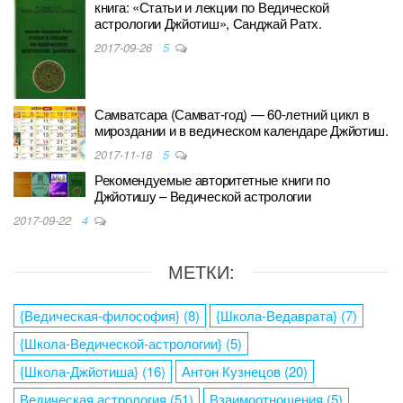
книга: «Статьи и лекции по Ведической
астрологии Джйотиш», Санджай Ратх.
2017-09-26
5
Самватсара (Самват-год) — 60-летний цикл в
мироздании и в ведическом календаре Джйотиш.
2017-11-18
5
Рекомендуемые авторитетные книги по
Джйотишу – Ведической астрологии
2017-09-22
4
МЕТКИ:
{Ведическая-философия}
(8)
{Школа-Ведаврата}
(7)
{Школа-Ведической-астрологии}
(5)
{Школа-Джйотиша}
(16)
Антон Кузнецов
(20)
Ведическая астрология
(51)
Взаимоотношения
(5)